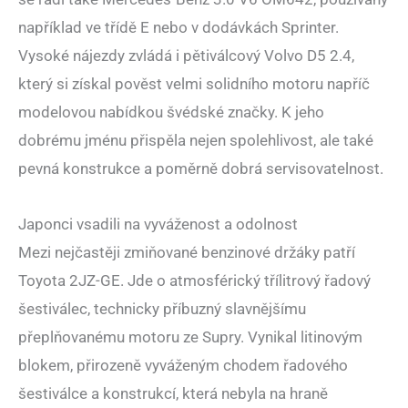
například ve třídě E nebo v dodávkách Sprinter.
Vysoké nájezdy zvládá i pětiválcový Volvo D5 2.4,
který si získal pověst velmi solidního motoru napříč
modelovou nabídkou švédské značky. K jeho
dobrému jménu přispěla nejen spolehlivost, ale také
pevná konstrukce a poměrně dobrá servisovatelnost.
Japonci vsadili na vyváženost a odolnost
Mezi nejčastěji zmiňované benzinové držáky patří
Toyota 2JZ-GE. Jde o atmosférický třílitrový řadový
šestiválec, technicky příbuzný slavnějšímu
přeplňovanému motoru ze Supry. Vynikal litinovým
blokem, přirozeně vyváženým chodem řadového
šestiválce a konstrukcí, která nebyla na hraně