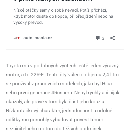
Toyota má v podobných výčtech ještě jeden výrazný
motor, a to 22R-E. Tento čtyřválec o objemu 2,4 litru
se používal v pracovních modelech, jako byl Hilux
nebo první generace 4Runneru. Nebyl rychlý ani nijak
okázalý, ale právě v tom byla část jeho kouzla.
Nízkootáčkový charakter, jednoduchost a odolné
odlitky mu pomohly vybudovat pověst téměř
nezničitelného motoru do těžších podmínek.