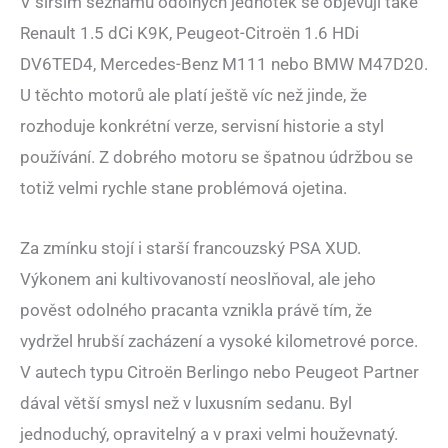
V širším seznamu odolných jednotek se objevují také
Renault 1.5 dCi K9K, Peugeot-Citroën 1.6 HDi
DV6TED4, Mercedes-Benz M111 nebo BMW M47D20.
U těchto motorů ale platí ještě víc než jinde, že
rozhoduje konkrétní verze, servisní historie a styl
používání. Z dobrého motoru se špatnou údržbou se
totiž velmi rychle stane problémová ojetina.
Za zmínku stojí i starší francouzský PSA XUD.
Výkonem ani kultivovaností neoslňoval, ale jeho
pověst odolného pracanta vznikla právě tím, že
vydržel hrubší zacházení a vysoké kilometrové porce.
V autech typu Citroën Berlingo nebo Peugeot Partner
dával větší smysl než v luxusním sedanu. Byl
jednoduchý, opravitelný a v praxi velmi houževnatý.