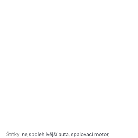
Štítky:
nejspolehlivější auta
,
spalovací motor
,