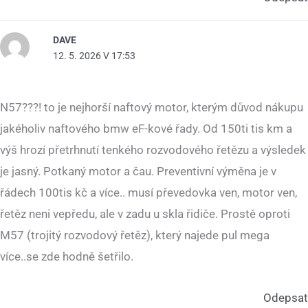
DAVE
12. 5. 2026 V 17:53
N57???! to je nejhorší naftový motor, kterým důvod nákupu
jakéholiv naftového bmw eF-kové řady. Od 150ti tis km a
výš hrozí přetrhnutí tenkého rozvodového řetězu a výsledek
je jasný. Potkaný motor a čau. Preventivní výměna je v
řádech 100tis kč a více.. musí převedovka ven, motor ven,
řetěz neni vepředu, ale v zadu u skla řidiče. Prostě oproti
M57 (trojitý rozvodový řetěz), který najede pul mega
více..se zde hodně šetřilo.
Odepsat