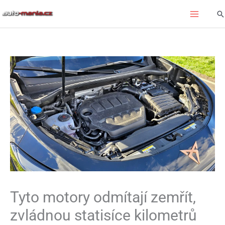
Přeskočit
Hl
na
obsah
Tyto motory odmítají zemřít,
zvládnou statisíce kilometrů