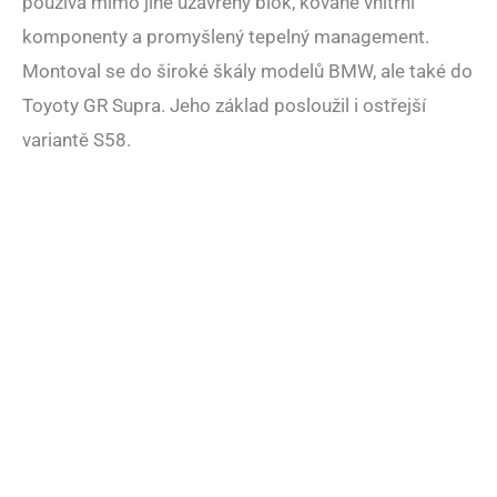
používá mimo jiné uzavřený blok, kované vnitřní
komponenty a promyšlený tepelný management.
Montoval se do široké škály modelů BMW, ale také do
Toyoty GR Supra. Jeho základ posloužil i ostřejší
variantě S58.