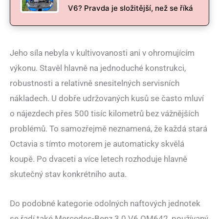
V6? Pravda je složitější, než se říká
Jeho síla nebyla v kultivovanosti ani v ohromujícím
výkonu. Stavěl hlavně na jednoduché konstrukci,
robustnosti a relativně snesitelných servisních
nákladech. U dobře udržovaných kusů se často mluví
o nájezdech přes 500 tisíc kilometrů bez vážnějších
problémů. To samozřejmě neznamená, že každá stará
Octavia s tímto motorem je automaticky skvělá
koupě. Po dvaceti a více letech rozhoduje hlavně
skutečný stav konkrétního auta.
Do podobné kategorie odolných naftových jednotek
se řadí také Mercedes-Benz 3.0 V6 OM642, používaný