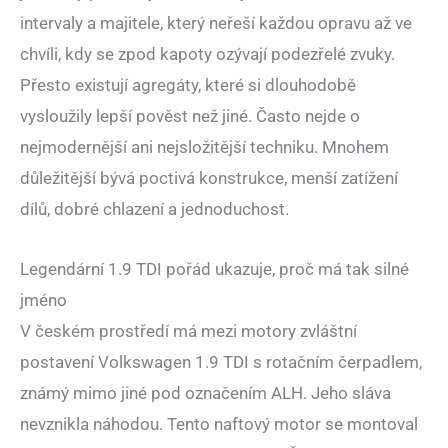
intervaly a majitele, který neřeší každou opravu až ve
chvíli, kdy se zpod kapoty ozývají podezřelé zvuky.
Přesto existují agregáty, které si dlouhodobě
vysloužily lepší pověst než jiné. Často nejde o
nejmodernější ani nejsložitější techniku. Mnohem
důležitější bývá poctivá konstrukce, menší zatížení
dílů, dobré chlazení a jednoduchost.
Legendární 1.9 TDI pořád ukazuje, proč má tak silné
jméno
V českém prostředí má mezi motory zvláštní
postavení Volkswagen 1.9 TDI s rotačním čerpadlem,
známý mimo jiné pod označením ALH. Jeho sláva
nevznikla náhodou. Tento naftový motor se montoval