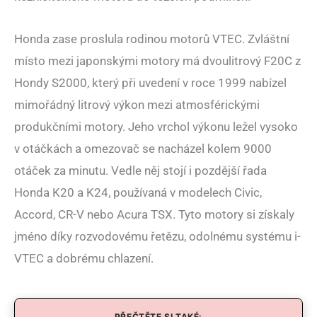
Honda zase proslula rodinou motorů VTEC. Zvláštní
místo mezi japonskými motory má dvoulitrový F20C z
Hondy S2000, který při uvedení v roce 1999 nabízel
mimořádný litrový výkon mezi atmosférickými
produkčními motory. Jeho vrchol výkonu ležel vysoko
v otáčkách a omezovač se nacházel kolem 9000
otáček za minutu. Vedle něj stojí i pozdější řada
Honda K20 a K24, používaná v modelech Civic,
Accord, CR-V nebo Acura TSX. Tyto motory si získaly
jméno díky rozvodovému řetězu, odolnému systému i-
VTEC a dobrému chlazení.
PŘEČTĚTE SI TAKÉ: