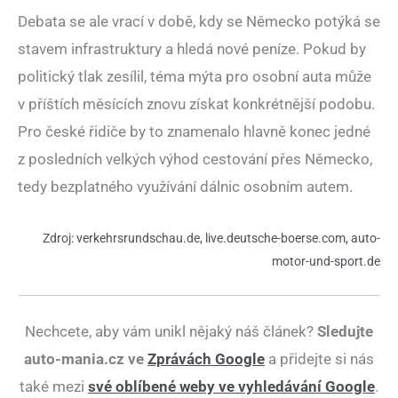
Debata se ale vrací v době, kdy se Německo potýká se
stavem infrastruktury a hledá nové peníze. Pokud by
politický tlak zesílil, téma mýta pro osobní auta může
v příštích měsících znovu získat konkrétnější podobu.
Pro české řidiče by to znamenalo hlavně konec jedné
z posledních velkých výhod cestování přes Německo,
tedy bezplatného využívání dálnic osobním autem.
Zdroj:
verkehrsrundschau.de
,
live.deutsche-boerse.com
,
auto-
motor-und-sport.de
Nechcete, aby vám unikl nějaký náš článek?
Sledujte
auto-mania.cz ve
Zprávách Google
a přidejte si nás
také mezi
své oblíbené weby ve vyhledávání Google
.