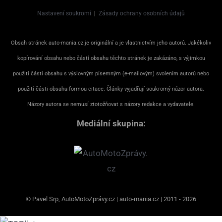
Nastavení soukromí
|
Zásady ochrany osobních údajů
Obsah stránek auto-mania.cz je originální a je vlastnictvím jeho autorů. Jakékoliv
kopírování obsahu nebo částí obsahu těchto stránek je zakázáno, s výjimkou
použití části obsahu s výslovným písemným (e-mailovým) svolením autorů nebo
použití části obsahu formou citace. Články vyjadřují soukromý názor autora.
Názory autora se nemusí ztotožňovat s názory redakce a vydavatele.
Mediální skupina:
© Pavel Srp, AutoMotoZprávy.cz | auto-mania.cz | 2011 - 2026