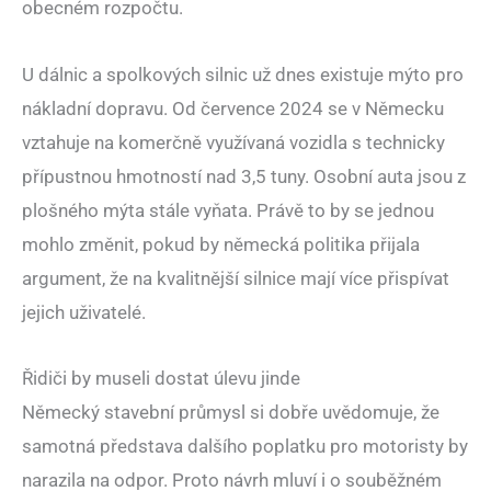
obecném rozpočtu.
U dálnic a spolkových silnic už dnes existuje mýto pro
nákladní dopravu. Od července 2024 se v Německu
vztahuje na komerčně využívaná vozidla s technicky
přípustnou hmotností nad 3,5 tuny. Osobní auta jsou z
plošného mýta stále vyňata. Právě to by se jednou
mohlo změnit, pokud by německá politika přijala
argument, že na kvalitnější silnice mají více přispívat
jejich uživatelé.
Řidiči by museli dostat úlevu jinde
Německý stavební průmysl si dobře uvědomuje, že
samotná představa dalšího poplatku pro motoristy by
narazila na odpor. Proto návrh mluví i o souběžném