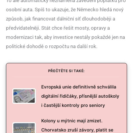
To ale automaticky neznamená zavedení poplatku pro
osobní auta. Spíš to ukazuje, že Německo hledá nový
způsob, jak financovat dálniční síť dlouhodoběji a
předvídatelněji. Stát chce řešit mosty, opravy a
modernizaci tak, aby investice nestály pokaždé jen na
politické dohodě o rozpočtu na další rok.
PŘEČTĚTE SI TAKÉ:
Evropská unie definitivně schválila
digitální řidičáky, přísnější autoškoly
i častější kontroly pro seniory
Kolony u mýtnic mají zmizet.
Chorvatsko zruší závory, platit se