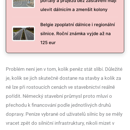
portály a průjezd bez zastavení mají
ulevit dálnicím a zmenšit kolony
Belgie zpoplatní dálnice i regionální
silnice. Roční známka vyjde až na
125 eur
Problém není jen v tom, kolik peněz stát slíbí. Důležité
je, kolik se jich skutečně dostane na stavby a kolik za
ně lze při rostoucích cenách ve stavebnictví reálně
pořídit. Německý stavební průmysl proto mluví o
přechodu k financování podle jednotlivých druhů
dopravy. Peníze vybrané od uživatelů silnic by se měly
vracet zpět do silniční infrastruktury, nikoli mizet v