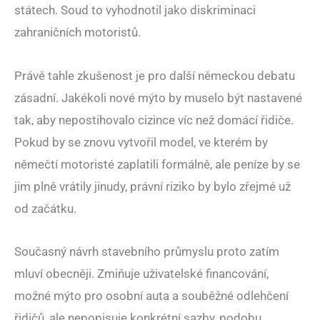
státech. Soud to vyhodnotil jako diskriminaci
zahraničních motoristů.
Právě tahle zkušenost je pro další německou debatu
zásadní. Jakékoli nové mýto by muselo být nastavené
tak, aby nepostihovalo cizince víc než domácí řidiče.
Pokud by se znovu vytvořil model, ve kterém by
němečtí motoristé zaplatili formálně, ale peníze by se
jim plně vrátily jinudy, právní riziko by bylo zřejmé už
od začátku.
Současný návrh stavebního průmyslu proto zatím
mluví obecněji. Zmiňuje uživatelské financování,
možné mýto pro osobní auta a souběžné odlehčení
řidičů, ale nepopisuje konkrétní sazby, podobu