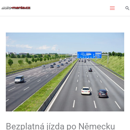
Přeskočit
Hl
na
obsah
Bezplatná jízda po Německu