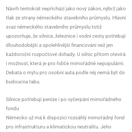
Návrh tentokrát nepřichází jako nový zákon, nýbrž jako
tlak ze strany německého stavebního průmyslu. Hlavní
svaz německého stavebního průmyslu totiž
upozorňuje, že silnice, železnice i vodní cesty potřebují
dlouhodobější a spolehlivější financování než jen
každoroční rozpočtové dohady. U silnic přitom otevírá
i možnost, která je pro řidiče mimořádně nepopulární.
Debata o mýtu pro osobní auta podle něj nemá být do
budoucna tabu.
Silnice potřebují peníze i po vyčerpání mimořádného
fondu
Německo už má k dispozici rozsáhlý mimořádný fond
pro infrastrukturu a klimatickou neutralitu. Jeho