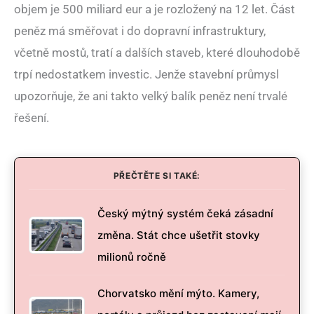
objem je 500 miliard eur a je rozložený na 12 let. Část
peněz má směřovat i do dopravní infrastruktury,
včetně mostů, tratí a dalších staveb, které dlouhodobě
trpí nedostatkem investic. Jenže stavební průmysl
upozorňuje, že ani takto velký balík peněz není trvalé
řešení.
PŘEČTĚTE SI TAKÉ:
Český mýtný systém čeká zásadní
změna. Stát chce ušetřit stovky
milionů ročně
Chorvatsko mění mýto. Kamery,