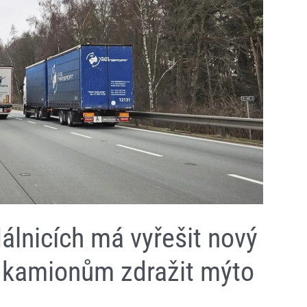
álnicích má vyřešit nový
á kamionům zdražit mýto