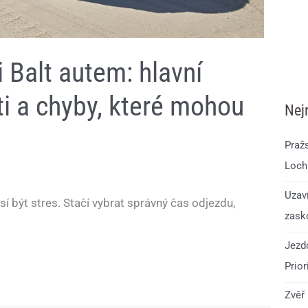
i Balt autem: hlavní
sti a chyby, které mohou
Nej
Praž
Loch
Uzav
 být stres. Stačí vybrat správný čas odjezdu,
zask
Jezdc
Prior
Zvěř 