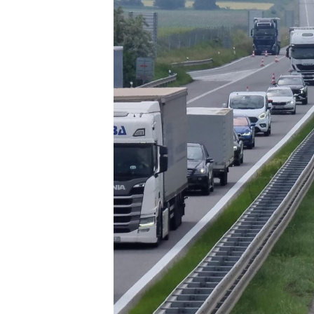
systém
čeká
zásadní
změna.
Stát
chce
ušetřit
stovky
milionů
ročně