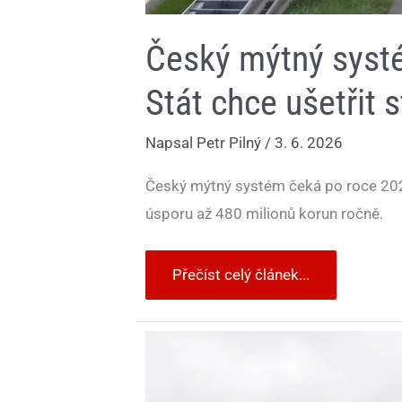
Český mýtný syst
Stát chce ušetřit 
Napsal
Petr Pilný
/
3. 6. 2026
Český mýtný systém čeká po roce 202
úsporu až 480 milionů korun ročně.
Přečíst celý článek...
Páteční
peklo
na
dálnicích
má