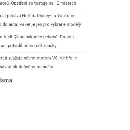
torů. Opatření se testuje na 12 místech
dai přidává Netflix, Disney+ a YouTube
o do auta. Paket je jen pro vybrané modely
c Audi Q8 se nakonec nekoná. Druhou
aci potvrdil přímo šéf značky
rati zvažuje návrat motoru V8. Ve hře je
 návrat skutečného manuálu
lama: