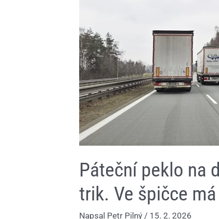
vyřešit
nový
trik.
Ve
špičce
má
kamionům
zdražit
mýto
Páteční peklo na d
trik. Ve špičce m
Napsal
Petr Pilný
/
15. 2. 2026