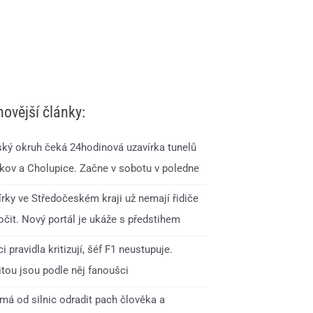
novější články:
ský okruh čeká 24hodinová uzavírka tunelů
kov a Cholupice. Začne v sobotu v poledne
írky ve Středočeském kraji už nemají řidiče
očit. Nový portál je ukáže s předstihem
i pravidla kritizují, šéf F1 neustupuje.
itou jsou podle něj fanoušci
má od silnic odradit pach člověka a