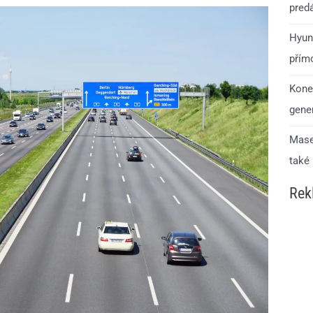
predá
Hyun
přím
Kone
gener
Mase
také
Rek