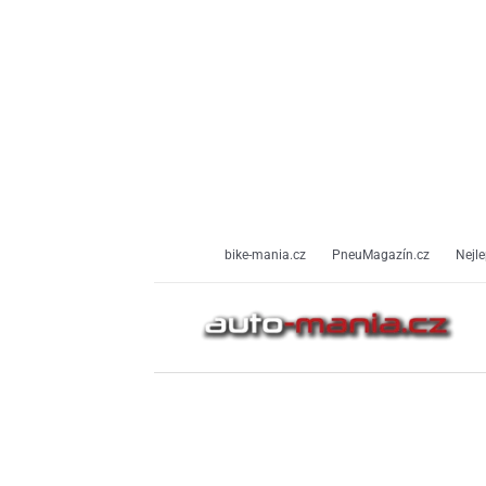
Přeskočit
na
obsah
bike-mania.cz
PneuMagazín.cz
Nejle