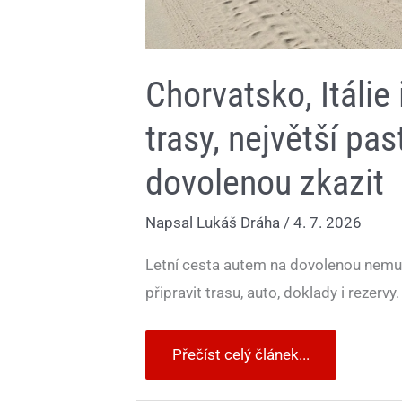
Chorvatsko, Itálie 
trasy, největší pa
dovolenou zkazit
Napsal
Lukáš Dráha
/
4. 7. 2026
Letní cesta autem na dovolenou nemusí
připravit trasu, auto, doklady i rezervy.
Přečíst celý článek...