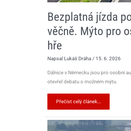
Bezplatná jízda p
věčně. Mýto pro o
hře
Napsal
Lukáš Dráha
/
15. 6. 2026
Dálnice v Německu jsou pro osobní au
otevřel debatu o možném mýtu.
Přečíst celý článek...
Český
mýtný