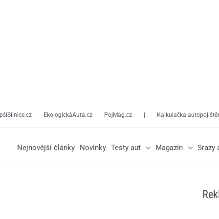
pšíSilnice.cz
EkologickáAuta.cz
PojMag.cz
|
Kalkulačka autopojiště
Nejnovější články
Novinky
Testy aut
Magazín
Srazy 
Rek