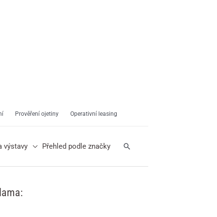
ní
Prověření ojetiny
Operativní leasing
Hledat
a výstavy
Přehled podle značky
lama: