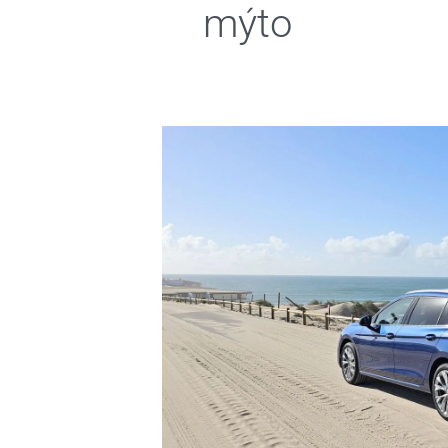
mýto
Chorvatsko,
Itálie
i
Balt
autem:
hlavní
trasy,
největší
pasti
a
chyby,
které
mohou
dovolenou
zkazit