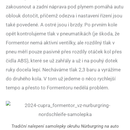
zakousnout a zadní náprava pod plynem pomáhá autu
oblouk dotočit, přičemž odezva i nastavení řízení jsou
také povedené. A ostré jsou i brzdy. Po prvním kole
opět kontrolujeme tlak v pneumatikách (je škoda, že
Formentor nemá aktivní ventilky, ale rozdílný tlak v
pneu měří pouze pasivně přes rozdíly otáček kol přes
čidla ABS), které se už zahřály a už i na pouhý dotek
ruky docela lepí. Necháváme tlak 2,3 baru a vyrážíme
do druhého kola. V tom už jedeme o něco rychlejší
tempo a přesto to Formentoru nedělá problém.
Tradiční nalepení samolepky okruhu Nürburgring na auto