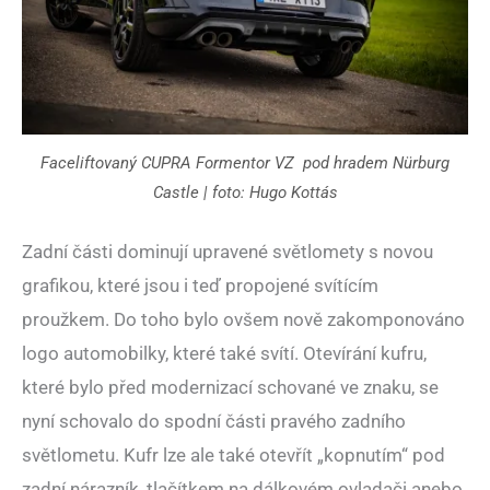
Faceliftovaný CUPRA Formentor VZ pod hradem Nürburg
Castle | foto: Hugo Kottás
Zadní části dominují upravené světlomety s novou
grafikou, které jsou i teď propojené svítícím
proužkem. Do toho bylo ovšem nově zakomponováno
logo automobilky, které také svítí. Otevírání kufru,
které bylo před modernizací schované ve znaku, se
nyní schovalo do spodní části pravého zadního
světlometu. Kufr lze ale také otevřít „kopnutím“ pod
zadní nárazník, tlačítkem na dálkovém ovladači anebo