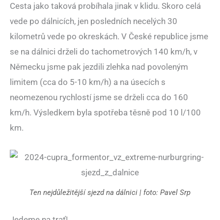
Cesta jako taková probíhala jinak v klidu. Skoro celá
vede po dálnicích, jen posledních necelých 30
kilometrů vede po okreskách. V České republice jsme
se na dálnici drželi do tachometrových 140 km/h, v
Německu jsme pak jezdili zlehka nad povoleným
limitem (cca do 5-10 km/h) a na úsecích s
neomezenou rychlostí jsme se drželi cca do 160
km/h. Výsledkem byla spotřeba těsně pod 10 l/100
km.
Ten nejdůležitější sjezd na dálnici | foto: Pavel Srp
Jedeme na trať!