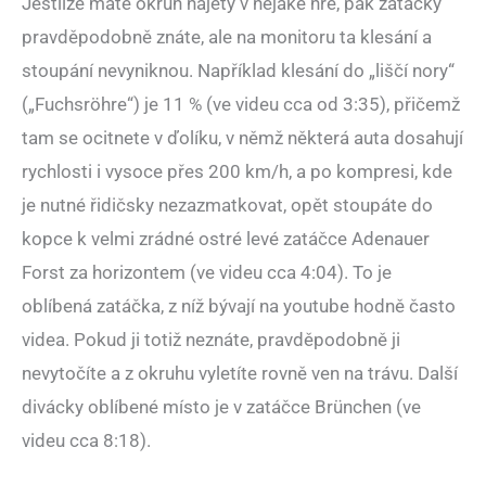
Jestliže máte okruh najetý v nějaké hře, pak zatáčky
pravděpodobně znáte, ale na monitoru ta klesání a
stoupání nevyniknou. Například klesání do „liščí nory“
(„Fuchsröhre“) je 11 % (ve videu cca od 3:35), přičemž
tam se ocitnete v ďolíku, v němž některá auta dosahují
rychlosti i vysoce přes 200 km/h, a po kompresi, kde
je nutné řidičsky nezazmatkovat, opět stoupáte do
kopce k velmi zrádné ostré levé zatáčce Adenauer
Forst za horizontem (ve videu cca 4:04). To je
oblíbená zatáčka, z níž bývají na youtube hodně často
videa. Pokud ji totiž neznáte, pravděpodobně ji
nevytočíte a z okruhu vyletíte rovně ven na trávu. Další
divácky oblíbené místo je v zatáčce Brünchen (ve
videu cca 8:18).