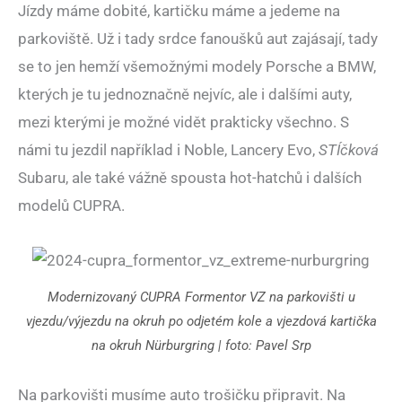
Jízdy máme dobité, kartičku máme a jedeme na
parkoviště. Už i tady srdce fanoušků aut zajásají, tady
se to jen hemží všemožnými modely Porsche a BMW,
kterých je tu jednoznačně nejvíc, ale i dalšími auty,
mezi kterými je možné vidět prakticky všechno. S
námi tu jezdil například i Noble, Lancery Evo,
STÍčková
Subaru, ale také vážně spousta hot-hatchů i dalších
modelů CUPRA.
Modernizovaný CUPRA Formentor VZ na parkovišti u
vjezdu/výjezdu na okruh po odjetém kole a vjezdová kartička
na okruh Nürburgring | foto: Pavel Srp
Na parkovišti musíme auto trošičku připravit. Na