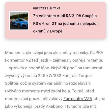
PŘEČTĚTE SI TAKÉ:
Za volantem Audi RS 3, R8 Coupé a
RS e-tron GT na jednom z nejlepších
okruhů v Evropě
Mnohem zajímavější jsou ale změny techniky. CUPRA
Formentor VZ teď jezdí – zejména v ostřejším tempu
– opravdu o hodně lépe. Největší podíl na tom nemá
zvýšený výkon na 245 kW/333 koní, ale Torque
Splitter, což je systém variabilního rozdělování
točivého momentu mezi zadní kola. To měl před
modernizací pouze pětiválcový
Formentor VZ5
, stejně
jako výkonnější brzdy Akebono. I ty teď může mít