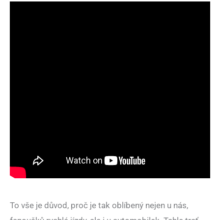
To vše je důvod, proč je tak oblíbený nejen u nás,