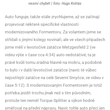
nesmí chybět | foto: Hugo Kottás
Auto funguje, takže stále zrychlujeme, až se začínají
projevovat některé specifické vlastnosti
modernizovaného Formentoru. Za volantem jsme se
střídali s jinými kolegy novináři, ale ve všech případech
jsme měli v levotočivé zatáčce Metzgesfeld 2 (ve
videu výše v čase cca 4:34) auto nedotáčivé, ta je
právě kvůli tomu zrádná hlavně na mokru, a podobně
to bylo i v další levotočivé zatáčce (navíc té vůbec
nejostřejší zatáčce na celé Severní Smyčce, ve videu v
čase 5:12). S modernizovaným Formentorem je totiž
potřeba jezdit trochu jinak než s tím původním,
protože ten neměl Torque Splitter a výkon hodně
směřoval na přední nápravu. Navíc tohle auto přeci jen