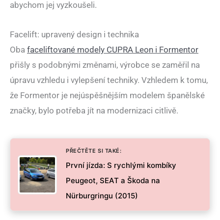
abychom jej vyzkoušeli.
Facelift: upravený design i technika
Oba
faceliftované modely CUPRA Leon i Formentor
přišly s podobnými změnami, výrobce se zaměřil na
úpravu vzhledu i vylepšení techniky. Vzhledem k tomu,
že Formentor je nejúspěšnějším modelem španělské
značky, bylo potřeba jít na modernizaci citlivě.
PŘEČTĚTE SI TAKÉ:
První jízda: S rychlými kombíky
Peugeot, SEAT a Škoda na
Nürburgringu (2015)