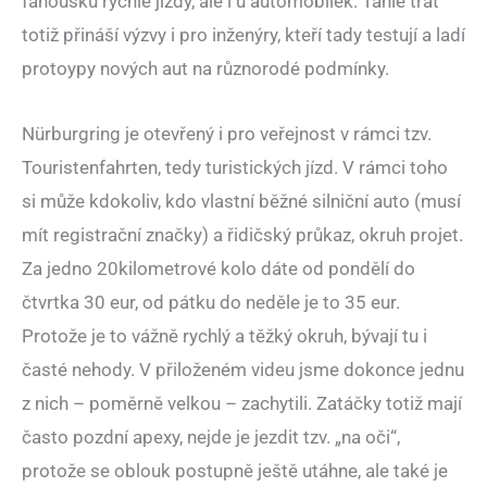
fanoušků rychlé jízdy, ale i u automobilek. Tahle trať
totiž přináší výzvy i pro inženýry, kteří tady testují a ladí
protoypy nových aut na různorodé podmínky.
Nürburgring je otevřený i pro veřejnost v rámci tzv.
Touristenfahrten, tedy turistických jízd. V rámci toho
si může kdokoliv, kdo vlastní běžné silniční auto (musí
mít registrační značky) a řidičský průkaz, okruh projet.
Za jedno 20kilometrové kolo dáte od pondělí do
čtvrtka 30 eur, od pátku do neděle je to 35 eur.
Protože je to vážně rychlý a těžký okruh, bývají tu i
časté nehody. V přiloženém videu jsme dokonce jednu
z nich – poměrně velkou – zachytili. Zatáčky totiž mají
často pozdní apexy, nejde je jezdit tzv. „na oči“,
protože se oblouk postupně ještě utáhne, ale také je