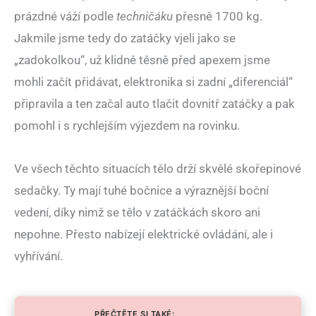
prázdné váží podle
techničáku
přesně 1700 kg.
Jakmile jsme tedy do zatáčky vjeli jako se
„zadokolkou“, už klidně těsně před apexem jsme
mohli začít přidávat, elektronika si zadní „diferenciál“
připravila a ten začal auto tlačit dovnitř zatáčky a pak
pomohl i s rychlejším výjezdem na rovinku.
Ve všech těchto situacích tělo drží skvělé skořepinové
sedačky. Ty mají tuhé bočnice a výraznější boční
vedení, díky nimž se tělo v zatáčkách skoro ani
nepohne. Přesto nabízejí elektrické ovládání, ale i
vyhřívání.
PŘEČTĚTE SI TAKÉ: