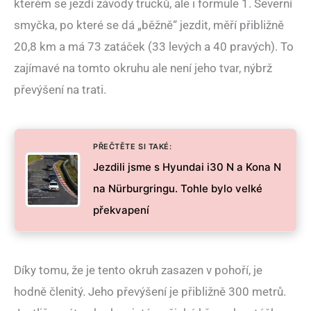
kterém se jezdí závody trucků, ale i formule 1. Severní
smyčka, po které se dá „běžně“ jezdit, měří přibližně
20,8 km a má 73 zatáček (33 levých a 40 pravých). To
zajímavé na tomto okruhu ale není jeho tvar, nýbrž
převýšení na trati.
PŘEČTĚTE SI TAKÉ:
Jezdili jsme s Hyundai i30 N a Kona N
na Nürburgringu. Tohle bylo velké
překvapení
Díky tomu, že je tento okruh zasazen v pohoří, je
hodně členitý. Jeho převýšení je přibližně 300 metrů.