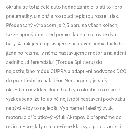
okruhu se totiž celé auto hodně zahřeje, platí to i pro
pneumatiky, u nichž s rostoucí teplotou roste i tlak.
Předepsaný výrobcem je 2,5 baru na všech kolech,
takže upouštíme před prvním kolem na rovné dva
bary. A pak ještě upravujeme nastavení individuálního
jízdního režimu, v němž nastavujeme motor a naladění
zadního „diferenciálu“ (Torque Splitteru) do
nejostřejšího módu CUPRA a adaptivní podvozek DCC
do prostředního naladění. Nürburgring je spíš
okreskou než klasickým hladkým okruhem a máme
vyzkoušeno, že to úplně nejtvrdší nastavení podvozku
nebývá vždy to nejlepší. Vypínáme i falešný zvuk
motoru a příplatkový výfuk Akrapovič přepínáme do
režimu Pure, kdy má otevřené klapky a po ubrání si i