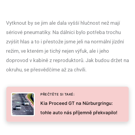
Vytknout by se jim ale dala vyšší hlučnost než mají
sériové pneumatiky. Na dálnici bylo potřeba trochu
zvýšit hlas a to i přestože jsme jeli na normální jízdní
režim, ve kterém je tichý nejen výfuk, ale i jeho
doprovod v kabině z reproduktorů. Jak budou držet na
okruhu, se přesvědčíme až za chvíli.
PŘEČTĚTE SI TAKÉ:
Kia Proceed GT na Nürburgringu:
tohle auto nás příjemně překvapilo!