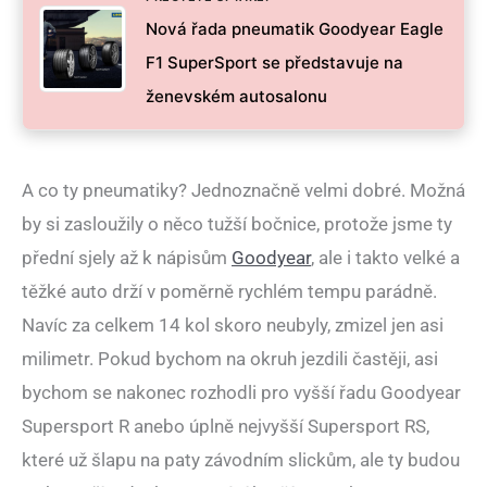
Nová řada pneumatik Goodyear Eagle
F1 SuperSport se představuje na
ženevském autosalonu
A co ty pneumatiky? Jednoznačně velmi dobré. Možná
by si zasloužily o něco tužší bočnice, protože jsme ty
přední sjely až k nápisům
Goodyear
, ale i takto velké a
těžké auto drží v poměrně rychlém tempu parádně.
Navíc za celkem 14 kol skoro neubyly, zmizel jen asi
milimetr. Pokud bychom na okruh jezdili častěji, asi
bychom se nakonec rozhodli pro vyšší řadu Goodyear
Supersport R anebo úplně nejvyšší Supersport RS,
které už šlapu na paty závodním slickům, ale ty budou