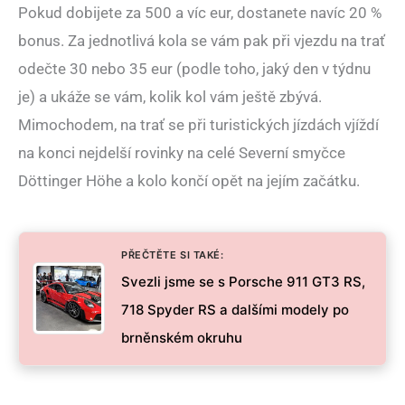
Pokud dobijete za 500 a víc eur, dostanete navíc 20 %
bonus. Za jednotlivá kola se vám pak při vjezdu na trať
odečte 30 nebo 35 eur (podle toho, jaký den v týdnu
je) a ukáže se vám, kolik kol vám ještě zbývá.
Mimochodem, na trať se při turistických jízdách vjíždí
na konci nejdelší rovinky na celé Severní smyčce
Döttinger Höhe a kolo končí opět na jejím začátku.
PŘEČTĚTE SI TAKÉ:
Svezli jsme se s Porsche 911 GT3 RS,
718 Spyder RS a dalšími modely po
brněnském okruhu