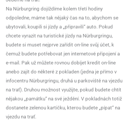
Na Nürburgring dojíždíme kolem třetí hodiny
odpoledne, máme tak nějaký čas na to, abychom se
ubytovali, koupili si jízdy a „připravili“ auto. Pokud
chcete vyrazit na turistické jízdy na Nürburgringu,
budete si muset nejprve zařídit on-line svůj účet, k
čemuž budete potřebovat jen internetové připojení a
e-mail. Pak už můžete rovnou dobíjet kredit on-line
anebo zajít do některé z pokladen (jedna je přímo v
infocentru Nürburgringu, druhá u parkoviště na vjezdu
na trať). Druhou možnost využijte, pokud budete chtít
nějakou „památku“ na své ježdění. V pokladnách totiž
dostanete zelenou kartičku, kterou budete „pípat“ na
vjezdu na trať.