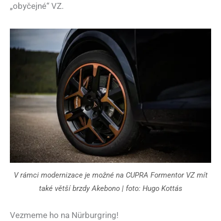
„obyčejné“ VZ.
V rámci modernizace je možné na CUPRA Formentor VZ mít
také větší brzdy Akebono | foto: Hugo Kottás
Vezmeme ho na Nürburgring!