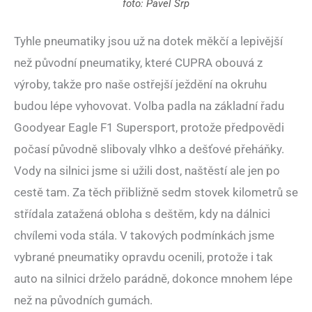
foto: Pavel Srp
Tyhle pneumatiky jsou už na dotek měkčí a lepivější
než původní pneumatiky, které CUPRA obouvá z
výroby, takže pro naše ostřejší ježdění na okruhu
budou lépe vyhovovat. Volba padla na základní řadu
Goodyear Eagle F1 Supersport, protože předpovědi
počasí původně slibovaly vlhko a dešťové přeháňky.
Vody na silnici jsme si užili dost, naštěstí ale jen po
cestě tam. Za těch přibližně sedm stovek kilometrů se
střídala zatažená obloha s deštěm, kdy na dálnici
chvílemi voda stála. V takových podmínkách jsme
vybrané pneumatiky opravdu ocenili, protože i tak
auto na silnici drželo parádně, dokonce mnohem lépe
než na původních gumách.