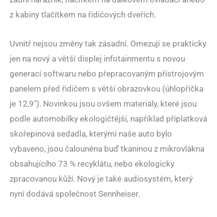
z kabiny tlačítkem na řidičových dveřích.
Uvnitř nejsou změny tak zásadní. Omezují se prakticky
jen na nový a větší displej infotainmentu s novou
generací softwaru nebo přepracovaným přístrojovým
panelem před řidičem s větší obrazovkou (úhlopříčka
je 12,9″). Novinkou jsou ovšem materiály, které jsou
podle automobilky ekologičtější, například příplatková
skořepinová sedadla, kterými naše auto bylo
vybaveno, jsou čalouněna buď tkaninou z mikrovlákna
obsahujícího 73 % recyklátu, nebo ekologicky
zpracovanou kůží. Nový je také audiosystém, který
nyní dodává společnost Sennheiser.