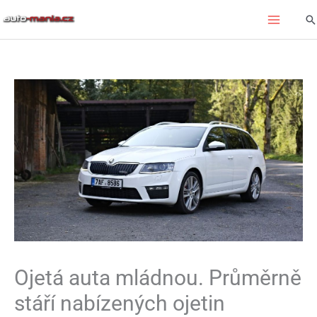
Přeskočit
Hl
na
obsah
Ojetá auta mládnou. Průměrně
stáří nabízených ojetin