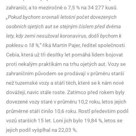
zahraničí, a to meziročně o 7,5 % na 34 277 kusů.
„Pokud bychom srovnali letošní počet dovezených
osobních ojetých aut se stejným číslem před dvěma
lety, kdy zemi nesužoval koronavirus, došli bychom k
poklesu o 18 %,“
říká Martin Pajer, ředitel společnosti
Cebia, která už tři desítky let pomáhá lidem bojovat
proti nekalým praktikám na trhu ojetých aut. Vozy se
zahraničním původem se prodávají v průměru starší
než tuzemské vozy a stáří těch, které se k nám nově
dovážejí, navíc stále roste. Zatímco před rokem byly
dovezené vozy staré v průměru 10,2 roku, letos jejich
průměrné stáří činilo 10,6 roku. Rostl především podíl
vozů starších 15 let. Loni jich bylo 19,84 %, letos se
jejich podíl vyšplhal na 22,03 %.