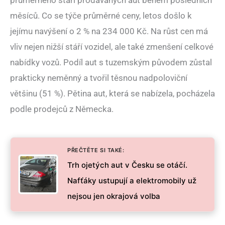
měsíců. Co se týče průměrné ceny, letos došlo k
jejímu navýšení o 2 % na 234 000 Kč. Na růst cen má
vliv nejen nižší stáří vozidel, ale také zmenšení celkové
nabídky vozů. Podíl aut s tuzemským původem zůstal
prakticky neměnný a tvořil těsnou nadpoloviční
většinu (51 %). Pětina aut, která se nabízela, pocházela
podle prodejců z Německa.
PŘEČTĚTE SI TAKÉ:
Trh ojetých aut v Česku se otáčí.
Nafťáky ustupují a elektromobily už
nejsou jen okrajová volba