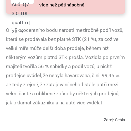
více než pětinásobně
O 1,5 procentního bodu narostl meziročně podíl vozů,
která se prodávala bez platné STK (21 %), za což ve
velké míře může delší doba prodeje, během níž
některým vozům platná STK prošla. Vozidla po prvním
majiteli tvořila 56 % nabídky a podíl vozů, u nichž
prodejce uváděl, že nebyla havarovaná, činil 99,45 %.
Je tedy zřejmé, že zatajování nehod stále patří mezi
velmi časté a oblíbené způsoby některých prodejců,
jak oklamat zákazníka a na autě více vydělat.
Zdroj: Cebia