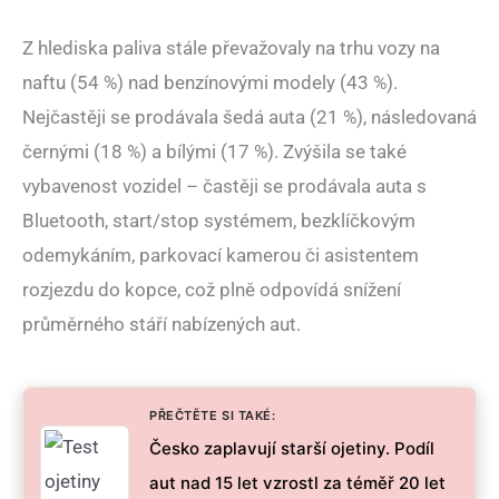
Z hlediska paliva stále převažovaly na trhu vozy na
naftu (54 %) nad benzínovými modely (43 %).
Nejčastěji se prodávala šedá auta (21 %), následovaná
černými (18 %) a bílými (17 %). Zvýšila se také
vybavenost vozidel – častěji se prodávala auta s
Bluetooth, start/stop systémem, bezklíčkovým
odemykáním, parkovací kamerou či asistentem
rozjezdu do kopce, což plně odpovídá snížení
průměrného stáří nabízených aut.
PŘEČTĚTE SI TAKÉ:
Česko zaplavují starší ojetiny. Podíl
aut nad 15 let vzrostl za téměř 20 let