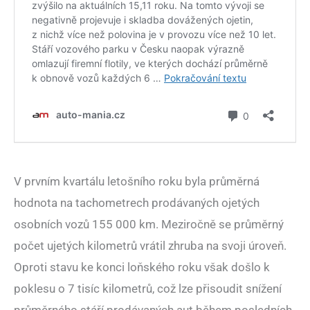
V prvním kvartálu letošního roku byla průměrná
hodnota na tachometrech prodávaných ojetých
osobních vozů 155 000 km. Meziročně se průměrný
počet ujetých kilometrů vrátil zhruba na svoji úroveň.
Oproti stavu ke konci loňského roku však došlo k
poklesu o 7 tisíc kilometrů, což lze přisoudit snížení
průměrného stáří prodávaných aut během posledních