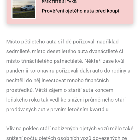
PŘEČTĚTE SI TAKÉ:
Prověření ojetého auta před koupí
Místo pětiletého auta si lidé pořizovali například
sedmileté, místo desetiletého auta dvanáctileté či
místo třináctiletého patnáctileté. Někteří zase kvůli
pandemii koronaviru pořizovali další auto do rodiny a
nechtěli do něj investovat mnoho finančních
prostředků. Větší zájem o starší auta koncem
loňského roku tak vedl ke snížení průměrného stáří
prodávaných aut v prvním letošním kvartálu.
Vliv na pokles stáří nabízených ojetých vozů mělo také
snížení počtu ojetých osobních vozů dovezených ze