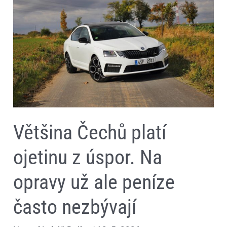
ojetinu
z
úspor.
Na
opravy
už
ale
peníze
často
nezbývají
Většina Čechů platí
ojetinu z úspor. Na
opravy už ale peníze
často nezbývají