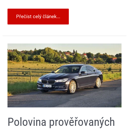
Přečíst celý článek...
Polovina
prověřovaných
ojetin
měla
nehodu.
Nejhůř
dopadly
značky
BMW,
Hyundai
a
Tesla
Polovina prověřovaných