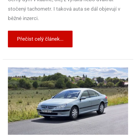
stočený tachometr. I taková auta se dál objevují v
běžné inzerci.
Přečíst celý článek...
Přihlášení
auta
dovezeného
ze
zahraničí
není
složité.
Potřebujete
ale
spoustu
dokumentů