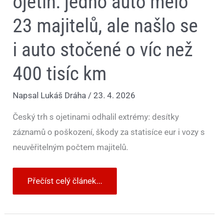
ojetin: jedno auto mělo
km
23 majitelů, ale našlo se
i auto stočené o víc než
400 tisíc km
Napsal
Lukáš Dráha
/
23. 4. 2026
Český trh s ojetinami odhalil extrémy: desítky
záznamů o poškození, škody za statisíce eur i vozy s
neuvěřitelným počtem majitelů.
Přečíst celý článek...