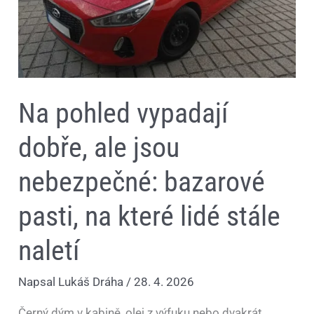
na
které
lidé
stále
naletí
Na pohled vypadají
dobře, ale jsou
nebezpečné: bazarové
pasti, na které lidé stále
naletí
Napsal
Lukáš Dráha
/
28. 4. 2026
Černý dým v kabině, olej z výfuku nebo dvakrát