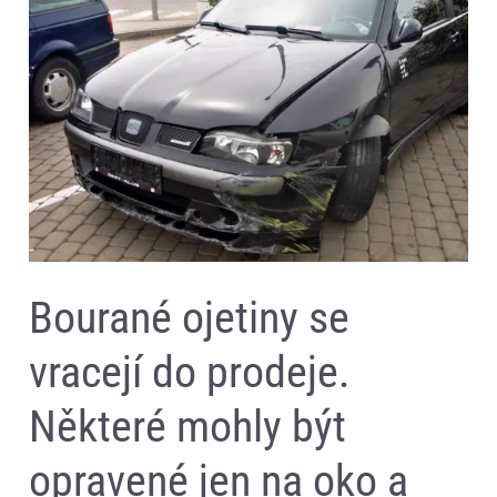
se
vracejí
do
prodeje.
Některé
mohly
být
opravené
jen
na
oko
a
nejsou
na
silnici
bezpečné
Bourané ojetiny se
vracejí do prodeje.
Některé mohly být
opravené jen na oko a