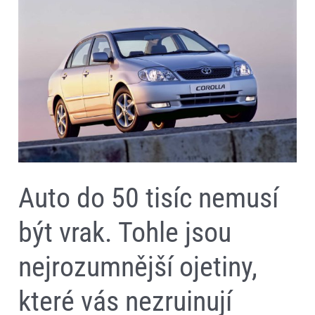
do
50
tisíc
nemusí
být
vrak.
Tohle
jsou
nejrozumnější
ojetiny,
které
vás
nezruinují
Auto do 50 tisíc nemusí
být vrak. Tohle jsou
nejrozumnější ojetiny,
které vás nezruinují