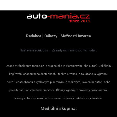
Redakce
|
Odkazy
|
Možnosti inzerce
Nastavení soukromí
|
Zásady ochrany osobních údajů
Obsah stránek auto-mania.cz je originální a je vlastnictvím jeho autorů. Jakékoliv
kopírování obsahu nebo částí obsahu těchto stránek je zakázáno, s výjimkou
použití části obsahu s výslovným písemným (e-mailovým) svolením autorů nebo
použití části obsahu formou citace. Články vyjadřují soukromý názor autora.
Názory autora se nemusí ztotožňovat s názory redakce a vydavatele.
Mediální skupina: