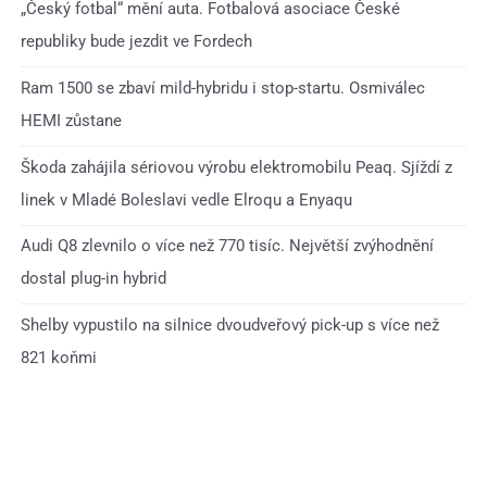
„Český fotbal“ mění auta. Fotbalová asociace České
republiky bude jezdit ve Fordech
Ram 1500 se zbaví mild-hybridu i stop-startu. Osmiválec
HEMI zůstane
Škoda zahájila sériovou výrobu elektromobilu Peaq. Sjíždí z
linek v Mladé Boleslavi vedle Elroqu a Enyaqu
Audi Q8 zlevnilo o více než 770 tisíc. Největší zvýhodnění
dostal plug-in hybrid
Shelby vypustilo na silnice dvoudveřový pick-up s více než
821 koňmi