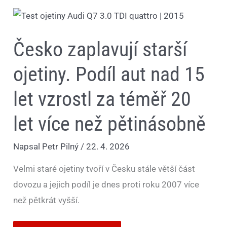
Česko
zaplavují
starší
ojetiny.
Česko zaplavují starší
Podíl
aut
nad
ojetiny. Podíl aut nad 15
15
let
vzrostl
let vzrostl za téměř 20
za
téměř
20
let více než pětinásobně
let
více
než
Napsal
Petr Pilný
/
22. 4. 2026
pětinásobně
Velmi staré ojetiny tvoří v Česku stále větší část
dovozu a jejich podíl je dnes proti roku 2007 více
než pětkrát vyšší.