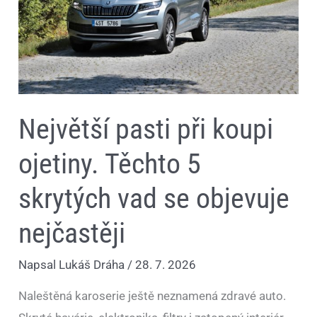
vad
se
objevuje
nejčastěji
Největší pasti při koupi
ojetiny. Těchto 5
skrytých vad se objevuje
nejčastěji
Napsal
Lukáš Dráha
/
28. 7. 2026
Naleštěná karoserie ještě neznamená zdravé auto.