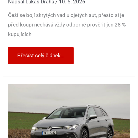
Napsal
Lukáš Dráha
/
10. 5. 2026
Češi se bojí skrytých vad u ojetých aut, přesto si je
před koupí nechává vždy odborně prověřit jen 28 %
kupujících.
Přečíst celý článek...
Pod
250
tisíc
korun
už
skoro
není
co
kupovat.
ADAC