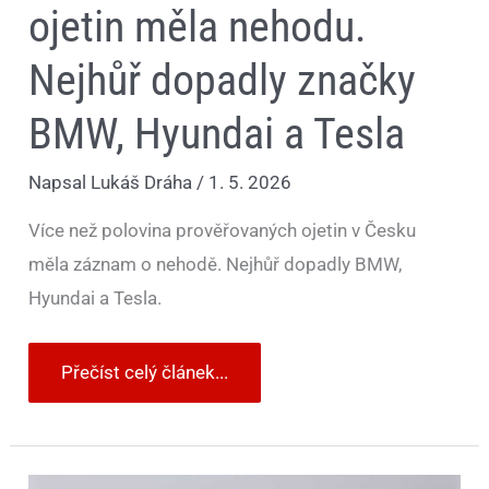
ojetin měla nehodu.
Nejhůř dopadly značky
BMW, Hyundai a Tesla
Napsal
Lukáš Dráha
/
1. 5. 2026
Více než polovina prověřovaných ojetin v Česku
měla záznam o nehodě. Nejhůř dopadly BMW,
Hyundai a Tesla.
Přečíst celý článek...
Auto