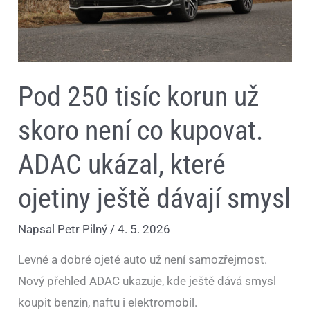
ukázal,
které
ojetiny
ještě
dávají
smysl
Pod 250 tisíc korun už
skoro není co kupovat.
ADAC ukázal, které
ojetiny ještě dávají smysl
Napsal
Petr Pilný
/
4. 5. 2026
Levné a dobré ojeté auto už není samozřejmost.
Nový přehled ADAC ukazuje, kde ještě dává smysl
koupit benzin, naftu i elektromobil.