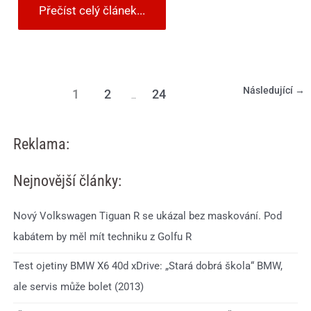
Přečíst celý článek...
Následující
→
1
2
24
…
Reklama:
Nejnovější články:
Nový Volkswagen Tiguan R se ukázal bez maskování. Pod
kabátem by měl mít techniku z Golfu R
Test ojetiny BMW X6 40d xDrive: „Stará dobrá škola“ BMW,
ale servis může bolet (2013)