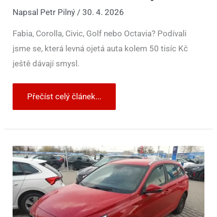
Napsal
Petr Pilný
/
30. 4. 2026
Fabia, Corolla, Civic, Golf nebo Octavia? Podívali
jsme se, která levná ojetá auta kolem 50 tisíc Kč
ještě dávají smysl.
Přečíst celý článek...
Na
pohled
vypadají
dobře,
ale
jsou
nebezpečné:
bazarové
pasti,