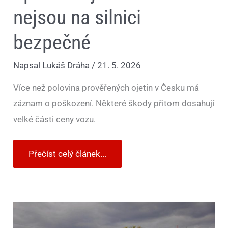
nejsou na silnici
bezpečné
Napsal
Lukáš Dráha
/
21. 5. 2026
Více než polovina prověřených ojetin v Česku má
záznam o poškození. Některé škody přitom dosahují
velké části ceny vozu.
Přečíst celý článek...
Většina
Čechů
platí