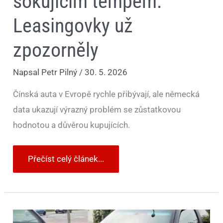
šokujícím tempem.
Leasingovky už
zpozorněly
Napsal
Petr Pilný
/
30. 5. 2026
Čínská auta v Evropě rychle přibývají, ale německá
data ukazují výrazný problém se zůstatkovou
hodnotou a důvěrou kupujících.
Přečíst celý článek...
Bourané
ojetiny