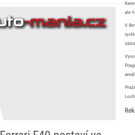
Kanec
ale ř
V Br
rych
zázn
Vyso
Prag
areá
Praž
Loch
Rek