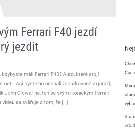
vým Ferrari F40 jezdí
rý jezdit
Nej
Chce
Čas 
, kdybyste měli Ferrari F40? Auto, které stojí
ysmet… Asi byste ho nechali zaparkované v garáži,
Merc
k John Clower ne, ten se svým ikonickým Ferrari
starš
 videu se svěřuje o tom, že […]
výba
Staré
eCall