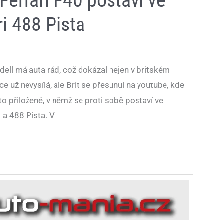
 Ferrari F40 postaví ve
ri 488 Pista
dell má auta rád, což dokázal nejen v britském
ce už nevysílá, ale Brit se přesunul na youtube, kde
 to přiložené, v němž se proti sobě postaví ve
0 a 488 Pista. V