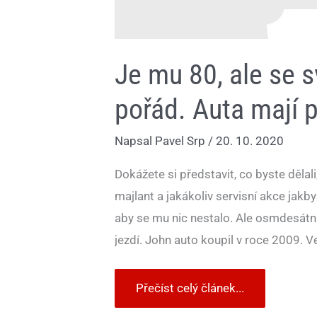
Je mu 80, ale se s
pořád. Auta mají p
Napsal
Pavel Srp
/
20. 10. 2020
Dokážete si představit, co byste dělali
majlant a jakákoliv servisní akce jakb
aby se mu nic nestalo. Ale osmdesátní
jezdí. John auto koupil v roce 2009. Ve
Přečíst celý článek...