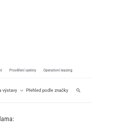
ní
Prověření ojetiny
Operativní leasing
Hledat
a výstavy
Přehled podle značky
lama: