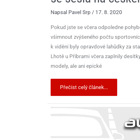
Napsal
Pavel Srp
/
17. 8. 2020
Pokud jste se včera odpoledne pohybo
všimnout zvýšeného počtu sportovních au
k vidění byly opravdové lahůdky za st
Lhotě u Příbrami včera zaplnily desítk
modely, ale ani epické
Přečíst celý článek...
Večerníček
na
dobrou
noc:
Ferrari
F40