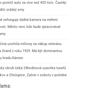
 poničil auto za více než 433 tisíc. Častěji
idiči srážejí srny
ně nefunguje žádná kamera na měření
losti. Město neví, kdo bude zpracovávat
amy
čina uvolnila miliony na nákup veteránu
a Grand z roku 1929. Má být dominantou
lu hradu Kámen
ský okruh čeká 24hodinová uzavírka tunelů
kov a Cholupice. Začne v sobotu v poledne
lama: