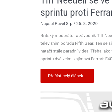
Tiff Needell se ve
sprintu proti Ferra
Napsal
Pavel Srp
/
25. 8. 2020
Britský moderátor a závodník Tiff Nee
televizním pořadu Fifth Gear. Ten se si
natáčí stále parádní videa. Třeba jako
sprintu dvě velmi zajímavá Ferrari: F4
Přečíst celý článek...
Ferrari
F40,
Maserati
MC12,
Lamborghini