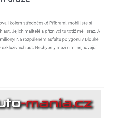
vali kolem středočeské Příbrami, mohli jste si
t. Jejich majitelé a příznivci tu totiž měli sraz. A
amiliony! Na rozpáleném asfaltu polygonu v Dlouhé
y exkluzivních aut. Nechyběly mezi nimi nejnovější