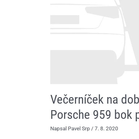
a
Porsche
959
bok
po
boku
v
tunelu
Večerníček na dob
Porsche 959 bok p
Napsal
Pavel Srp
/
7. 8. 2020