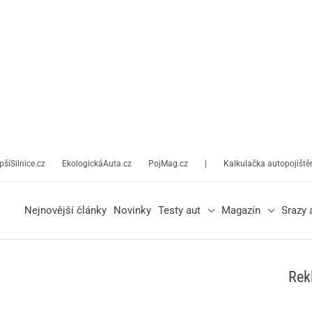
pšíSilnice.cz
EkologickáAuta.cz
PojMag.cz
|
Kalkulačka autopojiště
Nejnovější články
Novinky
Testy aut
Magazín
Srazy 
Rek