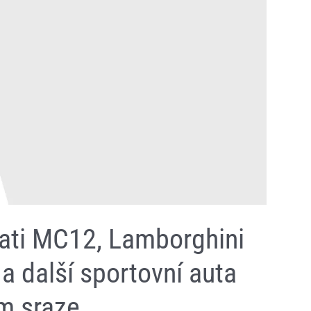
rati MC12, Lamborghini
a další sportovní auta
m sraze