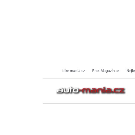
Přeskočit
na
obsah
bike-mania.cz
PneuMagazín.cz
Nejle