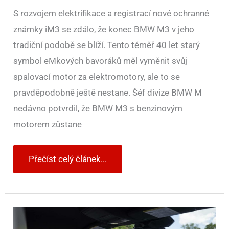
S rozvojem elektrifikace a registrací nové ochranné
známky iM3 se zdálo, že konec BMW M3 v jeho
tradiční podobě se blíží. Tento téměř 40 let starý
symbol eMkových bavoráků měl vyměnit svůj
spalovací motor za elektromotory, ale to se
pravděpodobně ještě nestane. Šéf divize BMW M
nedávno potvrdil, že BMW M3 s benzinovým
motorem zůstane
Přečíst celý článek...
Tady
je
svět