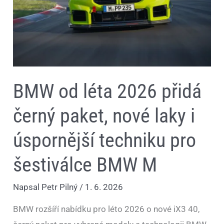
laky
i
úspornější
techniku
pro
šestiválce
BMW
M
BMW od léta 2026 přidá
černý paket, nové laky i
úspornější techniku pro
šestiválce BMW M
Napsal
Petr Pilný
/
1. 6. 2026
BMW rozšíří nabídku pro léto 2026 o nové iX3 40,