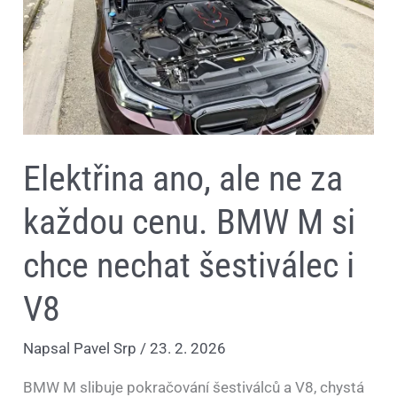
za
každou
cenu.
BMW
M
si
chce
nechat
šestiválec
i
V8
Elektřina ano, ale ne za
každou cenu. BMW M si
chce nechat šestiválec i
V8
Napsal
Pavel Srp
/
23. 2. 2026
BMW M slibuje pokračování šestiválců a V8, chystá