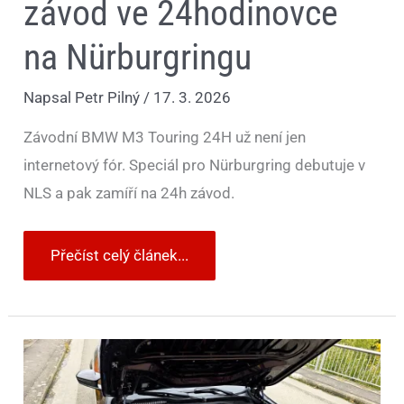
závod ve 24hodinovce
na Nürburgringu
Napsal
Petr Pilný
/
17. 3. 2026
Závodní BMW M3 Touring 24H už není jen
internetový fór. Speciál pro Nürburgring debutuje v
NLS a pak zamíří na 24h závod.
Přečíst celý článek...
Elektřina
ano,
ale
ne