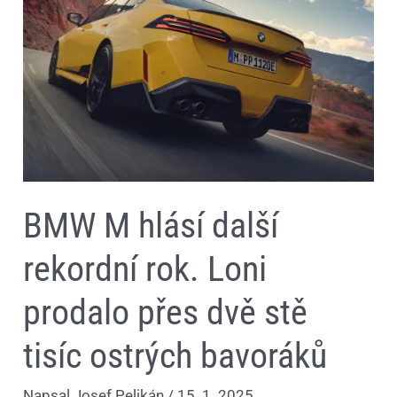
rekordní
rok.
Loni
prodalo
přes
dvě
stě
tisíc
ostrých
bavoráků
BMW M hlásí další
rekordní rok. Loni
prodalo přes dvě stě
tisíc ostrých bavoráků
Napsal
Josef Pelikán
/
15. 1. 2025