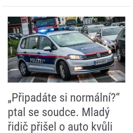
„Připadáte
si
normální?“
ptal
se
soudce.
Mladý
řidič
přišel
o
auto
kvůli
tomu,
že
po
„Připadáte si normální?“
Vídni
jel
230
ptal se soudce. Mladý
km/h
řidič přišel o auto kvůli