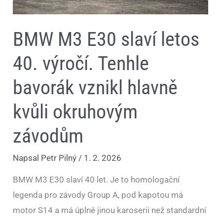
BMW M3 E30 slaví letos
40. výročí. Tenhle
bavorák vznikl hlavně
kvůli okruhovým
závodům
Napsal
Petr Pilný
/
1. 2. 2026
BMW M3 E30 slaví 40 let. Je to homologační
legenda pro závody Group A, pod kapotou má
motor S14 a má úplně jinou karoserii než standardní