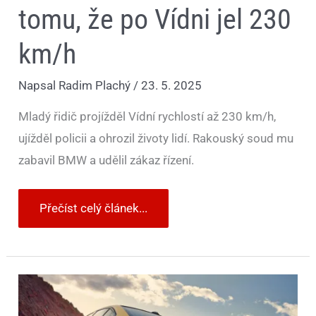
tomu, že po Vídni jel 230
km/h
Napsal
Radim Plachý
/
23. 5. 2025
Mladý řidič projížděl Vídní rychlostí až 230 km/h,
ujížděl policii a ohrozil životy lidí. Rakouský soud mu
zabavil BMW a udělil zákaz řízení.
Přečíst celý článek...
BMW
M
hlásí
další