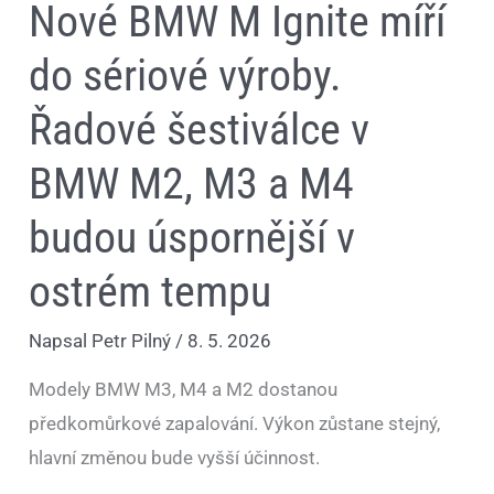
Nové BMW M Ignite míří
M4
budou
úspornější
do sériové výroby.
v
ostrém
tempu
Řadové šestiválce v
BMW M2, M3 a M4
budou úspornější v
ostrém tempu
Napsal
Petr Pilný
/
8. 5. 2026
Modely BMW M3, M4 a M2 dostanou
předkomůrkové zapalování. Výkon zůstane stejný,
hlavní změnou bude vyšší účinnost.