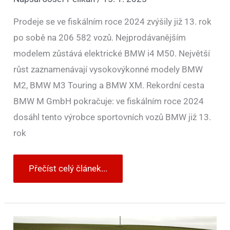
Prodeje se ve fiskálním roce 2024 zvýšily již 13. rok
po sobě na 206 582 vozů. Nejprodávanějším
modelem zůstává elektrické BMW i4 M50. Největší
růst zaznamenávají vysokovýkonné modely BMW
M2, BMW M3 Touring a BMW XM. Rekordní cesta
BMW M GmbH pokračuje: ve fiskálním roce 2024
dosáhl tento výrobce sportovních vozů BMW již 13.
rok
Přečíst celý článek...
BMW
M3