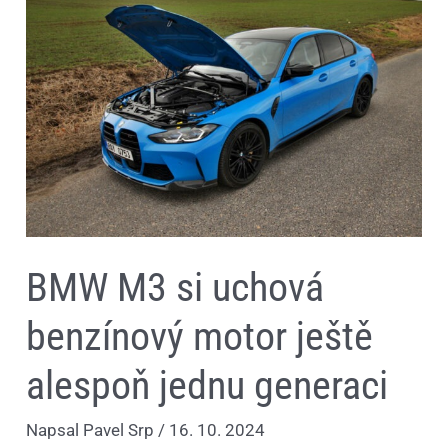
si
uchová
benzínový
motor
ještě
alespoň
jednu
generaci
BMW M3 si uchová
benzínový motor ještě
alespoň jednu generaci
Napsal
Pavel Srp
/
16. 10. 2024