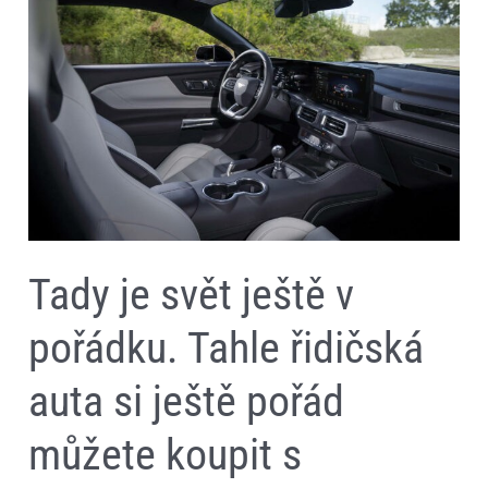
ještě
v
pořádku.
Tahle
řidičská
auta
si
ještě
pořád
můžete
koupit
s
manuálem
Tady je svět ještě v
pořádku. Tahle řidičská
auta si ještě pořád
můžete koupit s