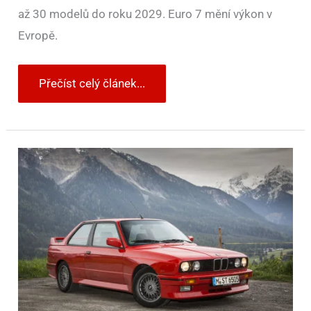
až 30 modelů do roku 2029. Euro 7 mění výkon v
Evropě.
Přečíst celý článek...
BMW
M3
E30
slaví
letos
40.
výročí.
Tenhle
bavorák
vznikl
hlavně
kvůli
okruhovým
závodům