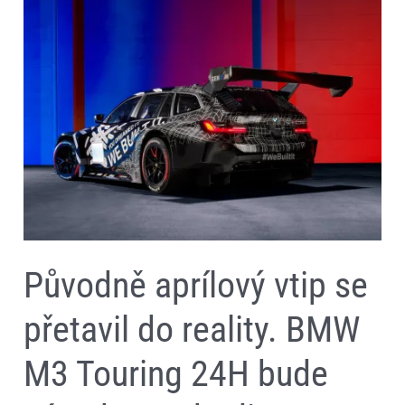
aprílový
vtip
se
přetavil
do
reality.
BMW
M3
Touring
24H
bude
závod
ve
24hodinovce
na
Nürburgringu
Původně aprílový vtip se
přetavil do reality. BMW
M3 Touring 24H bude