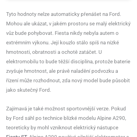
Tyto hodnoty nelze automaticky přenášet na Ford.
Mohou ale ukázat, v jakém prostoru se malý elektrický
vůz bude pohybovat. Fiesta nikdy nebyla autem o
extrémním výkonu. Její kouzlo stálo spíš na nízké
hmotnosti, obratnosti a ochotě zatáčet. U
elektromobilu to bude těžší disciplína, protože baterie
zvyšuje hmotnost, ale právě naladění podvozku a
řízení může rozhodnout, zda nový model bude působit
jako skutečný Ford.
Zajímavá je také možnost sportovnější verze. Pokud
by Ford sáhl po technice blízké modelu Alpine A290,
teoreticky by mohl vzniknout elektrický nástupce
Fiesty ST
. Alpine A290 používá silnější elektromotor s