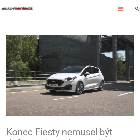
Přeskočit
Hl
na
obsah
Konec Fiesty nemusel být