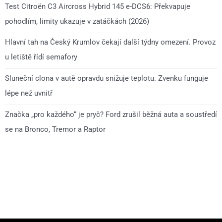
Test Citroën C3 Aircross Hybrid 145 e-DCS6: Překvapuje
pohodlím, limity ukazuje v zatáčkách (2026)
Hlavní tah na Český Krumlov čekají další týdny omezení. Provoz
u letiště řídí semafory
Sluneční clona v autě opravdu snižuje teplotu. Zvenku funguje
lépe než uvnitř
Značka „pro každého“ je pryč? Ford zrušil běžná auta a soustředí
se na Bronco, Tremor a Raptor