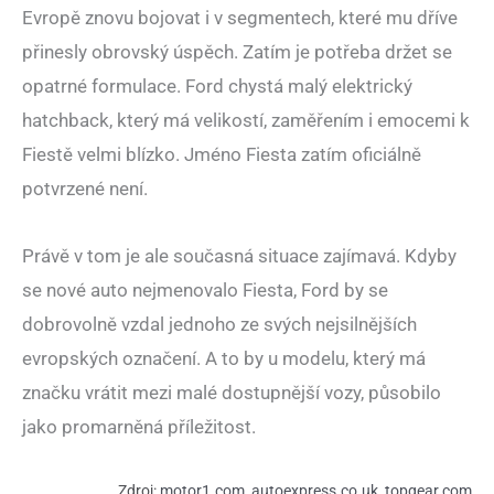
Evropě znovu bojovat i v segmentech, které mu dříve
přinesly obrovský úspěch. Zatím je potřeba držet se
opatrné formulace. Ford chystá malý elektrický
hatchback, který má velikostí, zaměřením i emocemi k
Fiestě velmi blízko. Jméno Fiesta zatím oficiálně
potvrzené není.
Právě v tom je ale současná situace zajímavá. Kdyby
se nové auto nejmenovalo Fiesta, Ford by se
dobrovolně vzdal jednoho ze svých nejsilnějších
evropských označení. A to by u modelu, který má
značku vrátit mezi malé dostupnější vozy, působilo
jako promarněná příležitost.
Zdroj:
motor1.com
,
autoexpress.co.uk
,
topgear.com