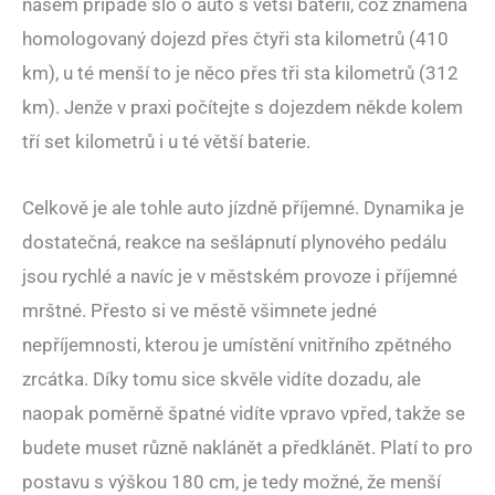
našem případě šlo o auto s větší baterií, což znamená
homologovaný dojezd přes čtyři sta kilometrů (410
km), u té menší to je něco přes tři sta kilometrů (312
km). Jenže v praxi počítejte s dojezdem někde kolem
tří set kilometrů i u té větší baterie.
Celkově je ale tohle auto jízdně příjemné. Dynamika je
dostatečná, reakce na sešlápnutí plynového pedálu
jsou rychlé a navíc je v městském provoze i příjemné
mrštné. Přesto si ve městě všimnete jedné
nepříjemnosti, kterou je umístění vnitřního zpětného
zrcátka. Díky tomu sice skvěle vidíte dozadu, ale
naopak poměrně špatné vidíte vpravo vpřed, takže se
budete muset různě naklánět a předklánět. Platí to pro
postavu s výškou 180 cm, je tedy možné, že menší