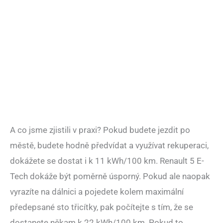
A co jsme zjistili v praxi? Pokud budete jezdit po
městě, budete hodně předvídat a využívat rekuperaci,
dokážete se dostat i k 11 kWh/100 km. Renault 5 E-
Tech dokáže být poměrně úsporný. Pokud ale naopak
vyrazíte na dálnici a pojedete kolem maximální
předepsané sto třicítky, pak počítejte s tím, že se
dostanete někam k 22 kWh/100 km. Pokud to