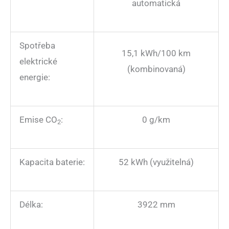
automatická
Spotřeba
15,1 kWh/100 km
elektrické
(kombinovaná)
energie:
Emise CO
:
0 g/km
2
Kapacita baterie:
52 kWh (využitelná)
Délka:
3922 mm