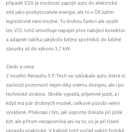
případě V2G je možnost zapojit auto do elektrické
sítě jako poskytovatele energie, ale to v ČR zatím
legislativně není možné. Tu druhou funkci ale využít
lze, V2L totiž umožňuje napájet přes nabíjecí konektor
a adaptér takřka jakýkoliv běžný spotřebič do běžné
zásuvky až do výkonu 3,7 kW.
Závěr a cena
Z nového Renaultu 5 E-Tech se vyklubalo auto, které si
zaslouží pozornost nejen díky svému designu, ale i po
technické stránce. Skvěle vypadá, příjemně jezdí, a i
když má pár drobných mušek, celkově působí velmi
vyváženě. Překvapí i tím, jak úsporný dokáže při jízdě
být, ale přitom nezapomíná ani na to, co je při řízení
opravdu praktické. V kabině totiž pořád nabízí fyzické