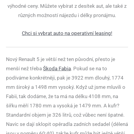
výhodné ceny. Můžete vybírat z desítek aut, ale také z
různých možností nájezdu i délky pronájmu.
Chci si vybrat auto na operativní leasing!
Nový Renault 5 je větší než ten původní, přesto je
menší než třeba
Škoda Fabia
. Pokud se na to
podíváme konkrétněji, pak je 3922 mm dlouhý, 1774
mm široký a 1498 mm vysoký. Když už jsme mluvili o
Fabii, tak dodáme, že ta má na délku 4108 mm, na
šířku měří 1780 mm a vysoká je 1479 mm. A kufr?
Standardní objem je 326 litrů, což vůbec není špatné.
Navíc se dají sklopit opěradla zadních sedadel (dělená
jsou v poměru 60:40), takže kufr může být ještě větší.