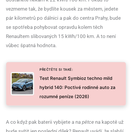
vezmeme tak, že bydlíte kousek za městem, jedete
pár kilometrů po dálnici a pak do centra Prahy, bude
se spotřeba pohybovat opravdu kolem těch
Renaultem slibovaných 15 kWh/100 km. A to není
vůbec špatná hodnota.
PŘEČTĚTE SI TAKÉ:
Test Renault Symbioz techno mild
hybrid 140: Poctivé rodinné auto za
rozumné peníze (2026)
A co když pak baterii vybijete a na
pětce
na kapotě už
bude svítit jen poslední dílek? Renault uvádí, že slabší