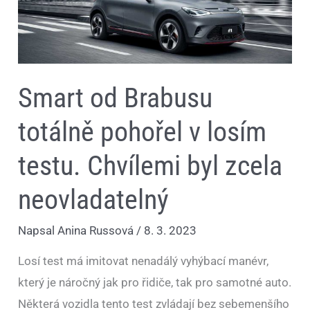
Chvílemi
byl
zcela
neovladatelný
Smart od Brabusu
totálně pohořel v losím
testu. Chvílemi byl zcela
neovladatelný
Napsal
Anina Russová
/
8. 3. 2023
Losí test má imitovat nenadálý vyhýbací manévr,
který je náročný jak pro řidiče, tak pro samotné auto.
Některá vozidla tento test zvládají bez sebemenšího