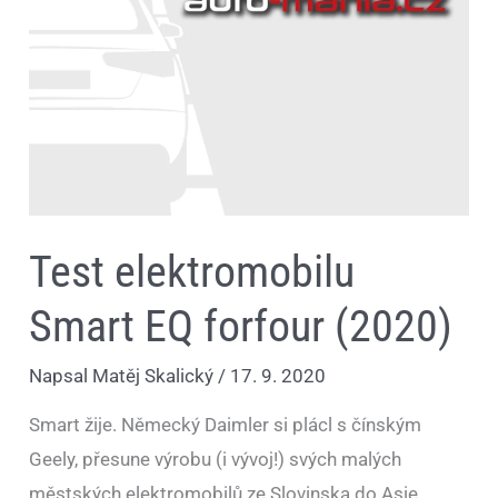
Smart
EQ
forfour
(2020)
Test elektromobilu
Smart EQ forfour (2020)
Napsal
Matěj Skalický
/
17. 9. 2020
Smart žije. Německý Daimler si plácl s čínským
Geely, přesune výrobu (i vývoj!) svých malých
městských elektromobilů ze Slovinska do Asie.