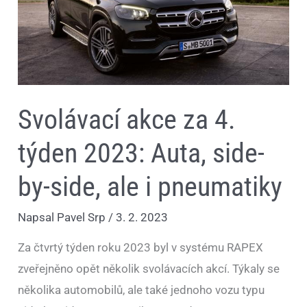
by-
side,
ale
i
pneumatiky
Svolávací akce za 4.
týden 2023: Auta, side-
by-side, ale i pneumatiky
Napsal
Pavel Srp
/
3. 2. 2023
Za čtvrtý týden roku 2023 byl v systému RAPEX
zveřejněno opět několik svolávacích akcí. Týkaly se
několika automobilů, ale také jednoho vozu typu