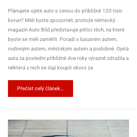
Plánujete ojeté auto s cenou do přibližně 120 tisíc
korun? Měli byste zpozornět, protože německý
magazín Auto Bild představuje pětici těch, na které
byste se měli zaměřit. Poradí s luxusním autem,
rodinným autem, městským autem a podobně. Ojetá
auta za poslední přibližně dva roky výrazně zdražila a
některá z nich se dají koupit skoro za
Přečíst celý článek...
Brabus
dal
vzniknout