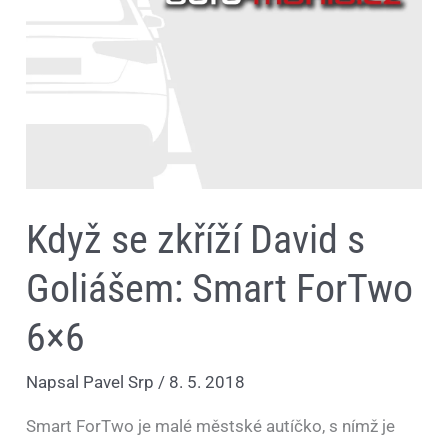
zkříží
David
s
Goliášem:
Smart
ForTwo
6×6
Když se zkříží David s
Goliášem: Smart ForTwo
6×6
Napsal
Pavel Srp
/
8. 5. 2018
Smart ForTwo je malé městské autíčko, s nímž je