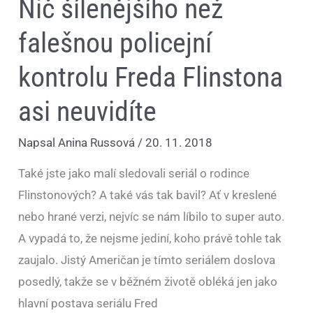
Nič šílenějšího než
falešnou policejní
kontrolu Freda Flinstona
asi neuvidíte
Napsal
Anina Russová
/
20. 11. 2018
Také jste jako malí sledovali seriál o rodince
Flinstonových? A také vás tak bavil? Ať v kreslené
nebo hrané verzi, nejvíc se nám líbilo to super auto.
A vypadá to, že nejsme jediní, koho právě tohle tak
zaujalo. Jistý Američan je tímto seriálem doslova
posedlý, takže se v běžném životě obléká jen jako
hlavní postava seriálu Fred