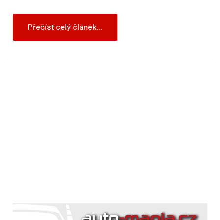
Přečíst celý článek...
Když
se