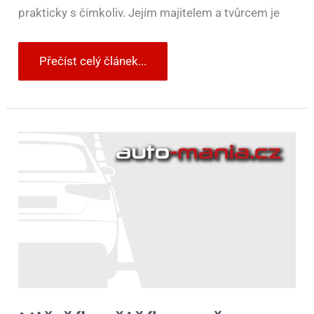
prakticky s čímkoliv. Jejím majitelem a tvůrcem je
Přečíst celý článek...
Nič
šílenějšího
než
falešnou
policejní
kontrolu
Freda
Flinstona
asi
neuvidíte