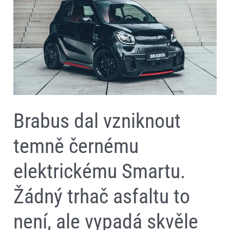
temně
černému
elektrickému
Smartu.
Žádný
trhač
asfaltu
to
není,
ale
vypadá
skvěle
Brabus dal vzniknout
temně černému
elektrickému Smartu.
Žádný trhač asfaltu to
není, ale vypadá skvěle