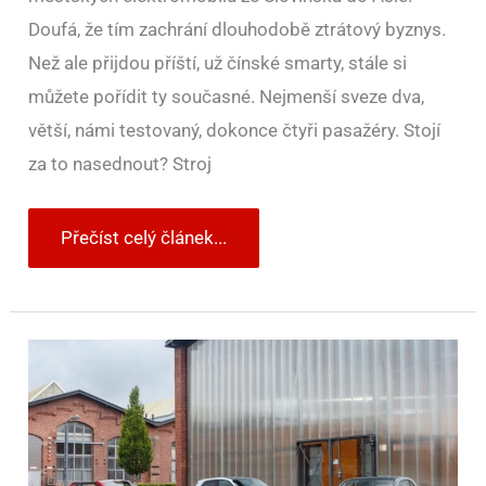
Doufá, že tím zachrání dlouhodobě ztrátový byznys.
Než ale přijdou příští, už čínské smarty, stále si
můžete pořídit ty současné. Nejmenší sveze dva,
větší, námi testovaný, dokonce čtyři pasažéry. Stojí
za to nasednout? Stroj
Přečíst celý článek...
Smart
už
jen
na
baterky.
Začíná
nová
éra