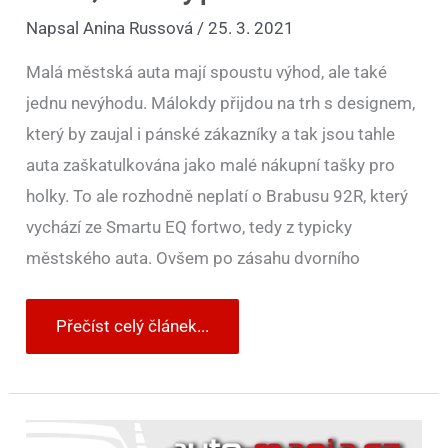
Napsal
Anina Russová
/
25. 3. 2021
Malá městská auta mají spoustu výhod, ale také
jednu nevýhodu. Málokdy přijdou na trh s designem,
který by zaujal i pánské zákazníky a tak jsou tahle
auta zaškatulkována jako malé nákupní tašky pro
holky. To ale rozhodně neplatí o Brabusu 92R, který
vychází ze Smartu EQ fortwo, tedy z typicky
městského auta. Ovšem po zásahu dvorního
Přečíst celý článek...
Test
elektromobilu