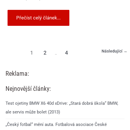
Přečíst celý článek...
Následující
→
1
2
4
…
Reklama:
Nejnovější články:
Test ojetiny BMW X6 40d xDrive: „Stará dobrá škola“ BMW,
ale servis může bolet (2013)
„Český fotbal“ mění auta. Fotbalová asociace České