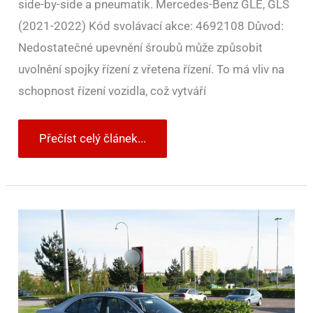
side-by-side a pneumatik. Mercedes-Benz GLE, GLS
(2021-2022) Kód svolávací akce: 4692108 Důvod:
Nedostatečné upevnění šroubů může způsobit
uvolnění spojky řízení z vřetena řízení. To má vliv na
schopnost řízení vozidla, což vytváří
Přečíst celý článek...
Němci
vybrali
nejlepší
ojetiny
do
120
tisíc
korun.
Myslí