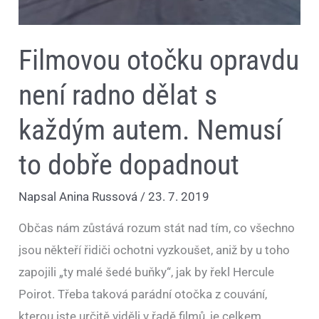
dobře
dopadnout
Filmovou otočku opravdu
není radno dělat s
každým autem. Nemusí
to dobře dopadnout
Napsal
Anina Russová
/
23. 7. 2019
Občas nám zůstává rozum stát nad tím, co všechno
jsou někteří řidiči ochotni vyzkoušet, aniž by u toho
zapojili „ty malé šedé buňky“, jak by řekl Hercule
Poirot. Třeba taková parádní otočka z couvání,
kterou jste určitě viděli v řadě filmů, je celkem