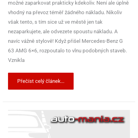
možné zaparkovat prakticky kdekoliv. Není ale úplně
vhodný na převoz téměř žádného nákladu. Nikoliv
však tento, s tím sice už ve městě jen tak
nezaparkujete, ale odvezete spoustu nákladu. A
navíc vážně stylově! Když přišel Mercedes-Benz G
63 AMG 6×6, rozpoutalo to vlnu podobných staveb.
Vznikla
Přečíst celý článek...
Video
ukáže,
že
Smart
ForTwo