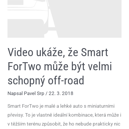
může
být
velmi
schopný
off-
road
Video ukáže, že Smart
ForTwo může být velmi
schopný off-road
Napsal
Pavel Srp
/
22. 3. 2018
Smart ForTwo je malé a lehké auto s miniaturními
převisy. To je vlastně ideální kombinace, která může i
v těžším terénu způsobit, že ho nebude prakticky nic