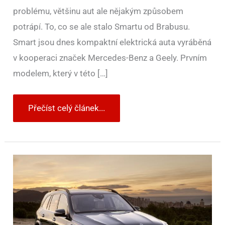
problému, většinu aut ale nějakým způsobem
potrápí. To, co se ale stalo Smartu od Brabusu.
Smart jsou dnes kompaktní elektrická auta vyráběná
v kooperaci značek Mercedes-Benz a Geely. Prvním
modelem, který v této […]
Přečíst celý článek...
Svolávací
akce
za
4.
týden
2023:
Auta,
side-