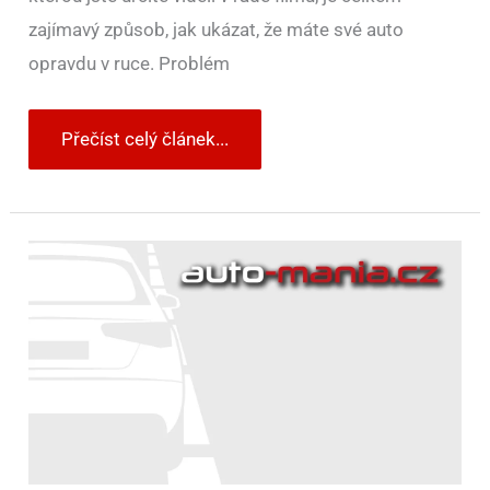
zajímavý způsob, jak ukázat, že máte své auto
opravdu v ruce. Problém
Přečíst celý článek...
Co
se
stane,
když
do
Smartu
vměstnáte
proudový
motor?
Nastane
peklo!