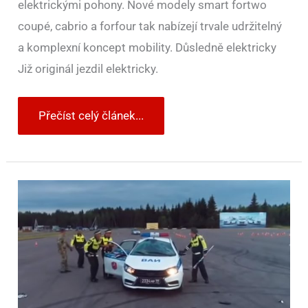
elektrickými pohony. Nové modely smart fortwo
coupé, cabrio a forfour tak nabízejí trvale udržitelný
a komplexní koncept mobility. Důsledně elektricky
Již originál jezdil elektricky.
Přečíst celý článek...
Filmovou
otočku
opravdu
není
radno
dělat
s
každým
autem.
Nemusí
to