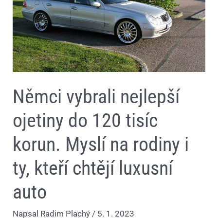
na
rodiny
i
ty,
kteří
chtějí
luxusní
auto
Němci vybrali nejlepší
ojetiny do 120 tisíc
korun. Myslí na rodiny i
ty, kteří chtějí luxusní
auto
Napsal
Radim Plachý
/
5. 1. 2023