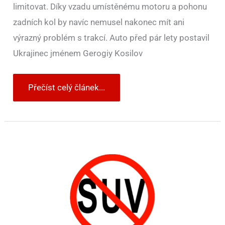
limitovat. Díky vzadu umístěnému motoru a pohonu
zadních kol by navíc nemusel nakonec mít ani
výrazný problém s trakcí. Auto před pár lety postavil
Ukrajinec jménem Gerogiy Kosilov
Přečíst celý článek...
7
značek,
které
(možna
zatím)
ještě
nemají
SUV