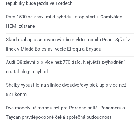
republiky bude jezdit ve Fordech
Ram 1500 se zbaví mild-hybridu i stop-startu. Osmiválec
HEMI zůstane
Škoda zahájila sériovou výrobu elektromobilu Peaq. Sjíždí z
linek v Mladé Boleslavi vedle Elroqu a Enyaqu
Audi Q8 zlevnilo o více než 770 tisíc. Největší zvýhodnění
dostal plug-in hybrid
Shelby vypustilo na silnice dvoudveřový pick-up s více než
821 koňmi
Dva modely už mohou být pro Porsche příliš. Panameru a
Taycan pravděpodobně čeká společná budoucnost