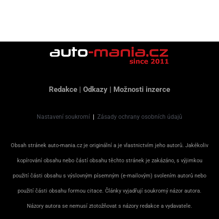
Redakce
|
Odkazy
|
Možnosti inzerce
Nastavení soukromí
|
Zásady ochrany osobních údajů
Obsah stránek auto-mania.cz je originální a je vlastnictvím jeho autorů. Jakékoliv
kopírování obsahu nebo částí obsahu těchto stránek je zakázáno, s výjimkou
použití části obsahu s výslovným písemným (e-mailovým) svolením autorů nebo
použití části obsahu formou citace. Články vyjadřují soukromý názor autora.
Názory autora se nemusí ztotožňovat s názory redakce a vydavatele.