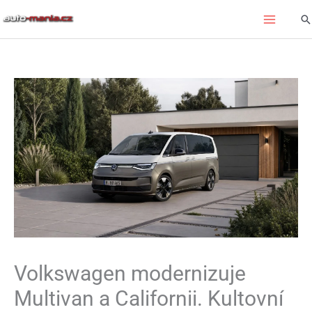
Přeskočit
Hl
na
obsah
Volkswagen modernizuje
Multivan a Californii. Kultovní