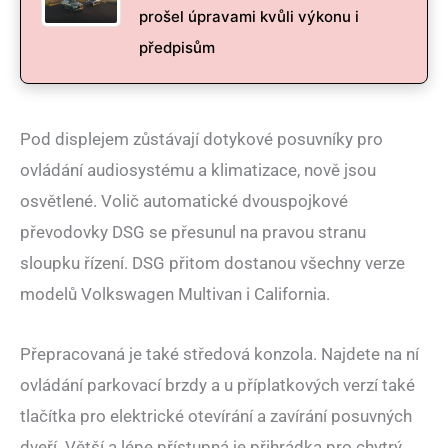
prošel úpravami kvůli výkonu i
předpisům
Pod displejem zůstávají dotykové posuvníky pro
ovládání audiosystému a klimatizace, nově jsou
osvětlené. Volič automatické dvouspojkové
převodovky DSG se přesunul na pravou stranu
sloupku řízení. DSG přitom dostanou všechny verze
modelů Volkswagen Multivan i California.
Přepracovaná je také středová konzola. Najdete na ní
ovládání parkovací brzdy a u příplatkových verzí také
tlačítka pro elektrické otevírání a zavírání posuvných
dveří. Větší a lépe přístupná je přihrádka pro chytrý