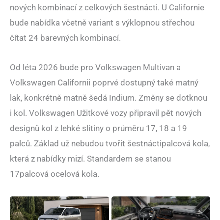
nových kombinací z celkových šestnácti. U Californie
bude nabídka včetně variant s výklopnou střechou
čítat 24 barevných kombinací.
Od léta 2026 bude pro Volkswagen Multivan a
Volkswagen Californii poprvé dostupný také matný
lak, konkrétně matně šedá Indium. Změny se dotknou
i kol. Volkswagen Užitkové vozy připravil pět nových
designů kol z lehké slitiny o průměru 17, 18 a 19
palců. Základ už nebudou tvořit šestnáctipalcová kola,
která z nabídky mizí. Standardem se stanou
17palcová ocelová kola.