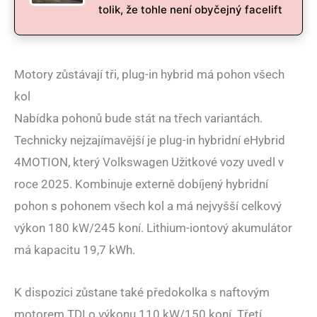
tolik, že tohle není obyčejný facelift
Motory zůstávají tři, plug-in hybrid má pohon všech
kol
Nabídka pohonů bude stát na třech variantách.
Technicky nejzajímavější je plug-in hybridní eHybrid
4MOTION, který Volkswagen Užitkové vozy uvedl v
roce 2025. Kombinuje externě dobíjený hybridní
pohon s pohonem všech kol a má nejvyšší celkový
výkon 180 kW/245 koní. Lithium-iontový akumulátor
má kapacitu 19,7 kWh.
K dispozici zůstane také předokolka s naftovým
motorem TDI o výkonu 110 kW/150 koní. Třetí