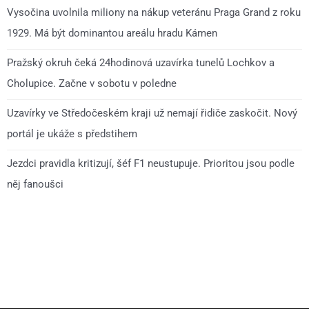
Vysočina uvolnila miliony na nákup veteránu Praga Grand z roku
1929. Má být dominantou areálu hradu Kámen
Pražský okruh čeká 24hodinová uzavírka tunelů Lochkov a
Cholupice. Začne v sobotu v poledne
Uzavírky ve Středočeském kraji už nemají řidiče zaskočit. Nový
portál je ukáže s předstihem
Jezdci pravidla kritizují, šéf F1 neustupuje. Prioritou jsou podle
něj fanoušci