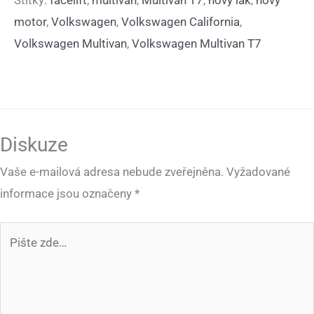
Štítky:
facelift
,
multivan
,
Multivan T7
,
nový lak
,
nový
motor
,
Volkswagen
,
Volkswagen California
,
Volkswagen Multivan
,
Volkswagen Multivan T7
Diskuze
Vaše e-mailová adresa nebude zveřejněna.
Vyžadované
informace jsou označeny
*
Pište
zde…