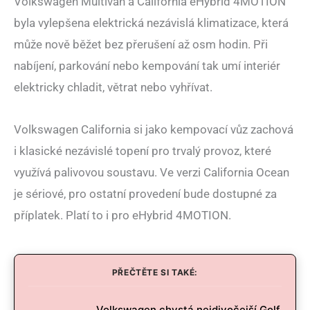
Volkswagen Multivan a California eHybrid 4MOTION
byla vylepšena elektrická nezávislá klimatizace, která
může nově běžet bez přerušení až osm hodin. Při
nabíjení, parkování nebo kempování tak umí interiér
elektricky chladit, větrat nebo vyhřívat.
Volkswagen California si jako kempovací vůz zachová
i klasické nezávislé topení pro trvalý provoz, které
využívá palivovou soustavu. Ve verzi California Ocean
je sériové, pro ostatní provedení bude dostupné za
příplatek. Platí to i pro eHybrid 4MOTION.
PŘEČTĚTE SI TAKÉ:
Volkswagen chystá nejdivočejší Golf