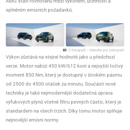
AMG staví rovnováhu mezi výkonem, účinností a
splněním emisních požadavků.
2 fotografií – klikněte pro zobrazení
Výkon zůstává na stejné hodnotě jako u předchozí
verze. Motor nabízí 450 kW/612 koní a nejvyšší točivý
moment 850 Nm, který je dostupný v širokém pásmu
od 2500 do 4500 otáček za minutu. Součástí nové
techniky je také nejmodernější dodatečná úprava
výfukových plynů včetně filtru pevných částic, který je
standardem na všech trzích. Díky tomu motor splňuje
nejnovější emisní normy.