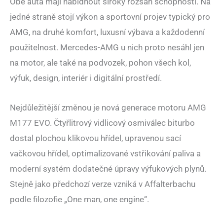
Obě auta mají nabídnout široký rozsah schopností. Na
jedné straně stojí výkon a sportovní projev typický pro
AMG, na druhé komfort, luxusní výbava a každodenní
použitelnost. Mercedes-AMG u nich proto nesáhl jen
na motor, ale také na podvozek, pohon všech kol,
výfuk, design, interiér i digitální prostředí.
Nejdůležitější změnou je nová generace motoru AMG
M177 EVO. Čtyřlitrový vidlicový osmiválec biturbo
dostal plochou klikovou hřídel, upravenou sací
vačkovou hřídel, optimalizované vstřikování paliva a
moderní systém dodatečné úpravy výfukových plynů.
Stejně jako předchozí verze vzniká v Affalterbachu
podle filozofie „One man, one engine“.