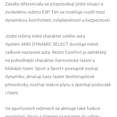
Zásahy diferenciálu se přizpůsobují jízdní situaci a
zvolenému režimu ESP. Tím se rozšiřuje rozdíl mezi
dynamikou, komfortem, ovladatelností a bezpečností.
Jízdní režimy mění charakter celého auta
Systém AMG DYNAMIC SELECT dovoluje měnit
celkové nastavení auta. Režim Comfort je zaměřený
na pohodlnější charakter, harmonické řazení a
klidnější řízení. Sport a Sport+ postupně zvyšují
dynamiku, zkracují časy řazení devítistupňové
převodovky, zostřují reakce plynu a zpevňují podvozek
i řízení.
Ve sportovních režimech se aktivuje také funkce
meziplynů. Spolu s řízeným práskáním do výfuku