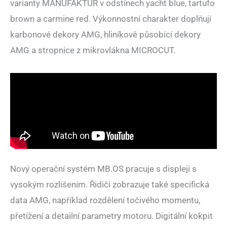
varianty MANUFAKTUR v odstínech yacht blue, tartufo
brown a carmine red. Výkonnostní charakter doplňují
karbonové dekory AMG, hliníkově působící dekory
AMG a stropnice z mikrovlákna MICROCUT.
Nový operační systém MB.OS pracuje s displeji s
vysokým rozlišením. Řidiči zobrazuje také specifická
data AMG, například rozdělení točivého momentu,
přetížení a detailní parametry motoru. Digitální kokpit