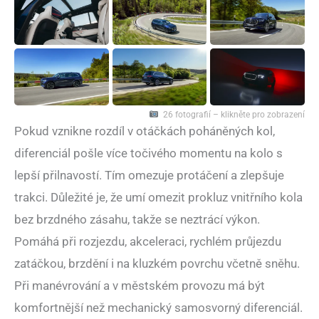
26 fotografií – klikněte pro zobrazení
Pokud vznikne rozdíl v otáčkách poháněných kol,
diferenciál pošle více točivého momentu na kolo s
lepší přilnavostí. Tím omezuje protáčení a zlepšuje
trakci. Důležité je, že umí omezit prokluz vnitřního kola
bez brzdného zásahu, takže se neztrácí výkon.
Pomáhá při rozjezdu, akceleraci, rychlém průjezdu
zatáčkou, brzdění i na kluzkém povrchu včetně sněhu.
Při manévrování a v městském provozu má být
komfortnější než mechanický samosvorný diferenciál.