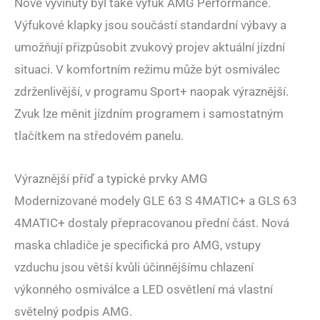
Nově vyvinutý byl také výfuk AMG Performance.
Výfukové klapky jsou součástí standardní výbavy a
umožňují přizpůsobit zvukový projev aktuální jízdní
situaci. V komfortním režimu může být osmiválec
zdrženlivější, v programu Sport+ naopak výraznější.
Zvuk lze měnit jízdním programem i samostatným
tlačítkem na středovém panelu.
Výraznější příď a typické prvky AMG
Modernizované modely GLE 63 S 4MATIC+ a GLS 63
4MATIC+ dostaly přepracovanou přední část. Nová
maska chladiče je specifická pro AMG, vstupy
vzduchu jsou větší kvůli účinnějšímu chlazení
výkonného osmiválce a LED osvětlení má vlastní
světelný podpis AMG.