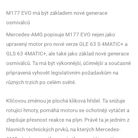
M177 EVO má být základem nové generace
osmiválců
Mercedes-AMG popisuje M177 EVO nejen jako
upravený motor pro nové verze GLE 63 S 4MATIC+ a
GLS 63 4MATIC+, ale také jako základ nové generace
osmiválců. Ta má být výkonnější, účinnější a současně
připravená vyhovět legislativním požadavkům na
různých trzích po celém světě.
Klíčovou změnou je plochá kliková hřídel. Ta snižuje
rotující hmoty, pomáhá motoru se ochotněji vytáčet a
zlepšuje přesnost reakce na plyn. Právě ta je jedním z
hlavních technických prvků, na kterých Mercedes-