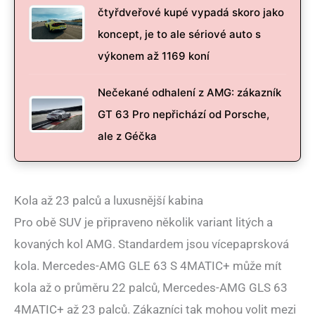
čtyřdveřové kupé vypadá skoro jako
koncept, je to ale sériové auto s
výkonem až 1169 koní
Nečekané odhalení z AMG: zákazník
GT 63 Pro nepřichází od Porsche,
ale z Géčka
Kola až 23 palců a luxusnější kabina
Pro obě SUV je připraveno několik variant litých a
kovaných kol AMG. Standardem jsou vícepaprsková
kola. Mercedes-AMG GLE 63 S 4MATIC+ může mít
kola až o průměru 22 palců, Mercedes-AMG GLS 63
4MATIC+ až 23 palců. Zákazníci tak mohou volit mezi