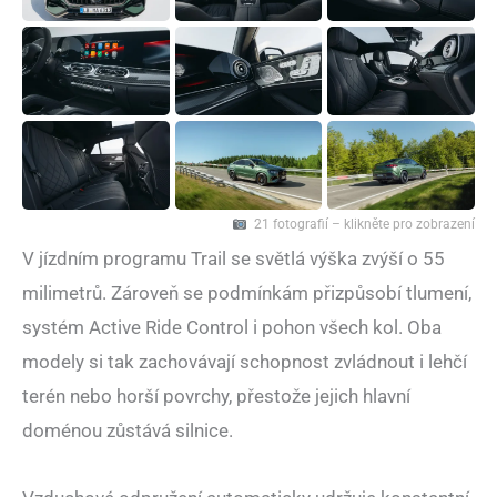
21 fotografií – klikněte pro zobrazení
V jízdním programu Trail se světlá výška zvýší o 55
milimetrů. Zároveň se podmínkám přizpůsobí tlumení,
systém Active Ride Control i pohon všech kol. Oba
modely si tak zachovávají schopnost zvládnout i lehčí
terén nebo horší povrchy, přestože jejich hlavní
doménou zůstává silnice.