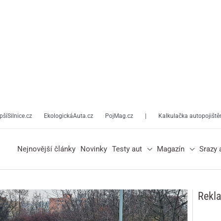
pšíSilnice.cz
EkologickáAuta.cz
PojMag.cz
|
Kalkulačka autopojiště
Nejnovější články
Novinky
Testy aut
Magazín
Srazy 
Rekl