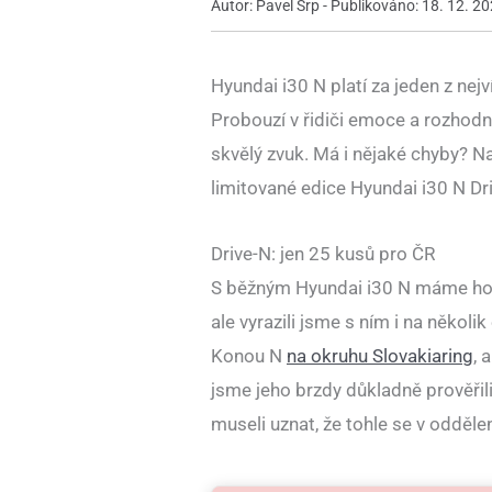
Autor: Pavel Srp - Publikováno: 18. 12. 20
Hyundai i30 N platí za jeden z ne
Probouzí v řidiči emoce a rozhodně
skvělý zvuk. Má i nějaké chyby? Na
limitované edice Hyundai i30 N Dr
Drive-N: jen 25 kusů pro ČR
S běžným Hyundai i30 N máme hodn
ale vyrazili jsme s ním i na někol
Konou N
na okruhu Slovakiaring
, 
jsme jeho brzdy důkladně prověřil
museli uznat, že tohle se v odděl