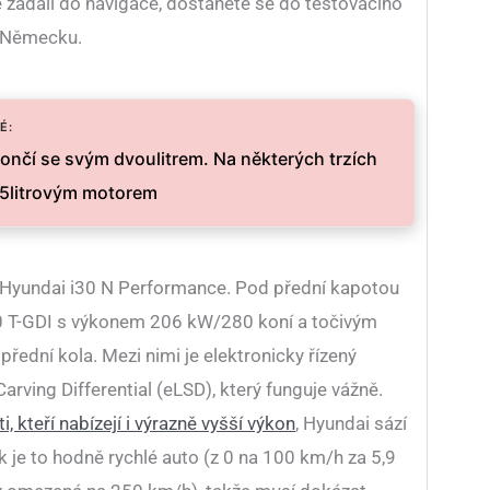
 zadali do navigace, dostanete se do testovacího
v Německu.
É:
ončí se svým dvoulitrem. Na některých trzích
,5litrovým motorem
o Hyundai i30 N Performance. Pod přední kapotou
,0 T-GDI s výkonem 206 kW/280 koní a točivým
ední kola. Mezi nimi je elektronicky řízený
rving Differential (eLSD), který funguje vážně.
i, kteří nabízejí i výrazně vyšší výkon
, Hyundai sází
k je to hodně rychlé auto (z 0 na 100 km/h za 5,9