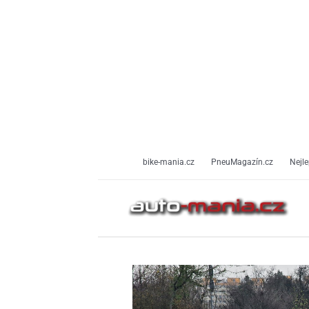
Přeskočit
na
obsah
bike-mania.cz
PneuMagazín.cz
Nejle