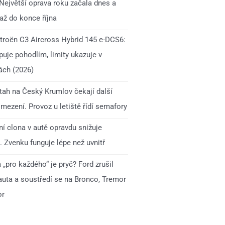
 Největší oprava roku začala dnes a
až do konce října
itroën C3 Aircross Hybrid 145 e-DCS6:
uje pohodlím, limity ukazuje v
ách (2026)
 tah na Český Krumlov čekají další
mezení. Provoz u letiště řídí semafory
í clona v autě opravdu snižuje
. Zvenku funguje lépe než uvnitř
„pro každého“ je pryč? Ford zrušil
auta a soustředí se na Bronco, Tremor
or