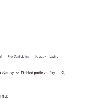
ní
Prověření ojetiny
Operativní leasing
Hledat
a výstavy
Přehled podle značky
ama: