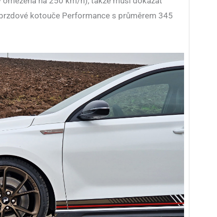
y omezená na 250 km/h), takže musí dokázat
jí brzdové kotouče Performance s průměrem 345