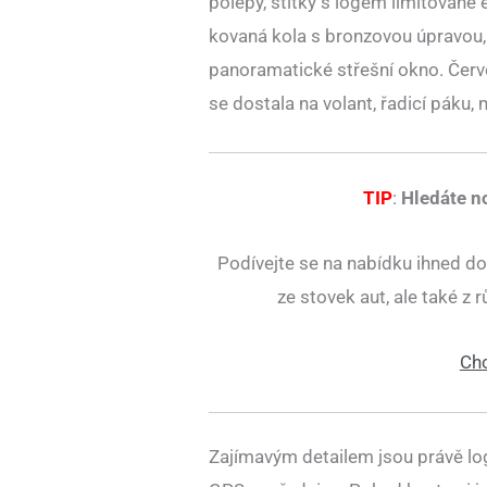
polepy, štítky s logem limitované
kovaná kola s bronzovou úpravou,
panoramatické střešní okno. Červe
se dostala na volant, řadicí páku, 
TIP
:
Hledáte n
Podívejte se na nabídku ihned do
ze stovek aut, ale také z
Chc
Zajímavým detailem jsou právě log