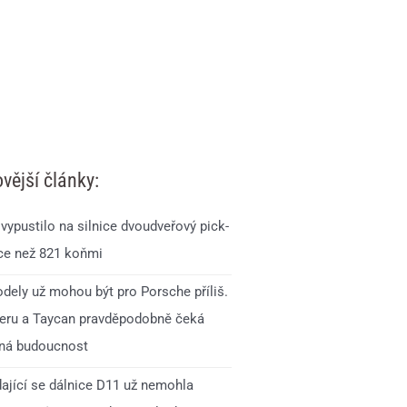
vější články:
vypustilo na silnice dvoudveřový pick-
íce než 821 koňmi
dely už mohou být pro Porsche příliš.
ru a Taycan pravděpodobně čeká
ná budoucnost
ající se dálnice D11 už nemohla