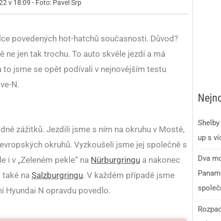
22 v 18:09 - Foto: Pavel Srp
jvíce povedených hot-hatchů současnosti. Důvod?
 ne jen tak trochu. To auto skvěle jezdí a má
 to jsme se opět podívali v nejnovějším testu
ive-N.
Nejno
Shelby 
ě zážitků. Jezdili jsme s ním na okruhu v Mostě,
up s v
ik evropských okruhů. Vyzkoušeli jsme jej společně s
Dva mo
ale i v „Zeleném pekle“ na
Nürburgringu
a nakonec
Paname
i také na
Salzburgringu
. V každém případě jsme
společ
ení Hyundai N opravdu povedlo.
Rozpad