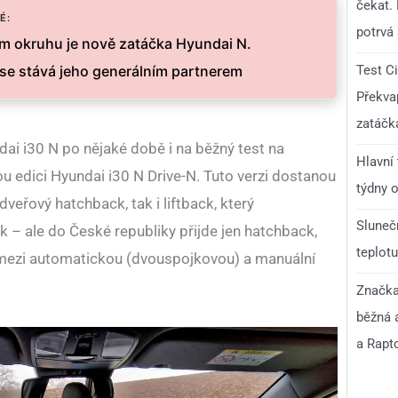
čekat.
É:
potrvá 
 okruhu je nově zatáčka Hyundai N.
Test C
se stává jeho generálním partnerem
Překvap
zatáčk
ai i30 N po nějaké době i na běžný test na
Hlavní
nou edici Hyundai i30 N Drive-N. Tuto verzi dostanou
týdny o
dveřový hatchback, tak i liftback, který
Slunečn
 – ale do České republiky přijde jen hatchback,
teplotu
 mezi automatickou (dvouspojkovou) a manuální
Značka 
běžná 
a Rapt