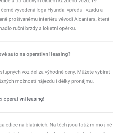
 edice a pořadovým číslem každého vozu, 19″
 černě vyvedená loga Hyundai vpředu i vzadu a
ně prošívanému interiéru vévodí Alcantara, která
madlo ruční brzdy a loketní opěrku.
ové auto na operativní leasing?
stupných vozidel za výhodné ceny. Můžete vybírat
 různých možností nájezdu i délky pronájmu.
i operativní leasing!
a edice na blatnících. Na těch jsou totiž mimo jiné