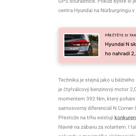
GPS souřadnice. Pokud byste si je
centra Hyundai na Nürburgringu 
PŘEČTĚTE SI TAK
Hyundai N sk
ho nahradí 2
Technika je stejná jako u běžnéh
je čtyřválcový benzinový motor 2
momentem 392 Nm, který pohání př
samosvorný diferenciál N Corner Ca
Přestože na trhu existují
konkurent
hlavně na zábavu za volantem. I ta