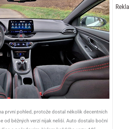
Rekl
na první pohled, protože dostal několik decentních
e od běžných verzí nijak neliší. Auto dostalo boční