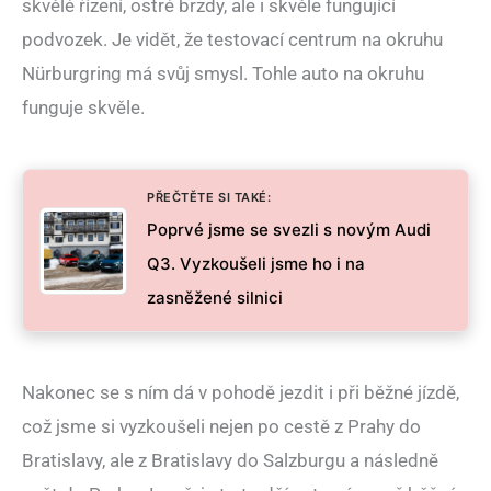
skvělé řízení, ostré brzdy, ale i skvěle fungující
podvozek. Je vidět, že testovací centrum na okruhu
Nürburgring má svůj smysl. Tohle auto na okruhu
funguje skvěle.
PŘEČTĚTE SI TAKÉ:
Poprvé jsme se svezli s novým Audi
Q3. Vyzkoušeli jsme ho i na
zasněžené silnici
Nakonec se s ním dá v pohodě jezdit i při běžné jízdě,
což jsme si vyzkoušeli nejen po cestě z Prahy do
Bratislavy, ale z Bratislavy do Salzburgu a následně