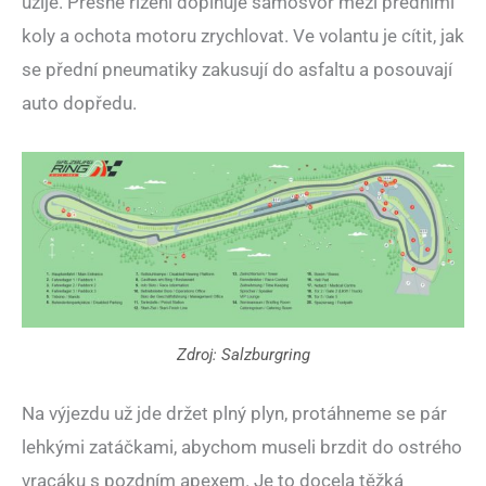
užije. Přesné řízení doplňuje samosvor mezi předními
koly a ochota motoru zrychlovat. Ve volantu je cítit, jak
se přední pneumatiky zakusují do asfaltu a posouvají
auto dopředu.
Zdroj: Salzburgring
Na výjezdu už jde držet plný plyn, protáhneme se pár
lehkými zatáčkami, abychom museli brzdit do ostrého
vracáku s pozdním apexem. Je to docela těžká