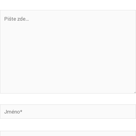
Pište
zde…
Jméno*
E-