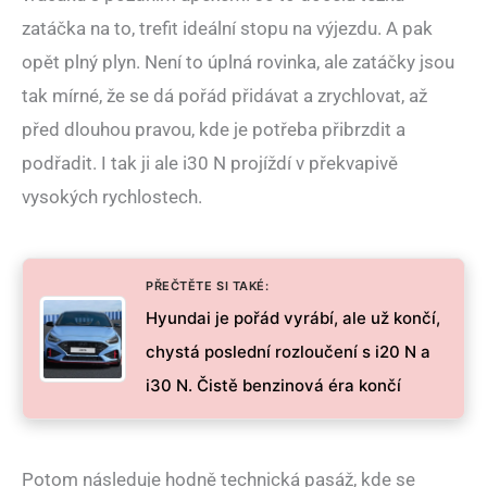
zatáčka na to, trefit ideální stopu na výjezdu. A pak
opět plný plyn. Není to úplná rovinka, ale zatáčky jsou
tak mírné, že se dá pořád přidávat a zrychlovat, až
před dlouhou pravou, kde je potřeba přibrzdit a
podřadit. I tak ji ale i30 N projíždí v překvapivě
vysokých rychlostech.
PŘEČTĚTE SI TAKÉ:
Hyundai je pořád vyrábí, ale už končí,
chystá poslední rozloučení s i20 N a
i30 N. Čistě benzinová éra končí
Potom následuje hodně technická pasáž, kde se