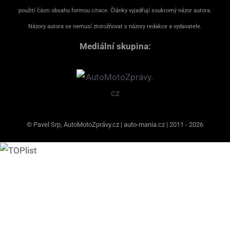
použití části obsahu formou citace. Články vyjadřují soukromý názor autora.
Názory autora se nemusí ztotožňovat s názory redakce a vydavatele.
Mediální skupina:
© Pavel Srp, AutoMotoZprávy.cz | auto-mania.cz | 2011 - 2026