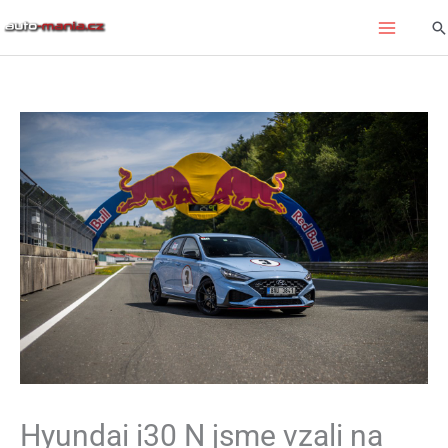
Přeskočit
Hl
na
obsah
Hyundai i30 N jsme vzali na