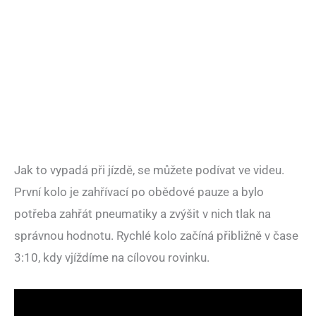
Jak to vypadá při jízdě, se můžete podívat ve videu.
První kolo je zahřívací po obědové pauze a bylo
potřeba zahřát pneumatiky a zvýšit v nich tlak na
správnou hodnotu. Rychlé kolo začíná přibližně v čase
3:10, kdy vjíždíme na cílovou rovinku.