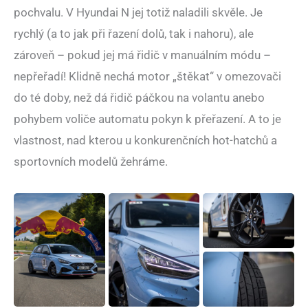
pochvalu. V Hyundai N jej totiž naladili skvěle. Je
rychlý (a to jak při řazení dolů, tak i nahoru), ale
zároveň – pokud jej má řidič v manuálním módu –
nepřeřadí! Klidně nechá motor „štěkat“ v omezovači
do té doby, než dá řidič páčkou na volantu anebo
pohybem voliče automatu pokyn k přeřazení. A to je
vlastnost, nad kterou u konkurenčních hot-hatchů a
sportovních modelů žehráme.