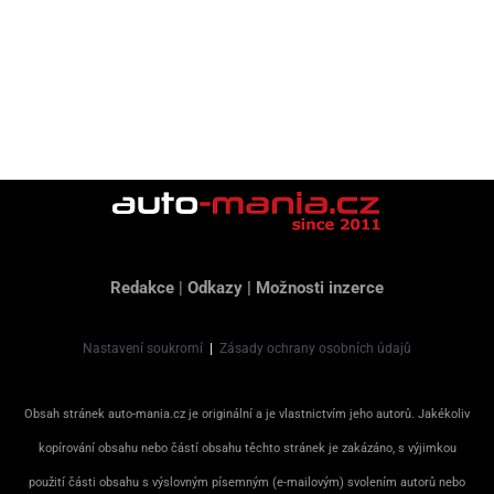
Redakce
|
Odkazy
|
Možnosti inzerce
Nastavení soukromí
|
Zásady ochrany osobních údajů
Obsah stránek auto-mania.cz je originální a je vlastnictvím jeho autorů. Jakékoliv
kopírování obsahu nebo částí obsahu těchto stránek je zakázáno, s výjimkou
použití části obsahu s výslovným písemným (e-mailovým) svolením autorů nebo