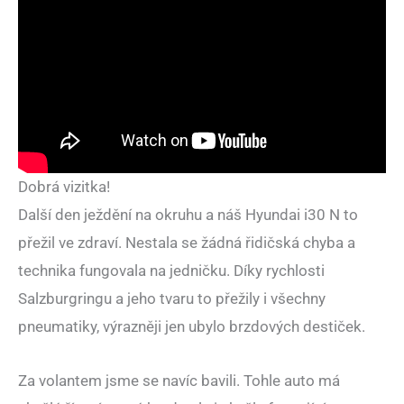
Dobrá vizitka!
Další den ježdění na okruhu a náš Hyundai i30 N to
přežil ve zdraví. Nestala se žádná řidičská chyba a
technika fungovala na jedničku. Díky rychlosti
Salzburgringu a jeho tvaru to přežily i všechny
pneumatiky, výrazněji jen ubylo brzdových destiček.
Za volantem jsme se navíc bavili. Tohle auto má