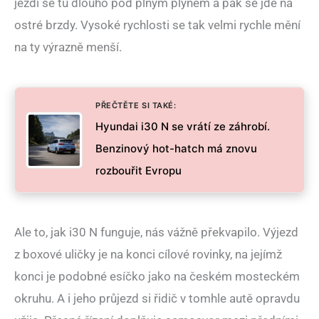
jezdí se tu dlouho pod plným plynem a pak se jde na
ostré brzdy. Vysoké rychlosti se tak velmi rychle mění
na ty výrazně menší.
PŘEČTĚTE SI TAKÉ:
Hyundai i30 N se vrátí ze záhrobí.
Benzinový hot-hatch má znovu
rozbouřit Evropu
Ale to, jak i30 N funguje, nás vážně překvapilo. Výjezd
z boxové uličky je na konci cílové rovinky, na jejímž
konci je podobné esíčko jako na českém mosteckém
okruhu. A i jeho průjezd si řidič v tomhle autě opravdu