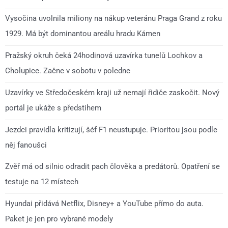
Vysočina uvolnila miliony na nákup veteránu Praga Grand z roku
1929. Má být dominantou areálu hradu Kámen
Pražský okruh čeká 24hodinová uzavírka tunelů Lochkov a
Cholupice. Začne v sobotu v poledne
Uzavírky ve Středočeském kraji už nemají řidiče zaskočit. Nový
portál je ukáže s předstihem
Jezdci pravidla kritizují, šéf F1 neustupuje. Prioritou jsou podle
něj fanoušci
Zvěř má od silnic odradit pach člověka a predátorů. Opatření se
testuje na 12 místech
Hyundai přidává Netflix, Disney+ a YouTube přímo do auta.
Paket je jen pro vybrané modely