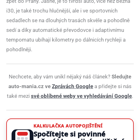
zpět do Prahy. Jasně, je to tvrdší auto, více než běžná
i30, je také trochu hlučnější, ale i ve sportovních
sedadlech se na dlouhých trasách skvěle a pohodlně
sedí a díky automatické převodovce i adaptivnímu
tempomatu ubíhají kilometry po dálnicích rychleji a
pohodlněji.
Nechcete, aby vám unikl nějaký náš článek?
Sledujte
auto-mania.cz ve
Zprávách Google
a přidejte si nás
také mezi
své oblíbené weby ve vyhledávání Google
.
KALKULAČKA AUTOPOJIŠTĚNÍ
Spočítejte si povinné