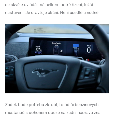
se skvěle ovládá, má celkem ostré řízení, tužší
nastavení. Je dravé, je akční. Není usedlé a nudné.
Zadek bude potřeba zkrotit, to řidiči benzinových
mustangů s pohonem pouze na zadní nápravu znají.