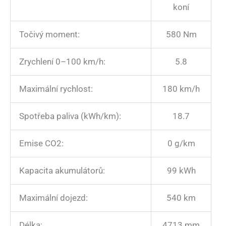
koní
Točivý moment:
580 Nm
Zrychlení 0–100 km/h:
5.8
Maximální rychlost:
180 km/h
Spotřeba paliva (kWh/km):
18.7
Emise CO2:
0 g/km
Kapacita akumulátorů:
99 kWh
Maximální dojezd:
540 km
Délka:
4713 mm