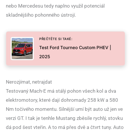
nebo Mercedesu tedy naplno využil potenciál
skladnějšího pohonného ústrojí.
PŘEČTĚTE SI TAKÉ:
Test Ford Tourneo Custom PHEV |
2025
Nerozjímat, netrajdat
Testovaný Mach-E má stálý pohon všech kol a dva
elektromotory, které dají dohromady 258 kW a 580
Nm točivého momentu. Silnější umí být auto už jen ve
verzi GT. I tak je tenhle Mustang zběsile rychlý, stovku
dá pod šest vteřin. A to má přes dvě a čtvrt tuny. Auto