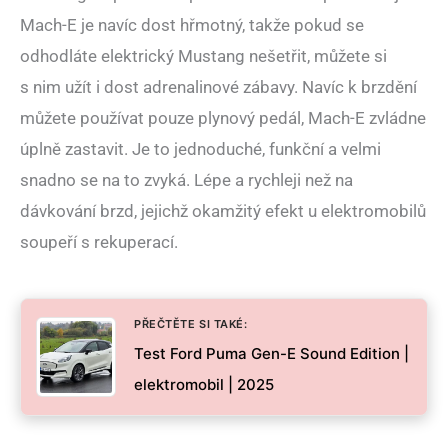
Mach-E je navíc dost hřmotný, takže pokud se
odhodláte elektrický Mustang nešetřit, můžete si
s nim užít i dost adrenalinové zábavy. Navíc k brzdění
můžete používat pouze plynový pedál, Mach-E zvládne
úplně zastavit. Je to jednoduché, funkční a velmi
snadno se na to zvyká. Lépe a rychleji než na
dávkování brzd, jejichž okamžitý efekt u elektromobilů
soupeří s rekuperací.
PŘEČTĚTE SI TAKÉ:
Test Ford Puma Gen-E Sound Edition |
elektromobil | 2025