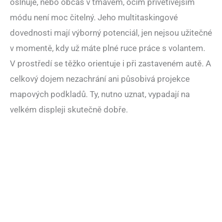
oslňuje, nebo občas v tmavém, očím přívětivějším
módu není moc čitelný. Jeho multitaskingové
dovednosti mají výborný potenciál, jen nejsou užitečné
v momentě, kdy už máte plné ruce práce s volantem.
V prostředí se těžko orientuje i při zastaveném autě. A
celkový dojem nezachrání ani působivá projekce
mapových podkladů. Ty, nutno uznat, vypadají na
velkém displeji skutečně dobře.