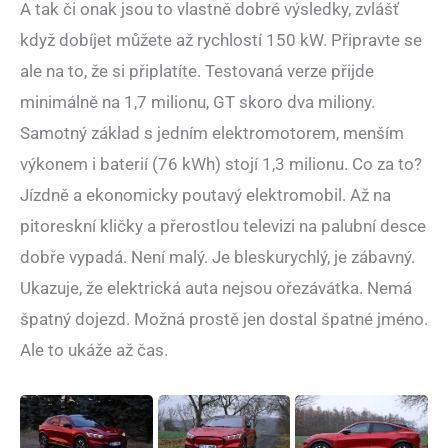
A tak či onak jsou to vlastně dobré výsledky, zvlášť
když dobíjet můžete až rychlostí 150 kW. Připravte se
ale na to, že si připlatíte. Testovaná verze přijde
minimálně na 1,7 milionu, GT skoro dva miliony.
Samotný základ s jedním elektromotorem, menším
výkonem i baterií (76 kWh) stojí 1,3 milionu. Co za to?
Jízdně a ekonomicky poutavý elektromobil. Až na
pitoreskní kličky a přerostlou televizi na palubní desce
dobře vypadá. Není malý. Je bleskurychlý, je zábavný.
Ukazuje, že elektrická auta nejsou ořezávátka. Nemá
špatný dojezd. Možná prostě jen dostal špatné jméno.
Ale to ukáže až čas.