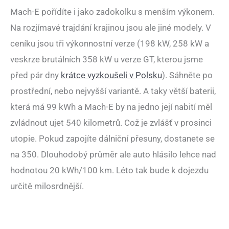
Mach-E pořídíte i jako zadokolku s menším výkonem.
Na rozjímavé trajdání krajinou jsou ale jiné modely. V
ceníku jsou tři výkonnostní verze (198 kW, 258 kW a
veskrze brutálních 358 kW u verze GT, kterou jsme
před pár dny
krátce vyzkoušeli v Polsku
). Sáhněte po
prostřední, nebo nejvyšší variantě. A taky větší baterii,
která má 99 kWh a Mach-E by na jedno její nabití měl
zvládnout ujet 540 kilometrů. Což je zvlášť v prosinci
utopie. Pokud zapojíte dálniční přesuny, dostanete se
na 350. Dlouhodobý průměr ale auto hlásilo lehce nad
hodnotou 20 kWh/100 km. Léto tak bude k dojezdu
určitě milosrdnější.