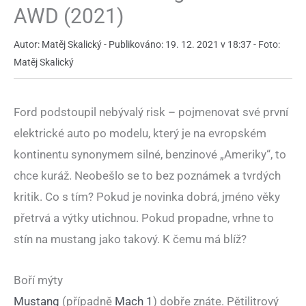
AWD (2021)
Autor: Matěj Skalický - Publikováno: 19. 12. 2021 v 18:37 - Foto:
Matěj Skalický
Ford podstoupil nebývalý risk – pojmenovat své první
elektrické auto po modelu, který je na evropském
kontinentu synonymem silné, benzinové „Ameriky“, to
chce kuráž. Neobešlo se to bez poznámek a tvrdých
kritik. Co s tím? Pokud je novinka dobrá, jméno věky
přetrvá a výtky utichnou. Pokud propadne, vrhne to
stín na mustang jako takový. K čemu má blíž?
Boří mýty
Mustang
(případně
Mach 1
) dobře znáte. Pětilitrový