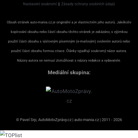
Nastavení soukromí
|
Zásady ochrany osobních údajů
Obsah stránek auto-mania.cz je originální a je vlastnictvím jeho autorů. Jakékoliv
kopírování obsahu nebo částí obsahu těchto stránek je zakázáno, s výjimkou
použití části obsahu s výslovným písemným (e-mailovým) svolením autorů nebo
použití části obsahu formou citace. Články vyjadřují soukromý názor autora.
Názory autora se nemusí ztotožňovat s názory redakce a vydavatele.
Mediální skupina:
© Pavel Srp, AutoMotoZprávy.cz | auto-mania.cz | 2011 - 2026