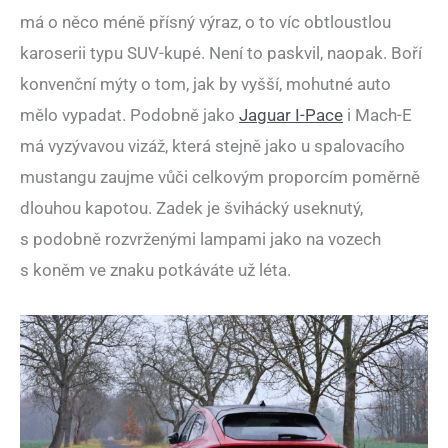
má o něco méně přísný výraz, o to víc obtloustlou
karoserii typu SUV-kupé. Není to paskvil, naopak. Boří
konvenční mýty o tom, jak by vyšší, mohutné auto
mělo vypadat. Podobně jako
Jaguar I-Pace
i Mach-E
má vyzývavou vizáž, která stejně jako u spalovacího
mustangu zaujme vůči celkovým proporcím poměrně
dlouhou kapotou. Zadek je švihácký useknutý,
s podobně rozvrženými lampami jako na vozech
s koněm ve znaku potkáváte už léta.