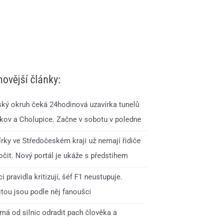
novější články:
ský okruh čeká 24hodinová uzavírka tunelů
kov a Cholupice. Začne v sobotu v poledne
írky ve Středočeském kraji už nemají řidiče
očit. Nový portál je ukáže s předstihem
i pravidla kritizují, šéf F1 neustupuje.
itou jsou podle něj fanoušci
má od silnic odradit pach člověka a