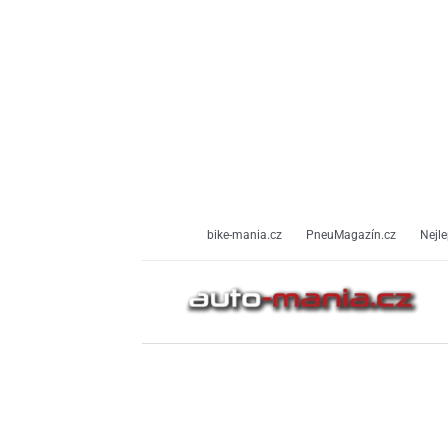
Přeskočit
na
obsah
bike-mania.cz
PneuMagazín.cz
Nejle