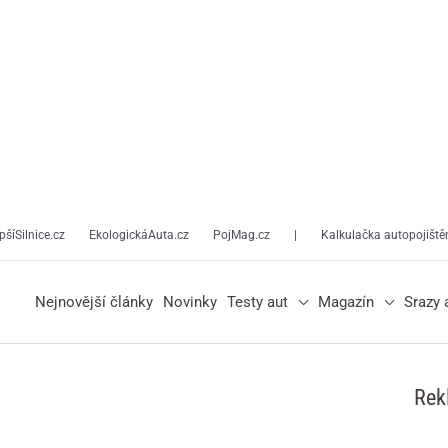
pšíSilnice.cz
EkologickáAuta.cz
PojMag.cz
|
Kalkulačka autopojiště
Nejnovější články
Novinky
Testy aut
Magazín
Srazy 
Rek