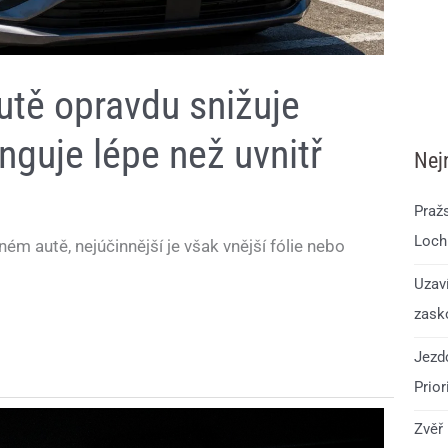
utě opravdu snižuje
nguje lépe než uvnitř
Nej
Praž
Loch
ném autě, nejúčinnější je však vnější fólie nebo
Uzav
zask
Jezdc
Prior
Zvěř 