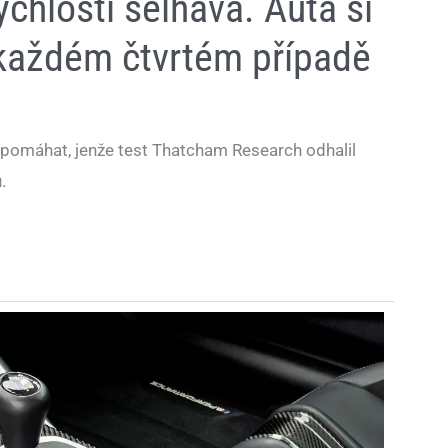
ychlosti selhává. Auta si
v každém čtvrtém případě
m pomáhat, jenže test Thatcham Research odhalil
.