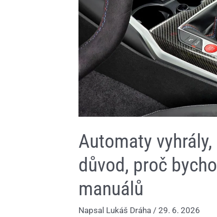
bychom
měli
litovat
konce
manuálů
Automaty vyhrály, 
důvod, proč bycho
manuálů
Napsal
Lukáš Dráha
/
29. 6. 2026