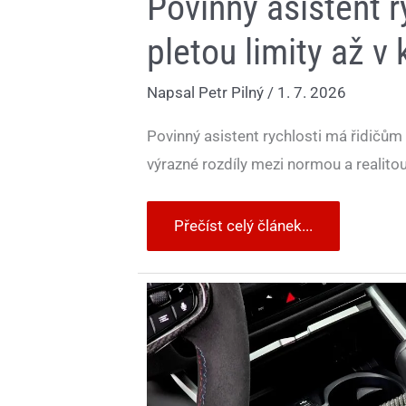
Povinný asistent r
pletou limity až 
Napsal
Petr Pilný
/
1. 7. 2026
Povinný asistent rychlosti má řidičů
výrazné rozdíly mezi normou a realitou
Přečíst celý článek...
Automaty
vyhrály,
ale
vědci
teď
našli
důvod,
proč