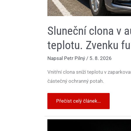
Sluneční clona v a
teplotu. Zvenku fu
Napsal
Petr Pilný
/
5. 8. 2026
Vnitřní clona sníží teplotu v zaparkova
částečný ochranný potah.
Přečíst celý článek...
Povinný
asistent