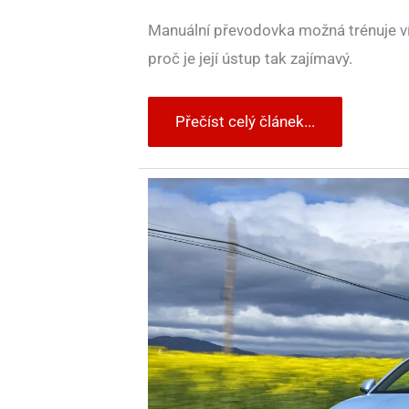
Manuální převodovka možná trénuje víc
proč je její ústup tak zajímavý.
Přečíst celý článek...
Méně
výfuků,
méně
mrtvých.
Studie
ukázala
skrytý
přínos
elektromobilů