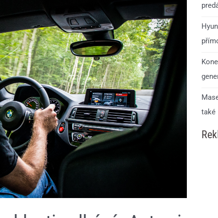
predá
Hyun
přím
Kone
gener
Mase
také
Rek