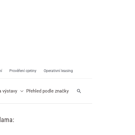
ní
Prověření ojetiny
Operativní leasing
Hledat
a výstavy
Přehled podle značky
lama: