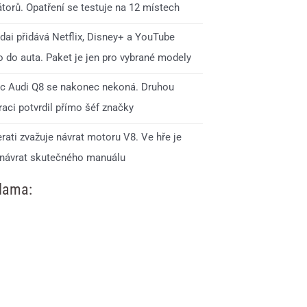
torů. Opatření se testuje na 12 místech
dai přidává Netflix, Disney+ a YouTube
o do auta. Paket je jen pro vybrané modely
c Audi Q8 se nakonec nekoná. Druhou
aci potvrdil přímo šéf značky
rati zvažuje návrat motoru V8. Ve hře je
 návrat skutečného manuálu
lama: