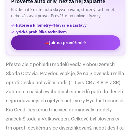
Prověřte auto dřív, než za něj zaplatíte
Každé páté ojeté auto skrývá havárii, stočený tachometr
nebo zástavní právo. Prověřte ho online i fyzicky.
Historie a kilometry
Havárie a zástavy
Fyzická prohlídka technikem
Jak na prověření
→
Přesto ale z pohledu modelů vedla v obou zemích
Škoda Octavia. Pravdou však je, že na Slovensku měla
oproti Česku poloviční podíl (10 % v ČR a 4,8 % v SR).
Zatímco u našich východních sousedů patří do deseti
nejprodávanějších ojetých aut i vozy Hyudai Tucson či
Kia Ceed, českému trhu více dominovaly modely
značek Škoda a Volkswagen. Celkově byl slovenský
trh oproti českému více diverzifikovaný, neboť desítka