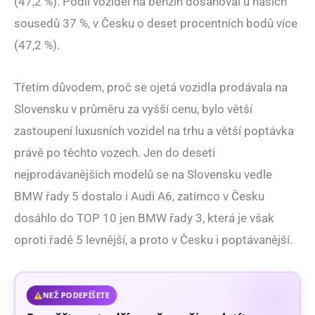
(47,2 %). Podíl vozidel na benzín dosahoval u našich
sousedů 37 %, v Česku o deset procentních bodů více
(47,2 %).
Třetím důvodem, proč se ojetá vozidla prodávala na
Slovensku v průměru za vyšší cenu, bylo větší
zastoupení luxusních vozidel na trhu a větší poptávka
právě po těchto vozech. Jen do deseti
nejprodávanějších modelů se na Slovensku vedle
BMW řady 5 dostalo i Audi A6, zatímco v Česku
dosáhlo do TOP 10 jen BMW řady 3, která je však
oproti řadě 5 levnější, a proto v Česku i poptávanější.
NEŽ PODEPÍŠETE