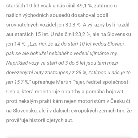
starších 10 let však u nás činil 49,1 %, zatímco u
našich východních sousedů dosahoval podíl
srovnatelných vozidel jen 30,3 %. A výrazný byl i rozdíl
aut starších 15 let. U nás činil 23,2 %, ale na Slovensku
jen 14 %.
„Lze říci, že až do stáří 10 let vedou Slováci,
pak se ale bohužel neblahého vedení ujímáme my.
Například vozy ve stáří od 3 do 5 let jsou tam mezi
dovezenými auty zastoupeny z 28 %, zatímco u nás je to
jen 15,7 %,“
upřesňuje Martin Pajer, ředitel společnosti
Cebia, která monitoruje oba trhy a pomáhá bojovat
proti nekalým praktikám nejen motoristům v Česku či
na Slovensku, ale i v dalších evropských zemích tím, že
prověřuje historii ojetých aut.