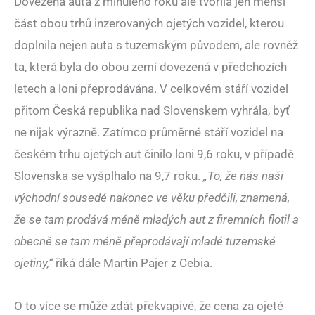
Dovezená auta z minulého roku ale tvořila jen menší
část obou trhů inzerovaných ojetých vozidel, kterou
doplnila nejen auta s tuzemským původem, ale rovněž
ta, která byla do obou zemí dovezená v předchozích
letech a loni přeprodávána. V celkovém stáří vozidel
přitom Česká republika nad Slovenskem vyhrála, byť
ne nijak výrazně. Zatímco průměrné stáří vozidel na
českém trhu ojetých aut činilo loni 9,6 roku, v případě
Slovenska se vyšplhalo na 9,7 roku.
„To, že nás naši
východní sousedé nakonec ve věku předčili, znamená,
že se tam prodává méně mladých aut z firemních flotil a
obecně se tam méně přeprodávají mladé tuzemské
ojetiny,“
říká dále Martin Pajer z Cebia.
O to více se může zdát překvapivé, že cena za ojeté