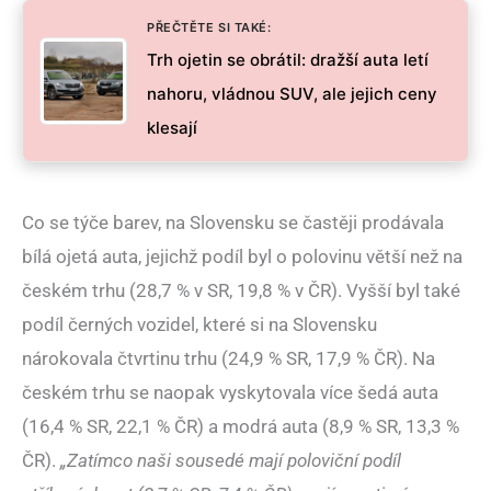
PŘEČTĚTE SI TAKÉ:
Trh ojetin se obrátil: dražší auta letí
nahoru, vládnou SUV, ale jejich ceny
klesají
Co se týče barev, na Slovensku se častěji prodávala
bílá ojetá auta, jejichž podíl byl o polovinu větší než na
českém trhu (28,7 % v SR, 19,8 % v ČR). Vyšší byl také
podíl černých vozidel, které si na Slovensku
nárokovala čtvrtinu trhu (24,9 % SR, 17,9 % ČR). Na
českém trhu se naopak vyskytovala více šedá auta
(16,4 % SR, 22,1 % ČR) a modrá auta (8,9 % SR, 13,3 %
ČR).
„Zatímco naši sousedé mají poloviční podíl