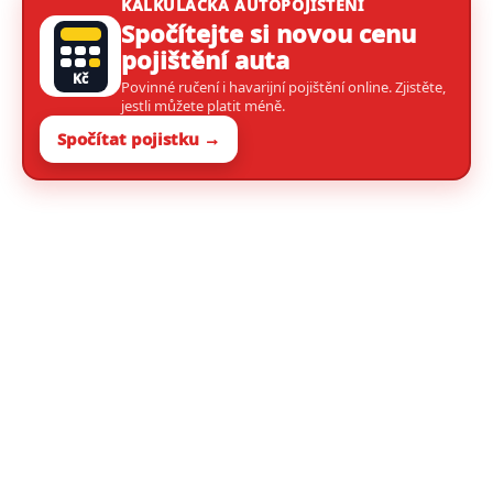
KALKULAČKA AUTOPOJIŠTĚNÍ
Spočítejte si novou cenu
pojištění auta
Kč
Povinné ručení i havarijní pojištění online. Zjistěte,
jestli můžete platit méně.
Spočítat pojistku →