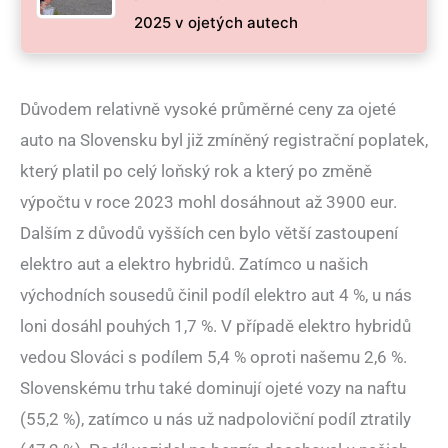
2025 v ojetých autech
Důvodem relativně vysoké průměrné ceny za ojeté
auto na Slovensku byl již zmíněný registrační poplatek,
který platil po celý loňský rok a který po změně
výpočtu v roce 2023 mohl dosáhnout až 3900 eur.
Dalším z důvodů vyšších cen bylo větší zastoupení
elektro aut a elektro hybridů. Zatímco u našich
východních sousedů činil podíl elektro aut 4 %, u nás
loni dosáhl pouhých 1,7 %. V případě elektro hybridů
vedou Slováci s podílem 5,4 % oproti našemu 2,6 %.
Slovenskému trhu také dominují ojeté vozy na naftu
(55,2 %), zatímco u nás už nadpoloviční podíl ztratily