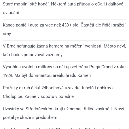
Staré mobilní sítě končí. Některá auta přijdou o eCall i dálkové
ovládání
Kanec poničil auto za více než 433 tisíc. Častěji ale řidiči srážejí
srny
V Brně nefunguje žádná kamera na měření rychlosti. Město neví,
kdo bude zpracovávat záznamy
Vysočina uvolnila miliony na nákup veteránu Praga Grand z roku
1929. Má být dominantou areálu hradu Kámen
Pražský okruh čeká 24hodinová uzavírka tunelů Lochkov a
Cholupice. Začne v sobotu v poledne
Uzavírky ve Středočeském kraji už nemají řidiče zaskočit. Nový
portál je ukáže s předstihem