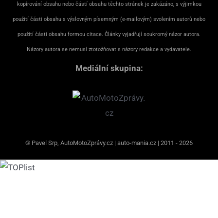
kopírování obsahu nebo částí obsahu těchto stránek je zakázáno, s výjimkou
použití části obsahu s výslovným písemným (e-mailovým) svolením autorů nebo
použití části obsahu formou citace. Články vyjadřují soukromý názor autora.
Názory autora se nemusí ztotožňovat s názory redakce a vydavatele.
Mediální skupina:
© Pavel Srp, AutoMotoZprávy.cz | auto-mania.cz | 2011 - 2026