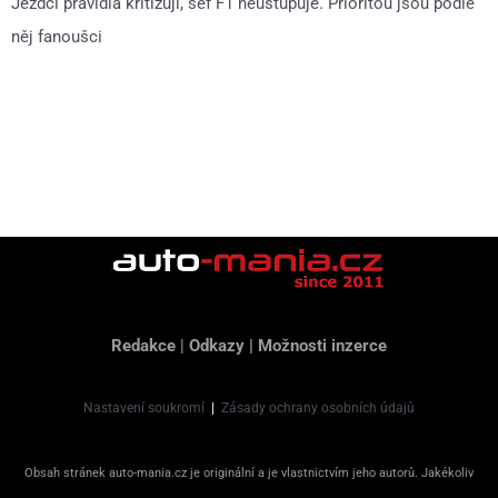
Jezdci pravidla kritizují, šéf F1 neustupuje. Prioritou jsou podle
něj fanoušci
Redakce
|
Odkazy
|
Možnosti inzerce
Nastavení soukromí
|
Zásady ochrany osobních údajů
Obsah stránek auto-mania.cz je originální a je vlastnictvím jeho autorů. Jakékoliv