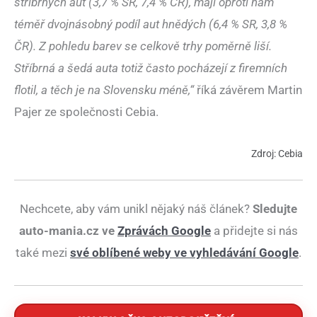
stříbrných aut (3,7 % SR, 7,4 % ČR), mají oproti nám
téměř dvojnásobný podíl aut hnědých (6,4 % SR, 3,8 %
ČR). Z pohledu barev se celkově trhy poměrně liší.
Stříbrná a šedá auta totiž často pocházejí z firemních
flotil, a těch je na Slovensku méně,“
říká závěrem Martin
Pajer ze společnosti Cebia.
Zdroj: Cebia
Nechcete, aby vám unikl nějaký náš článek?
Sledujte
auto-mania.cz ve
Zprávách Google
a přidejte si nás
také mezi
své oblíbené weby ve vyhledávání Google
.