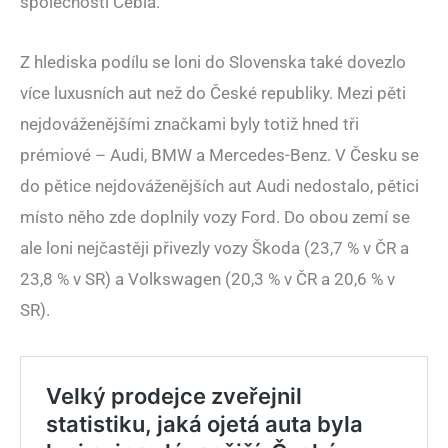
společnosti Cebia.
Z hlediska podílu se loni do Slovenska také dovezlo
více luxusních aut než do České republiky. Mezi pěti
nejdováženějšími značkami byly totiž hned tři
prémiové – Audi, BMW a Mercedes-Benz. V Česku se
do pětice nejdováženějších aut Audi nedostalo, pětici
místo něho zde doplnily vozy Ford. Do obou zemí se
ale loni nejčastěji přivezly vozy Škoda (23,7 % v ČR a
23,8 % v SR) a Volkswagen (20,3 % v ČR a 20,6 % v
SR).