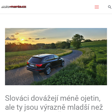
Přeskočit
Hl
na
obsah
Slováci dovážejí méně ojetin,
ale ty jsou výrazně mladší než