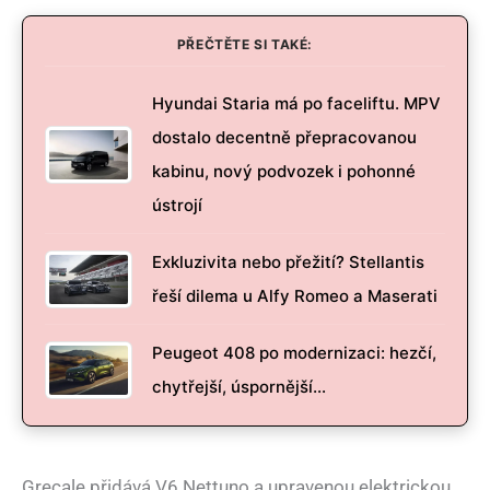
PŘEČTĚTE SI TAKÉ:
Hyundai Staria má po faceliftu. MPV
dostalo decentně přepracovanou
kabinu, nový podvozek i pohonné
ústrojí
Exkluzivita nebo přežití? Stellantis
řeší dilema u Alfy Romeo a Maserati
Peugeot 408 po modernizaci: hezčí,
chytřejší, úspornější…
Grecale přidává V6 Nettuno a upravenou elektrickou