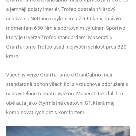
a jemněji pojatý interiér. Trofeo dostalo třílitrový
šestiválec Nettuno s výkonem až 590 koní, točivým
momentem 650 Nm a sportovním výfukem Sportivo,
který je u verze Trofeo standardem. Maserati u
GranTurismo Trofeo uvádí nejvyšší rychlost přes 320
km/h.
Všechny verze GranTurismo a GranCabrio mají
standardně pohon všech kol a vzduchové odpružení s
nastavitelnou tuhostí i výškou. Maserati tak dál drží
obě auta jako čtyřmístná cestovní GT, která mají
kombinovat rychlost s komfortem.