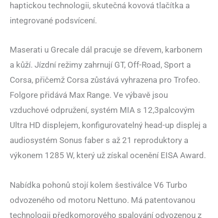
haptickou technologii, skutečná kovová tlačítka a
integrované podsvícení.
Maserati u Grecale dál pracuje se dřevem, karbonem
a kůží. Jízdní režimy zahrnují GT, Off-Road, Sport a
Corsa, přičemž Corsa zůstává vyhrazena pro Trofeo.
Folgore přidává Max Range. Ve výbavě jsou
vzduchové odpružení, systém MIA s 12,3palcovým
Ultra HD displejem, konfigurovatelný head-up displej a
audiosystém Sonus faber s až 21 reproduktory a
výkonem 1285 W, který už získal ocenění EISA Award.
Nabídka pohonů stojí kolem šestiválce V6 Turbo
odvozeného od motoru Nettuno. Má patentovanou
technologii předkomorového spalování odvozenou z