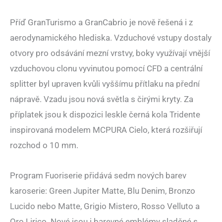
Příď GranTurismo a GranCabrio je nově řešená i z
aerodynamického hlediska. Vzduchové vstupy dostaly
otvory pro odsávání mezní vrstvy, boky využívají vnější
vzduchovou clonu vyvinutou pomocí CFD a centrální
splitter byl upraven kvůli vyššímu přítlaku na přední
nápravě. Vzadu jsou nová světla s čirými kryty. Za
příplatek jsou k dispozici leskle černá kola Tridente
inspirovaná modelem MCPURA Cielo, která rozšiřují
rozchod o 10 mm.
Program Fuoriserie přidává sedm nových barev
karoserie: Green Jupiter Matte, Blu Denim, Bronzo
Lucido nebo Matte, Grigio Mistero, Rosso Velluto a
Oro Lirico. Nové jsou i barevné emblémy sladěné s