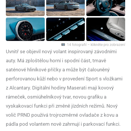
14 fotografií – klikněte pro zobrazení
Uvnitř se objevil nový volant inspirovaný závodními
auty. Má zploštělou horní i spodní část, tmavě
saténové hliníkové příčky a může být čalouněný
perforovanou kůží nebo v provedení Sport s vložkami
z Alcantary. Digitální hodiny Maserati mají kovový
rámeček, osmiúhelníkový tvar, novou grafiku a
vyskakovací funkci při změně jízdních režimů. Nový
volič PRND používá trojrozměrné ovladače z kovu a
pádla pod volantem nově zahrnují i parkovací funkci.