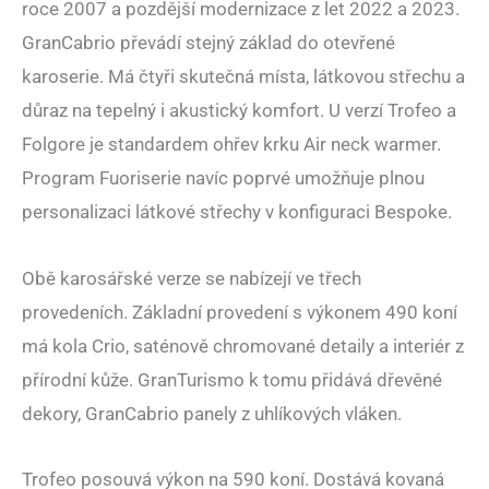
roce 2007 a pozdější modernizace z let 2022 a 2023.
GranCabrio převádí stejný základ do otevřené
karoserie. Má čtyři skutečná místa, látkovou střechu a
důraz na tepelný i akustický komfort. U verzí Trofeo a
Folgore je standardem ohřev krku Air neck warmer.
Program Fuoriserie navíc poprvé umožňuje plnou
personalizaci látkové střechy v konfiguraci Bespoke.
Obě karosářské verze se nabízejí ve třech
provedeních. Základní provedení s výkonem 490 koní
má kola Crio, saténově chromované detaily a interiér z
přírodní kůže. GranTurismo k tomu přidává dřevěné
dekory, GranCabrio panely z uhlíkových vláken.
Trofeo posouvá výkon na 590 koní. Dostává kovaná