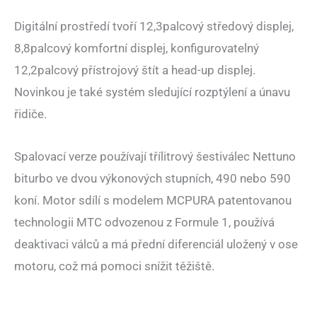
Digitální prostředí tvoří 12,3palcový středový displej,
8,8palcový komfortní displej, konfigurovatelný
12,2palcový přístrojový štít a head-up displej.
Novinkou je také systém sledující rozptýlení a únavu
řidiče.
Spalovací verze používají třílitrový šestiválec Nettuno
biturbo ve dvou výkonových stupních, 490 nebo 590
koní. Motor sdílí s modelem MCPURA patentovanou
technologii MTC odvozenou z Formule 1, používá
deaktivaci válců a má přední diferenciál uložený v ose
motoru, což má pomoci snížit těžiště.