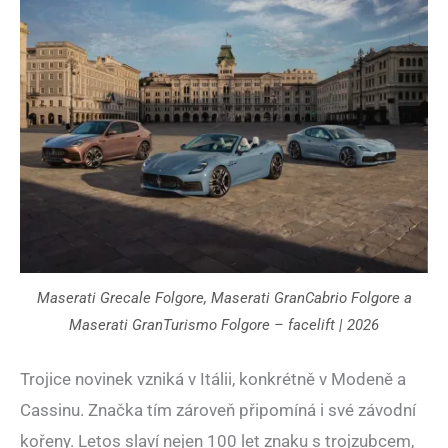
Maserati Grecale Folgore, Maserati GranCabrio Folgore a
Maserati GranTurismo Folgore – facelift | 2026
Trojice novinek vzniká v Itálii, konkrétně v Modeně a
Cassinu. Značka tím zároveň připomíná i své závodní
kořeny. Letos slaví nejen 100 let znaku s trojzubcem,