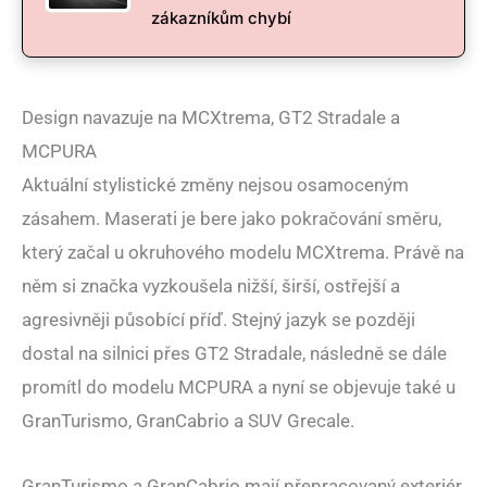
zákazníkům chybí
Design navazuje na MCXtrema, GT2 Stradale a
MCPURA
Aktuální stylistické změny nejsou osamoceným
zásahem. Maserati je bere jako pokračování směru,
který začal u okruhového modelu MCXtrema. Právě na
něm si značka vyzkoušela nižší, širší, ostřejší a
agresivněji působící příď. Stejný jazyk se později
dostal na silnici přes GT2 Stradale, následně se dále
promítl do modelu MCPURA a nyní se objevuje také u
GranTurismo, GranCabrio a SUV Grecale.
GranTurismo a GranCabrio mají přepracovaný exteriér