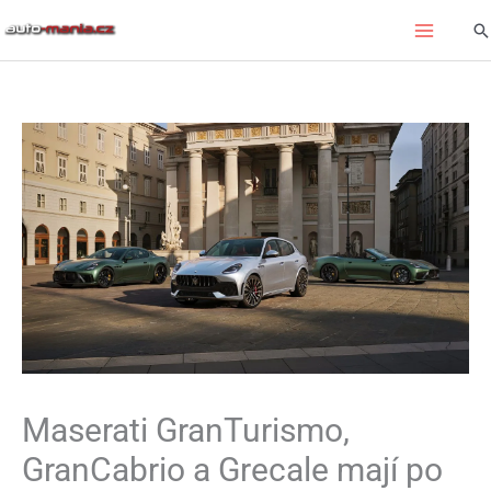
Přeskočit
Hl
na
obsah
Maserati GranTurismo,
GranCabrio a Grecale mají po