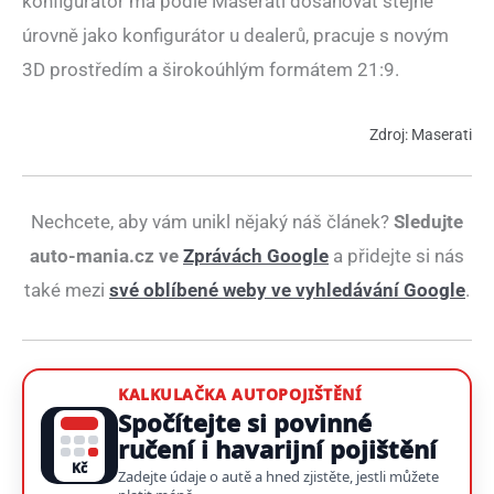
konfigurátor má podle Maserati dosahovat stejné
úrovně jako konfigurátor u dealerů, pracuje s novým
3D prostředím a širokoúhlým formátem 21:9.
Zdroj: Maserati
Nechcete, aby vám unikl nějaký náš článek?
Sledujte
auto-mania.cz ve
Zprávách Google
a přidejte si nás
také mezi
své oblíbené weby ve vyhledávání Google
.
KALKULAČKA AUTOPOJIŠTĚNÍ
Spočítejte si povinné
ručení i havarijní pojištění
Kč
Zadejte údaje o autě a hned zjistěte, jestli můžete