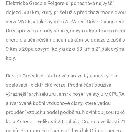
Elektrické Grecale Folgore si ponechává nejvyšší
dojezd 580 km, který přišel už s předchozí modelovou
verzí MY26, a také systém All-Wheel Drive Disconnect.
Díky úpravám aerodynamiky, novým algoritmům řízení
energie a účinnějším pneumatikám se dojezd zlepšil o
9 km s 20palcovými koly a až o 53 km s 21palcovými
koly.
Design Grecale dostal nové nárazníky a masky pro
spalovací i elektrické verze. Přední část používá
výraznější architekturu „shark-nose“ ve stylu MCPURA
a tvarované boční vzduchové clony, které vedou
proudění vzduchu podél podběhů. Novinkou jsou také
kola Asteria o velikosti 20 palců a Crono o velikosti 21
palců. Program Fuoriserie přidává lak Grigio Lamiera