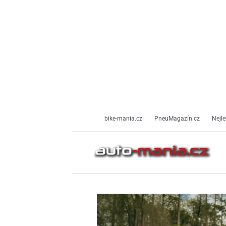
Přeskočit
na
obsah
bike-mania.cz
PneuMagazín.cz
Nejle