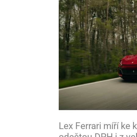
Lex Ferrari míří ke 
odečtou DPH i z ve