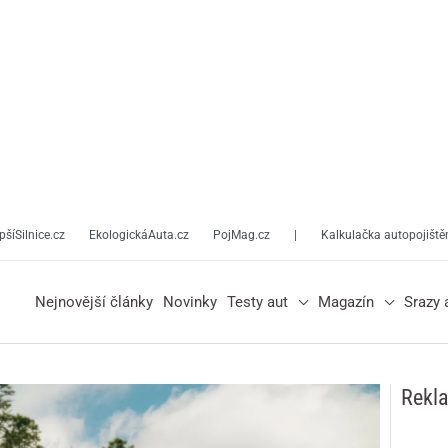
pšíSilnice.cz
EkologickáAuta.cz
PojMag.cz
|
Kalkulačka autopojiště
Nejnovější články
Novinky
Testy aut
Magazín
Srazy 
Rekl