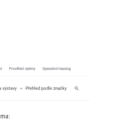
ní
Prověření ojetiny
Operativní leasing
Hledat
a výstavy
Přehled podle značky
ama: