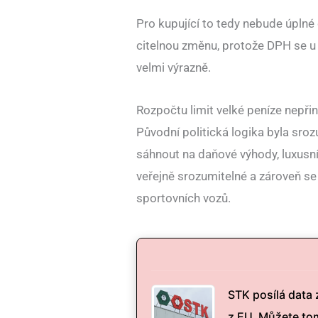
Pro kupující to tedy nebude úplné
citelnou změnu, protože DPH se u
velmi výrazně.
Rozpočtu limit velké peníze nepřin
Původní politická logika byla sroz
sáhnout na daňové výhody, luxusn
veřejně srozumitelné a zároveň se
sportovních vozů.
STK posílá data 
z EU. Můžete tom