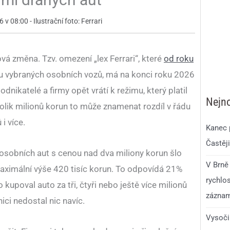
 v 08:00 - Ilustrační foto: Ferrari
vá změna. Tzv. omezení „lex Ferrari“, které
od roku
u vybraných osobních vozů, má na konci roku 2026
dnikatelé a firmy opět vrátí k režimu, který platil
Nejno
olik milionů korun to může znamenat rozdíl v řádu
i více.
Kanec p
Častěji
 osobních aut s cenou nad dva miliony korun šlo
V Brně
ximální výše 420 tisíc korun. To odpovídá 21%
rychlo
kupoval auto za tři, čtyři nebo ještě více milionů
zázna
ici nedostal nic navíc.
Vysoči