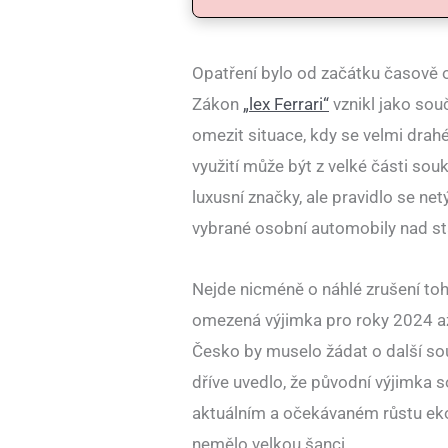
Opatření bylo od začátku časově
Zákon
„lex Ferrari“
vznikl jako sou
omezit situace, kdy se velmi drahé 
využití může být z velké části so
luxusní značky, ale pravidlo se n
vybrané osobní automobily nad s
Nejde nicméně o náhlé zrušení to
omezená výjimka pro roky 2024 a
Česko by muselo žádat o další sou
dříve uvedlo, že původní výjimka 
aktuálním a očekávaném růstu ek
nemělo velkou šanci.