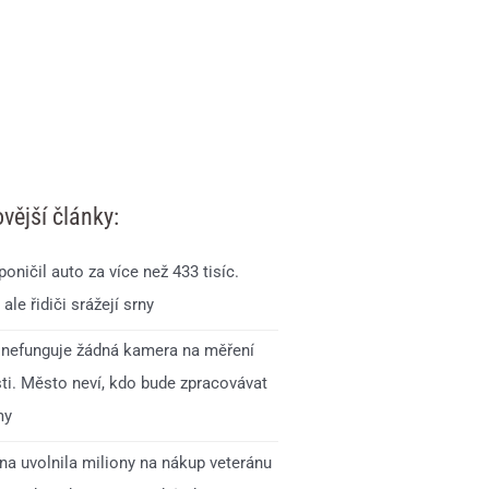
vější články:
oničil auto za více než 433 tisíc.
 ale řidiči srážejí srny
 nefunguje žádná kamera na měření
sti. Město neví, kdo bude zpracovávat
my
na uvolnila miliony na nákup veteránu