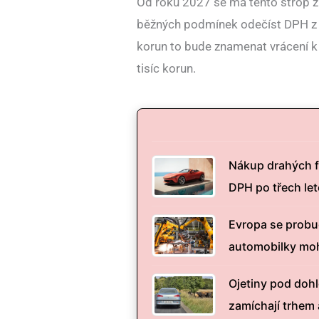
Od roku 2027 se má tento strop zr
běžných podmínek odečíst DPH z ce
korun to bude znamenat vrácení k
tisíc korun.
Nákup drahých f
DPH po třech le
Evropa se probud
automobilky mo
Ojetiny pod dohl
zamíchají trhem 