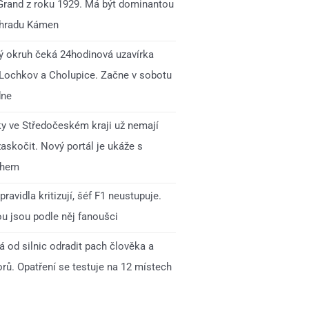
Grand z roku 1929. Má být dominantou
 hradu Kámen
ý okruh čeká 24hodinová uzavírka
 Lochkov a Cholupice. Začne v sobotu
dne
ky ve Středočeském kraji už nemají
zaskočit. Nový portál je ukáže s
ihem
pravidla kritizují, šéf F1 neustupuje.
ou jsou podle něj fanoušci
 od silnic odradit pach člověka a
rů. Opatření se testuje na 12 místech