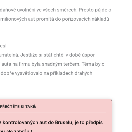
 daňové uvolnění ve všech směrech. Přesto půjde o
 milionových aut promítá do pořizovacích nákladů
esl
umitelná. Jestliže si stát chtěl v době úspor
í auta na firmu byla snadným terčem. Téma bylo
 dobře vysvětlovalo na příkladech drahých
PŘEČTĚTE SI TAKÉ:
z kontrolovaných aut do Bruselu, je to předpis
u ale zabránit