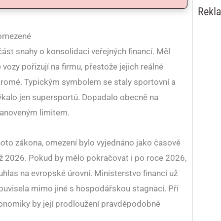
Rekl
 omezené
část snahy o konsolidaci veřejných financí. Měl
vozy pořizují na firmu, přestože jejich reálné
ukromé. Typickým symbolem se staly sportovní a
etýkalo jen supersportů. Dopadalo obecně na
tanoveným limitem.
hoto zákona, omezení bylo vyjednáno jako časově
ž 2026. Pokud by mělo pokračovat i po roce 2026,
hlas na evropské úrovni. Ministerstvo financí už
souvisela mimo jiné s hospodářskou stagnací. Při
onomiky by její prodloužení pravděpodobně