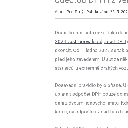
Autor: Petr Pilný - Publikováno: 25. 5. 2026
Drahá firemní auta čeká další daňo
2024 zastropovalo odpočet DPH
skončit. Od 1. ledna 2027 se tak po
před jeho zavedením. U aut za něk
statisíců, u extrémně drahých vozů 
Dosavadní pravidlo bylo přísné. U
uplatnit odpočet DPH pouze do ma
dani z dvoumilionového limitu. Kdo 
korun, na odpočtu už nad tuto hran