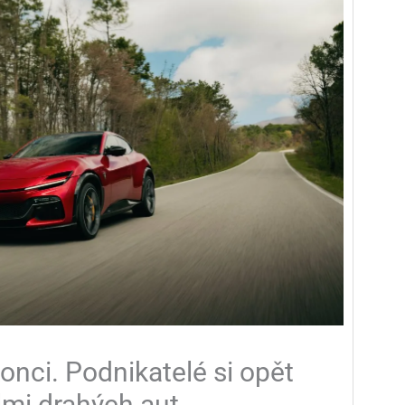
konci. Podnikatelé si opět
lmi drahých aut