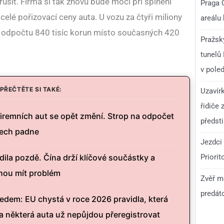
ušit. Firma si tak znovu bude moci při splnění
Praga 
lé pořizovací ceny auta. U vozu za čtyři miliony
areálu
 odpočtu 840 tisíc korun místo současných 420
Pražsk
tunelů
v pole
PŘEČTĚTE SI TAKÉ:
Uzavír
řidiče 
iremních aut se opět změní. Strop na odpočet
předst
tech padne
Jezdci 
Priorit
ila pozdě. Čína drží klíčové součástky a
hou mít problém
Zvěř má
predáto
edem: EU chystá v roce 2026 pravidla, která
a některá auta už nepůjdou přeregistrovat