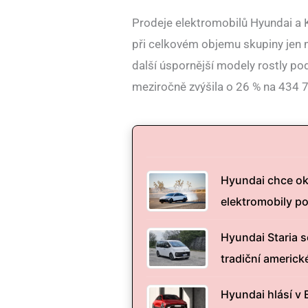
Prodeje elektromobilů Hyundai a K
při celkovém objemu skupiny jen m
další úspornější modely rostly pod
meziročně zvýšila o 26 % na 434 
Hyundai chce ok
elektromobily po
Hyundai Staria s
tradiční americk
Hyundai hlásí v 