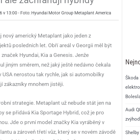
2026 v 13:00 - Foto: Hyundai Motor Group Metaplant America
j nový americký Metaplant jako jeden z
ektů posledních let. Obří areál v Georgii měl být
značek Hyundai, Kia a Genesis. Jenže
Nejno
ul jiným směrem, než jaký ještě nedávno čekala
v USA nerostou tak rychle, jak si automobilky
Škoda 
jí zákazníky mnohem jistěji.
elektro
Bolesl
robní strategie. Metaplant už nebude stát jen na
Audi Q8
by se přidává Kia Sportage Hybrid, což je pro
zvýhodn
nou. Jde o první model značky Kia vyráběný v
lantu a zároveň třetí vůz, který se v novém závodě
Shelby 