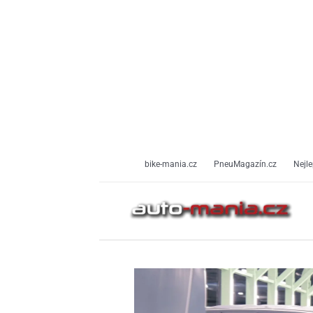
Přeskočit
na
obsah
bike-mania.cz
PneuMagazín.cz
Nejle