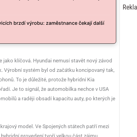
Rekl
cích brzdí výrobu: zaměstnance čekají další
uje jako klíčová. Hyundai nemusí stavět nový závod
ek. Výrobní systém byl od začátku koncipovaný tak,
honů. To je důležité, protože hybridní Kia
ořadí. Je to signál, že automobilka nechce v USA
mobilů a raději obsadí kapacitu auty, po kterých je
okrajový model. Ve Spojených státech patří mezi
 hybridní provedení tvoří velkou část zájmu