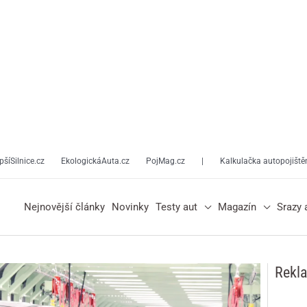
pšíSilnice.cz
EkologickáAuta.cz
PojMag.cz
|
Kalkulačka autopojiště
Nejnovější články
Novinky
Testy aut
Magazín
Srazy 
Rekl