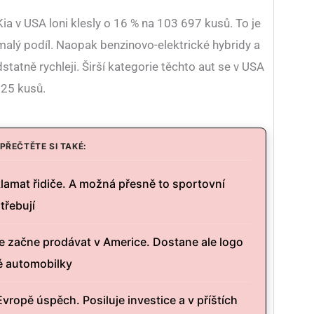
ia v USA loni klesly o 16 % na 103 697 kusů. To je
alý podíl. Naopak benzinovo-elektrické hybridy a
statně rychleji. Širší kategorie těchto aut se v USA
725 kusů.
PŘEČTĚTE SI TAKÉ:
lamat řidiče. A možná přesně to sportovní
třebují
e začne prodávat v Americe. Dostane ale logo
é automobilky
Evropě úspěch. Posiluje investice a v příštích