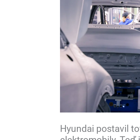
Hyundai postavil t
elektromobily. Teď j