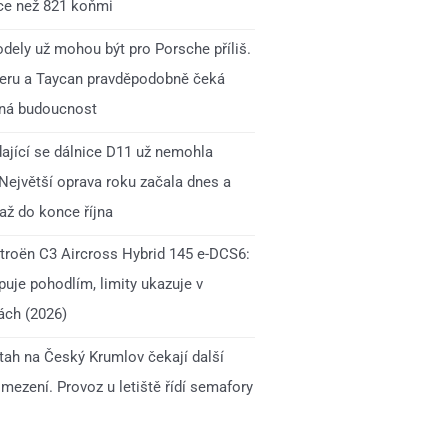
íce než 821 koňmi
dely už mohou být pro Porsche příliš.
ru a Taycan pravděpodobně čeká
ná budoucnost
ající se dálnice D11 už nemohla
 Největší oprava roku začala dnes a
až do konce října
itroën C3 Aircross Hybrid 145 e-DCS6:
uje pohodlím, limity ukazuje v
ách (2026)
 tah na Český Krumlov čekají další
mezení. Provoz u letiště řídí semafory