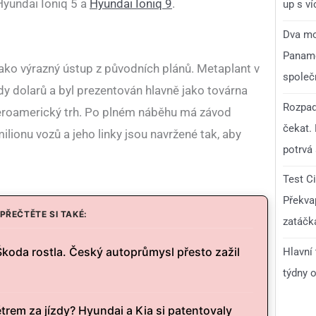
Hyundai Ioniq 5 a
Hyundai Ioniq 9
.
up s v
Dva mo
Paname
ako výrazný ústup z původních plánů. Metaplant v
společ
ardy dolarů a byl prezentován hlavně jako továrna
Rozpad
eroamerický trh. Po plném náběhu má závod
čekat.
ilionu vozů a jeho linky jsou navržené tak, aby
potrvá 
Test C
Překvap
PŘEČTĚTE SI TAKÉ:
zatáčk
Škoda rostla. Český autoprůmysl přesto zažil
Hlavní
týdny o
trem za jízdy? Hyundai a Kia si patentovaly