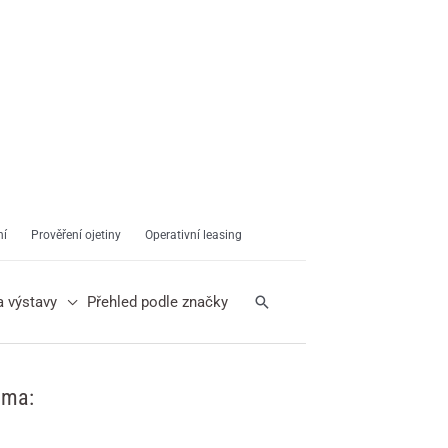
ní
Prověření ojetiny
Operativní leasing
Hledat
a výstavy
Přehled podle značky
ama: