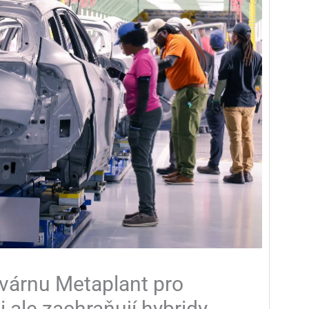
ovárnu Metaplant pro
i ale zachraňují hybridy