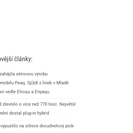
vější články:
zahájila sériovou výrobu
mobilu Peaq. Sjíždí z linek v Mladé
avi vedle Elroqu a Enyaqu
 zlevnilo o více než 770 tisíc. Největší
ění dostal plug-in hybrid
vypustilo na silnice dvoudveřový pick-