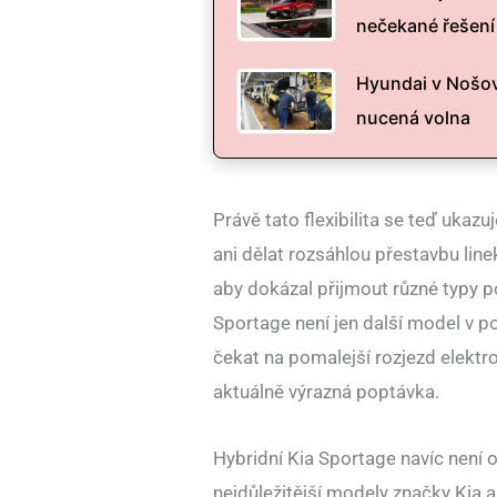
nečekané řešení
Hyundai v Nošovi
nucená volna
Právě tato flexibilita se teď ukaz
ani dělat rozsáhlou přestavbu lin
aby dokázal přijmout různé typy po
Sportage není jen další model v p
čekat na pomalejší rozjezd elektro
aktuálně výrazná poptávka.
Hybridní Kia Sportage navíc není 
nejdůležitější modely značky Kia a