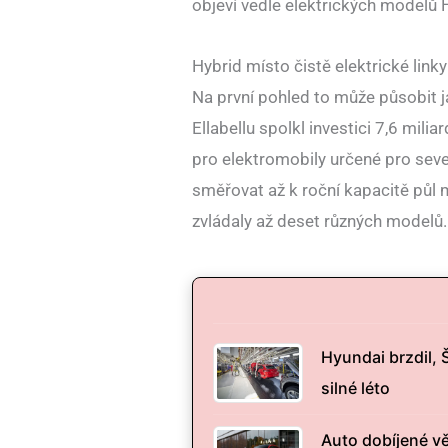
objeví vedle elektrických modelů 
Hybrid místo čistě elektrické linky
Na první pohled to může působit j
Ellabellu spolkl investici 7,6 mili
pro elektromobily určené pro sev
směřovat až k roční kapacitě půl m
zvládaly až deset různých modelů.
Hyundai brzdil, 
silné léto
Auto dobíjené vě