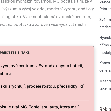
klasickou montážní továrnou. MG počítá s tím, že v
Jezdci 
 výzkum a vývoj vozidel, moderní výrobu, dodávky
Priorit
tní logistiku. Vzniknout tak má evropské centrum,
Zvěř má
vat na poptávku a zároveň více využívat místní
predáto
Hyunda
přímo d
model
PŘEČTĚTE SI TAKÉ:
Konec 
vývojové centrum v Evropě a chystá baterii,
generac
it hru
Masera
sku zrychlují: prodeje rostou, předsudky lidí
také n
isuje tvář MG. Tohle jsou auta, která mají
Rekl