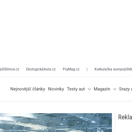
pšíSilnice.cz
EkologickáAuta.cz
PojMag.cz
|
Kalkulačka autopojiště
Nejnovější články
Novinky
Testy aut
Magazín
Srazy 
Rekl