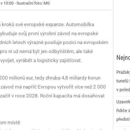
 v 10:00 - Ilustrační foto: MG
ch kroků své evropské expanze. Automobilka
vybuduje svůj první výrobní závod na evropské
edních letech výrazně posiluje pozici na evropském
pro ni už nemá být jen odbytištěm, ale také
Nejno
víjet, vyrábět a logisticky zajišťovat.
Pražsk
00 milionů eur, tedy zhruba 4,8 miliardy korun
tunelů
 závod má napříč Evropou vytvořit více než 2 000
v pole
 začít v roce 2028. Roční kapacita má dosahovat
Uzavír
řidiče 
předst
nom místě