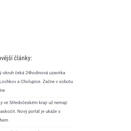
vější články:
ý okruh čeká 24hodinová uzavírka
 Lochkov a Cholupice. Začne v sobotu
dne
ky ve Středočeském kraji už nemají
zaskočit. Nový portál je ukáže s
ihem