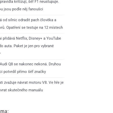
pravidla kritizují, šéf F1 neustupuje.
ou jsou podle něj fanoušci
 od silnic odradit pach člověka a
rů. Opatření se testuje na 12 místech
i přidává Netflix, Disney+ a YouTube
o auta. Paket je jen pro vybrané
y
Audi Q8 se nakonec nekoná. Druhou
i potvrdil přímo šéf značky
ti zvažuje návrat motoru V8. Ve hře je
ávrat skutečného manuálu
ama: