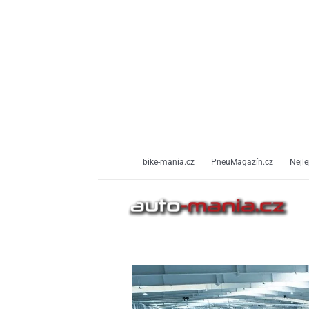
Přeskočit
na
obsah
bike-mania.cz
PneuMagazín.cz
Nejle