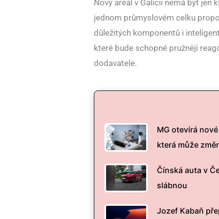
Nový areál v Galicii nemá být jen 
jednom průmyslovém celku propojí
důležitých komponentů i inteligen
které bude schopné pružněji reago
dodavatele.
MG otevírá nové 
která může změn
Čínská auta v Če
slábnou
Jozef Kabaň přep