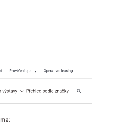
ní
Prověření ojetiny
Operativní leasing
Hledat
a výstavy
Přehled podle značky
ama: