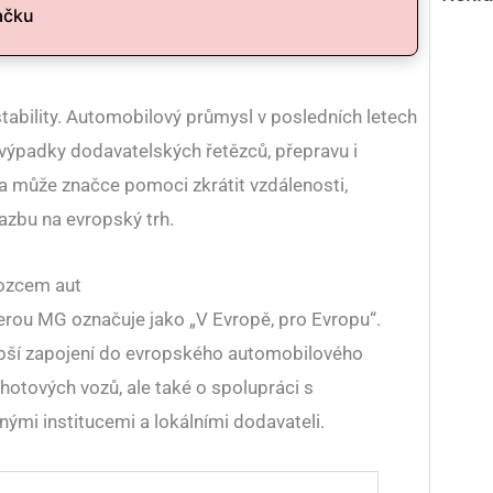
ačku
 stability. Automobilový průmysl v posledních letech
a výpadky dodavatelských řetězců, přepravu i
a může značce pomoci zkrátit vzdálenosti,
azbu na evropský trh.
vozcem aut
erou MG označuje jako „V Evropě, pro Evropu“.
ubší zapojení do evropského automobilového
 hotových vozů, ale také o spolupráci s
ými institucemi a lokálními dodavateli.