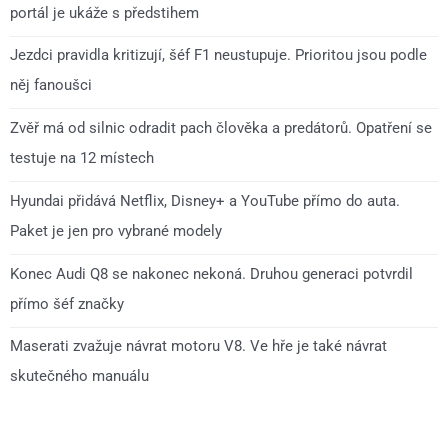
portál je ukáže s předstihem
Jezdci pravidla kritizují, šéf F1 neustupuje. Prioritou jsou podle
něj fanoušci
Zvěř má od silnic odradit pach člověka a predátorů. Opatření se
testuje na 12 místech
Hyundai přidává Netflix, Disney+ a YouTube přímo do auta.
Paket je jen pro vybrané modely
Konec Audi Q8 se nakonec nekoná. Druhou generaci potvrdil
přímo šéf značky
Maserati zvažuje návrat motoru V8. Ve hře je také návrat
skutečného manuálu