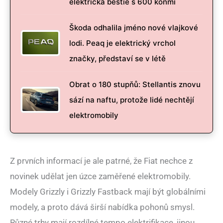
elektrická bestie s 600 koňmi
Škoda odhalila jméno nové vlajkové
lodi. Peaq je elektrický vrchol
značky, představí se v létě
Obrat o 180 stupňů: Stellantis znovu
sází na naftu, protože lidé nechtějí
elektromobily
Z prvních informací je ale patrné, že Fiat nechce z
novinek udělat jen úzce zaměřené elektromobily.
Modely Grizzly i Grizzly Fastback mají být globálními
modely, a proto dává širší nabídka pohonů smysl.
Různé trhy mají rozdílné tempo elektrifikace, jinou