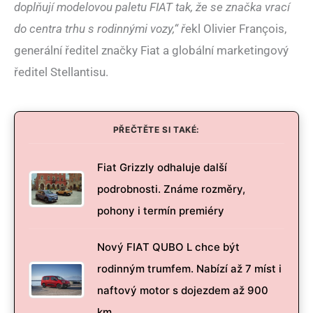
doplňují modelovou paletu FIAT tak, že se značka vrací
do centra trhu s rodinnými vozy,“ ř
ekl Olivier François,
generální ředitel značky Fiat a globální marketingový
ředitel Stellantisu.
PŘEČTĚTE SI TAKÉ:
Fiat Grizzly odhaluje další
podrobnosti. Známe rozměry,
pohony i termín premiéry
Nový FIAT QUBO L chce být
rodinným trumfem. Nabízí až 7 míst i
naftový motor s dojezdem až 900
km