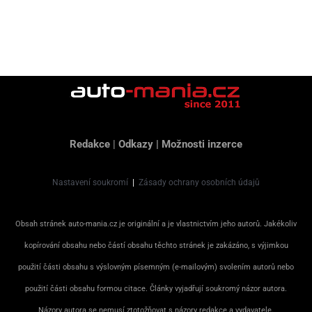
Redakce
|
Odkazy
|
Možnosti inzerce
Nastavení soukromí
|
Zásady ochrany osobních údajů
Obsah stránek auto-mania.cz je originální a je vlastnictvím jeho autorů. Jakékoliv
kopírování obsahu nebo částí obsahu těchto stránek je zakázáno, s výjimkou
použití části obsahu s výslovným písemným (e-mailovým) svolením autorů nebo
použití části obsahu formou citace. Články vyjadřují soukromý názor autora.
Názory autora se nemusí ztotožňovat s názory redakce a vydavatele.