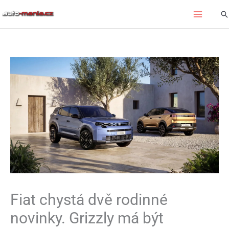
Přeskočit
Hl
na
obsah
Fiat chystá dvě rodinné
novinky. Grizzly má být