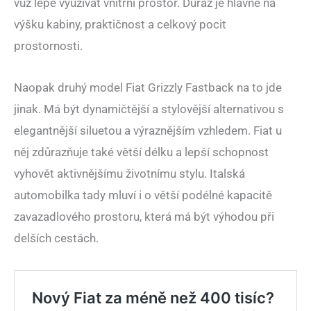
vůz lépe využívat vnitřní prostor. Důraz je hlavně na
výšku kabiny, praktičnost a celkový pocit
prostornosti.
Naopak druhý model Fiat Grizzly Fastback na to jde
jinak. Má být dynamičtější a stylovější alternativou s
elegantnější siluetou a výraznějším vzhledem. Fiat u
něj zdůrazňuje také větší délku a lepší schopnost
vyhovět aktivnějšímu životnímu stylu. Italská
automobilka tady mluví i o větší podélné kapacitě
zavazadlového prostoru, která má být výhodou při
delších cestách.