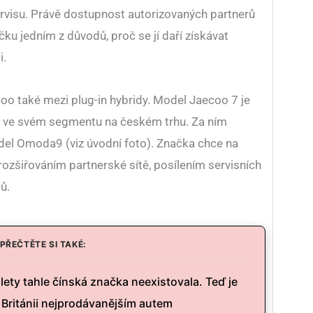
servisu. Právě dostupnost autorizovaných partnerů
u jedním z důvodů, proč se jí daří získávat
i.
o také mezi plug-in hybridy. Model Jaecoo 7 je
 ve svém segmentu na českém trhu. Za ním
del Omoda9 (viz úvodní foto). Značka chce na
ozšiřováním partnerské sítě, posílením servisních
ů.
PŘEČTĚTE SI TAKÉ:
 lety tahle čínská značka neexistovala. Teď je
é Británii nejprodávanějším autem