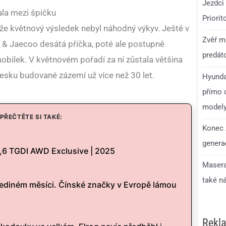
Jezdci 
la mezi špičku
Priorit
že květnový výsledek nebyl náhodný výkyv. Ještě v
Zvěř má
& Jaecoo desátá příčka, poté ale postupně
predáto
bilek. V květnovém pořadí za ní zůstala většina
Česku budované zázemí už více než 30 let.
Hyunda
přímo d
model
PŘEČTĚTE SI TAKÉ:
Konec 
generac
1,6 TGDI AWD Exclusive | 2025
Masera
také n
 jediném měsíci. Čínské značky v Evropě lámou
Rekl