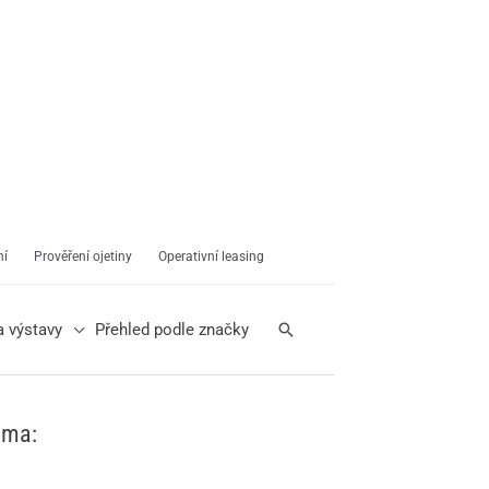
ní
Prověření ojetiny
Operativní leasing
Hledat
a výstavy
Přehled podle značky
ama: