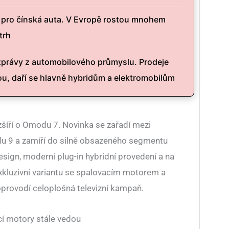
 pro čínská auta. V Evropě rostou mnohem
trh
právy z automobilového průmyslu. Prodeje
ou, daří se hlavně hybridům a elektromobilům
zšíří o Omodu 7. Novinka se zařadí mezi
u 9 a zamíří do silně obsazeného segmentu
sign, moderní plug-in hybridní provedení a na
kluzivní variantu se spalovacím motorem a
rovodí celoplošná televizní kampaň.
cí motory stále vedou