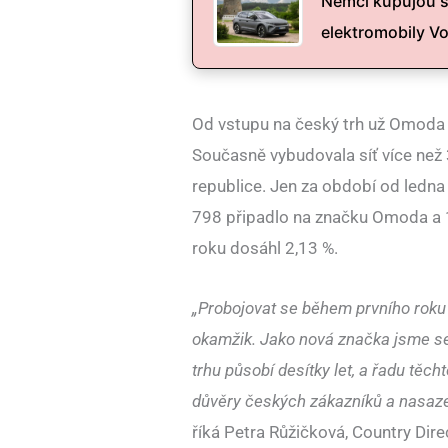
Němci kupujou š
elektromobily V
Od vstupu na český trh už Omoda &
Současně vybudovala síť více než 
republice. Jen za období od ledna
798 připadlo na značku Omoda a 1
roku dosáhl 2,13 %.
„Probojovat se během prvního roku n
okamžik. Jako nová značka jsme se
trhu působí desítky let, a řadu těch
důvěry českých zákazníků a nasazení
říká Petra Růžičková, Country Di