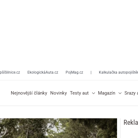
pšíSilnice.cz
EkologickáAuta.cz
PojMag.cz
|
Kalkulačka autopojiště
Nejnovější články
Novinky
Testy aut
Magazín
Srazy 
Rekl