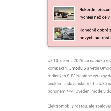
Rekordní březen
rychleji než celý 
Konečně dobré z
nových aut rost
Už 10. června 2026 se nabídka ro
kompaktní
Omodu 5
a větší Omod
rodinných SUV. Nabídne výrazný de
českém a slovenském trhu také ex
pohonem 4×4. Uvedení modelu dop
Elektromobily rostou, ale spalova