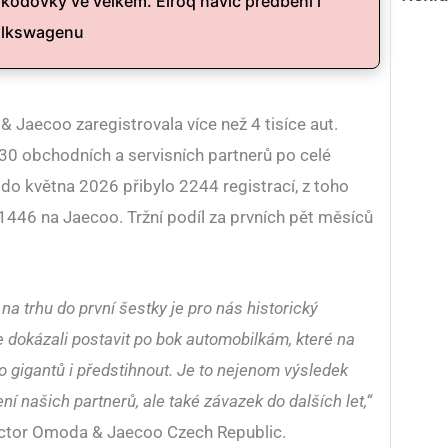
kodovky ve velkém. Elroq navíc předběhl i
olkswagenu
 Jaecoo zaregistrovala více než 4 tisíce aut.
30 obchodních a servisních partnerů po celé
 do května 2026 přibylo 2244 registrací, z toho
446 na Jaecoo. Tržní podíl za prvních pět měsíců
a trhu do první šestky je pro nás historický
 dokázali postavit po bok automobilkám, které na
to gigantů i předstihnout. Je to nejenom výsledek
 našich partnerů, ale také závazek do dalších let,“
rector Omoda & Jaecoo Czech Republic.