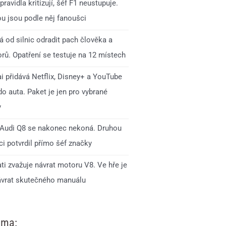
pravidla kritizují, šéf F1 neustupuje.
ou jsou podle něj fanoušci
 od silnic odradit pach člověka a
rů. Opatření se testuje na 12 místech
i přidává Netflix, Disney+ a YouTube
o auta. Paket je jen pro vybrané
y
Audi Q8 se nakonec nekoná. Druhou
i potvrdil přímo šéf značky
ti zvažuje návrat motoru V8. Ve hře je
ávrat skutečného manuálu
ama: