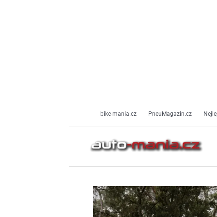
Přeskočit
na
obsah
bike-mania.cz
PneuMagazín.cz
Nejle