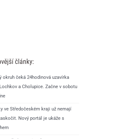
vější články:
ý okruh čeká 24hodinová uzavírka
 Lochkov a Cholupice. Začne v sobotu
dne
ky ve Středočeském kraji už nemají
zaskočit. Nový portál je ukáže s
ihem