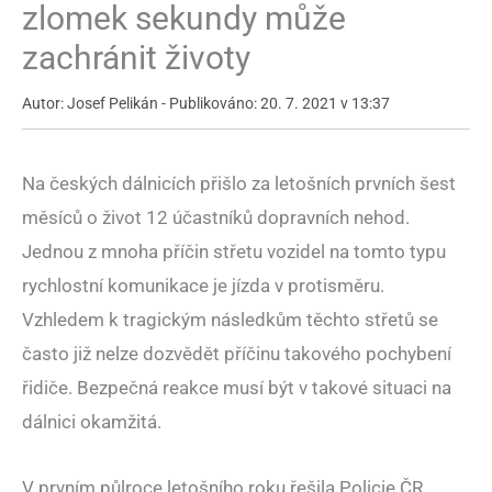
zlomek sekundy může
zachránit životy
Autor: Josef Pelikán - Publikováno: 20. 7. 2021 v 13:37
Na českých dálnicích přišlo za letošních prvních šest
měsíců o život 12 účastníků dopravních nehod.
Jednou z mnoha příčin střetu vozidel na tomto typu
rychlostní komunikace je jízda v protisměru.
Vzhledem k tragickým následkům těchto střetů se
často již nelze dozvědět příčinu takového pochybení
řidiče. Bezpečná reakce musí být v takové situaci na
dálnici okamžitá.
V prvním půlroce letošního roku řešila Policie ČR