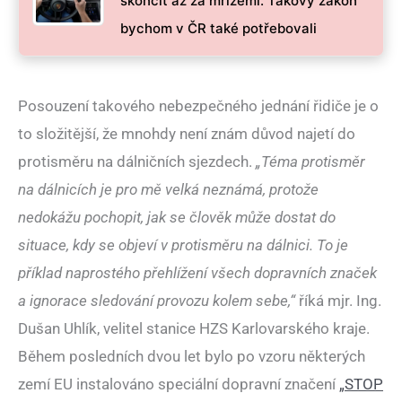
skončit až za mřížemi. Takový zákon
bychom v ČR také potřebovali
Posouzení takového nebezpečného jednání řidiče je o
to složitější, že mnohdy není znám důvod najetí do
protisměru na dálničních sjezdech.
„Téma protisměr
na dálnicích je pro mě velká neznámá, protože
nedokážu pochopit, jak se člověk může dostat do
situace, kdy se objeví v protisměru na dálnici. To je
příklad naprostého přehlížení všech dopravních značek
a ignorace sledování provozu kolem sebe,“
říká mjr. Ing.
Dušan Uhlík, velitel stanice HZS Karlovarského kraje.
Během posledních dvou let bylo po vzoru některých
zemí EU instalováno speciální dopravní značení
„STOP