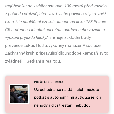
trojúhelníku do vzdálenosti min. 100 metrů před vozidlo
z pohledu přijíždějících vozů. Jeho povinností je rovněž
okamžité nahlášení vzniklé situace na linku 158 Policie
ČR s přesnou identifikací místa odstaveného vozidla a
vyčkání příjezdu hlídky,“
shrnuje základní body
prevence Lukáš Hutta, výkonný manažer Asociace
Záchranný kruh, připravující dlouhodobě kampaň Ty to
zvládneš – Setkání s realitou.
PŘEČTĚTE SI TAKÉ:
Už od ledna se na dálnicích můžete
potkat s autonomními auty. Za jejich
nehody řidiči trestáni nebudou