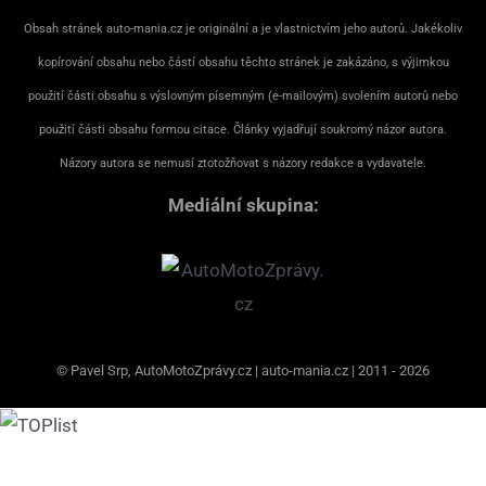
Obsah stránek auto-mania.cz je originální a je vlastnictvím jeho autorů. Jakékoliv
kopírování obsahu nebo částí obsahu těchto stránek je zakázáno, s výjimkou
použití části obsahu s výslovným písemným (e-mailovým) svolením autorů nebo
použití části obsahu formou citace. Články vyjadřují soukromý názor autora.
Názory autora se nemusí ztotožňovat s názory redakce a vydavatele.
Mediální skupina:
© Pavel Srp, AutoMotoZprávy.cz | auto-mania.cz | 2011 - 2026