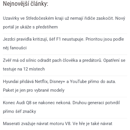
Nejnovější články:
Uzavírky ve Středočeském kraji už nemají řidiče zaskočit. Nový
portál je ukáže s předstihem
Jezdci pravidla kritizují, šéf F1 neustupuje. Prioritou jsou podle
něj fanoušci
Zvěř má od silnic odradit pach člověka a predátorů. Opatření se
testuje na 12 místech
Hyundai přidává Netflix, Disney+ a YouTube přímo do auta.
Paket je jen pro vybrané modely
Konec Audi Q8 se nakonec nekoná. Druhou generaci potvrdil
přímo šéf značky
Maserati zvažuje návrat motoru V8. Ve hře je také návrat