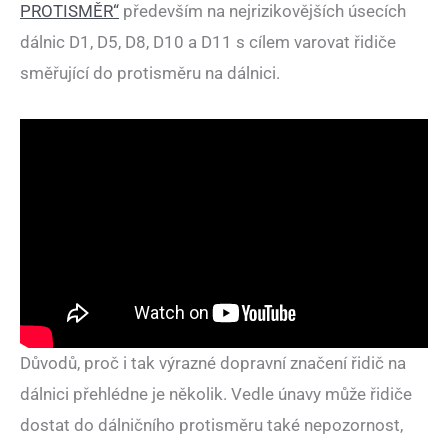
PROTISMĚR“
především na nejrizikovějších úsecích
dálnic D1, D5, D8, D10 a D11 s cílem varovat řidiče
směřující do protisměru na dálnici.
Důvodů, proč i tak výrazné dopravní značení řidič na
dálnici přehlédne je několik. Vedle únavy může řidiče
dostat do dálničního protisměru také nepozornost,