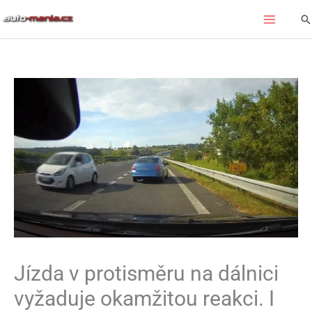
Přeskočit
Hl
na
obsah
Jízda v protisměru na dálnici
vyžaduje okamžitou reakci. I