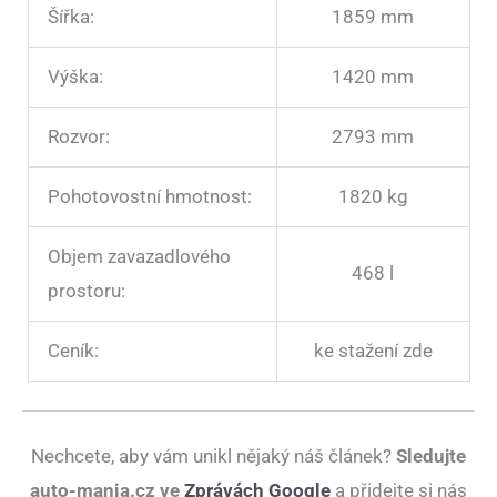
Šířka:
1859 mm
Výška:
1420 mm
Rozvor:
2793 mm
Pohotovostní hmotnost:
1820 kg
Objem zavazadlového
468 l
prostoru:
Ceník:
ke stažení zde
Nechcete, aby vám unikl nějaký náš článek?
Sledujte
auto-mania.cz ve
Zprávách Google
a přidejte si nás