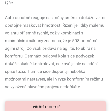
týče.
Auto ochotně reaguje na změny směru a dokáže velmi
obstojně maskovat hmotnost. Řízení je i díky malému
volantu příjemně rychlé, což v kombinaci s
minimálními náklony znamená, že je 508 poměrně
agilní stroj. Co však přidává na agilitě, to ubírá na
komfortu. Osmnáctipalcová kola sice podvozek
dokáže slušně kontrolovat, celkově je ale naladění
spíše tužší. Tlumiče sice disponují několika
možnostmi nastavení, ale i v ryze komfortním režimu
se vyloženě plavného projevu nedočkáte.
PŘEČTĚTE SI TAKÉ: