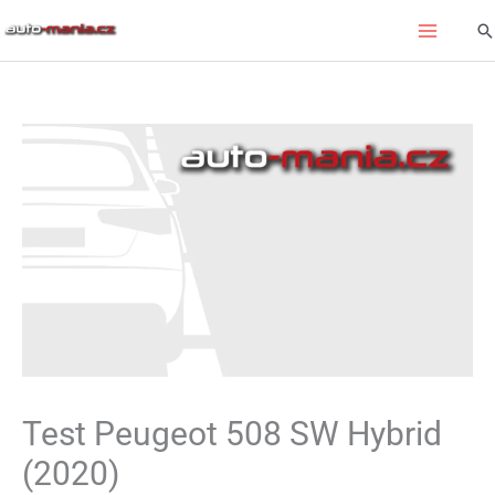
Přeskočit
Hl
na
obsah
Test Peugeot 508 SW Hybrid
(2020)