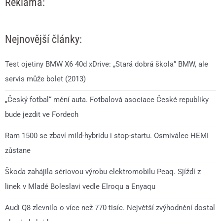
Reklama:
Nejnovější články:
Test ojetiny BMW X6 40d xDrive: „Stará dobrá škola“ BMW, ale
servis může bolet (2013)
„Český fotbal“ mění auta. Fotbalová asociace České republiky
bude jezdit ve Fordech
Ram 1500 se zbaví mild-hybridu i stop-startu. Osmiválec HEMI
zůstane
Škoda zahájila sériovou výrobu elektromobilu Peaq. Sjíždí z
linek v Mladé Boleslavi vedle Elroqu a Enyaqu
Audi Q8 zlevnilo o více než 770 tisíc. Největší zvýhodnění dostal