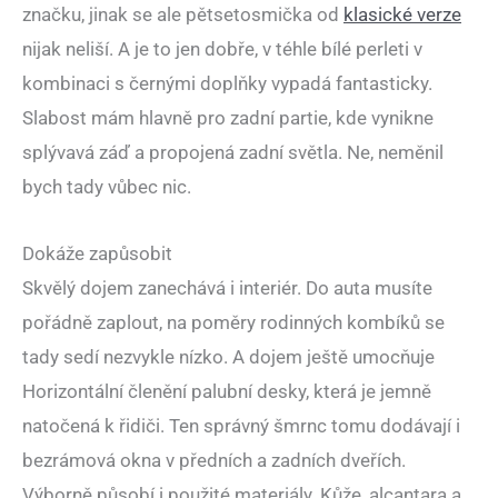
značku, jinak se ale pětsetosmička od
klasické verze
nijak neliší. A je to jen dobře, v téhle bílé perleti v
kombinaci s černými doplňky vypadá fantasticky.
Slabost mám hlavně pro zadní partie, kde vynikne
splývavá záď a propojená zadní světla. Ne, neměnil
bych tady vůbec nic.
Dokáže zapůsobit
Skvělý dojem zanechává i interiér. Do auta musíte
pořádně zaplout, na poměry rodinných kombíků se
tady sedí nezvykle nízko. A dojem ještě umocňuje
Horizontální členění palubní desky, která je jemně
natočená k řidiči. Ten správný šmrnc tomu dodávají i
bezrámová okna v předních a zadních dveřích.
Výborně působí i použité materiály. Kůže, alcantara a