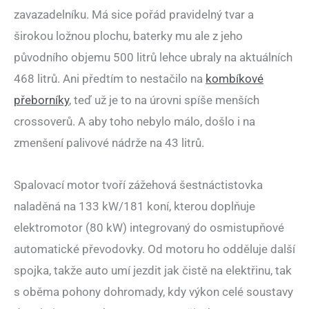
zavazadelníku. Má sice pořád pravidelný tvar a
širokou ložnou plochu, baterky mu ale z jeho
původního objemu 500 litrů lehce ubraly na aktuálních
468 litrů. Ani předtím to nestačilo na
kombíkové
přeborníky
, teď už je to na úrovni spíše menších
crossoverů. A aby toho nebylo málo, došlo i na
zmenšení palivové nádrže na 43 litrů.
Spalovací motor tvoří zážehová šestnáctistovka
naladěná na 133 kW/181 koní, kterou doplňuje
elektromotor (80 kW) integrovaný do osmistupňové
automatické převodovky. Od motoru ho odděluje další
spojka, takže auto umí jezdit jak čistě na elektřinu, tak
s oběma pohony dohromady, kdy výkon celé soustavy