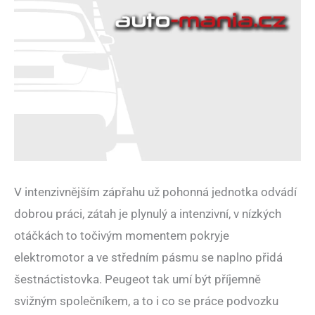
V intenzivnějším zápřahu už pohonná jednotka odvádí
dobrou práci, zátah je plynulý a intenzivní, v nízkých
otáčkách to točivým momentem pokryje
elektromotor a ve středním pásmu se naplno přidá
šestnáctistovka. Peugeot tak umí být příjemně
svižným společníkem, a to i co se práce podvozku