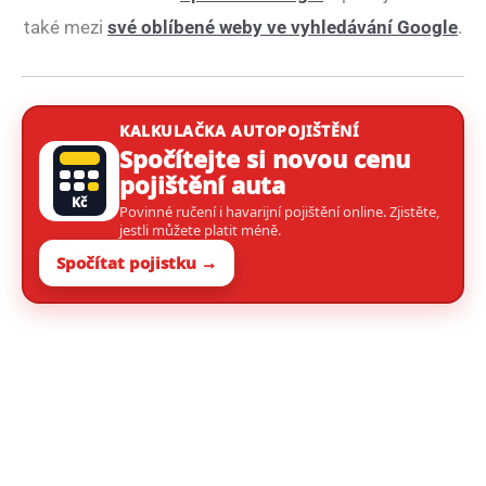
také mezi
své oblíbené weby ve vyhledávání Google
.
KALKULAČKA AUTOPOJIŠTĚNÍ
Spočítejte si novou cenu
pojištění auta
Kč
Povinné ručení i havarijní pojištění online. Zjistěte,
jestli můžete platit méně.
Spočítat pojistku →