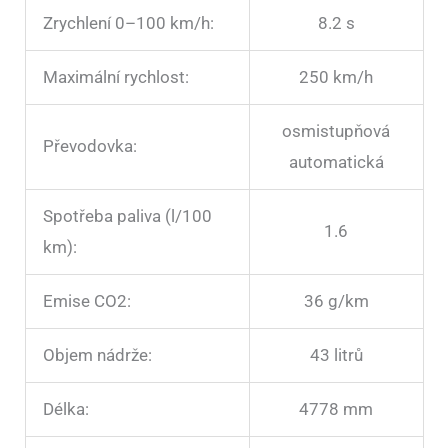
Zrychlení 0–100 km/h:
8.2 s
Maximální rychlost:
250 km/h
osmistupňová
Převodovka:
automatická
Spotřeba paliva (l/100
1.6
km):
Emise CO2:
36 g/km
Objem nádrže:
43 litrů
Délka:
4778 mm