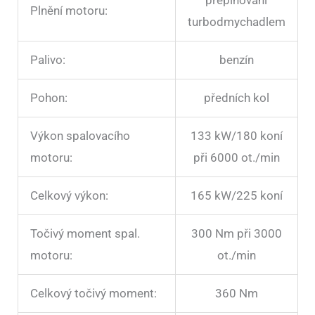
přeplňování
Plnění motoru:
turbodmychadlem
Palivo:
benzín
Pohon:
předních kol
Výkon spalovacího
133 kW/180 koní
motoru:
při 6000 ot./min
Celkový výkon:
165 kW/225 koní
Točivý moment spal.
300 Nm při 3000
motoru:
ot./min
Celkový točivý moment:
360 Nm