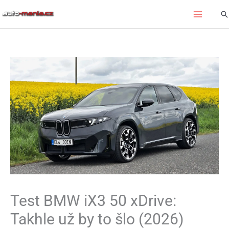
Přeskočit
Hl
na
obsah
Test BMW iX3 50 xDrive:
Takhle už by to šlo (2026)