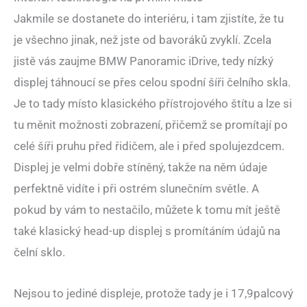
Jakmile se dostanete do interiéru, i tam zjistíte, že tu
je všechno jinak, než jste od bavoráků zvyklí. Zcela
jistě vás zaujme BMW Panoramic iDrive, tedy nízký
displej táhnoucí se přes celou spodní šíři čelního skla.
Je to tady místo klasického přístrojového štítu a lze si
tu měnit možnosti zobrazení, přičemž se promítají po
celé šíři pruhu před řidičem, ale i před spolujezdcem.
Displej je velmi dobře stíněný, takže na něm údaje
perfektně vidíte i při ostrém slunečním světle. A
pokud by vám to nestačilo, můžete k tomu mít ještě
také klasický head-up displej s promítáním údajů na
čelní sklo.
Nejsou to jediné displeje, protože tady je i 17,9palcový