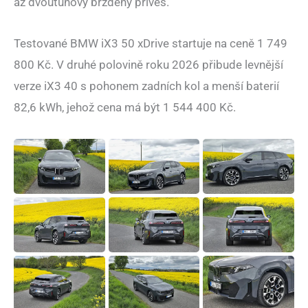
až dvoutunový brzděný přívěs.
Testované BMW iX3 50 xDrive startuje na ceně 1 749
800 Kč. V druhé polovině roku 2026 přibude levnější
verze iX3 40 s pohonem zadních kol a menší baterií
82,6 kWh, jehož cena má být 1 544 400 Kč.