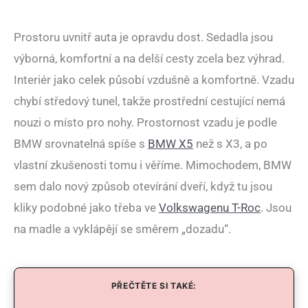
Prostoru uvnitř auta je opravdu dost. Sedadla jsou
výborná, komfortní a na delší cesty zcela bez výhrad.
Interiér jako celek působí vzdušně a komfortně. Vzadu
chybí středový tunel, takže prostřední cestující nemá
nouzi o místo pro nohy. Prostornost vzadu je podle
BMW srovnatelná spíše s
BMW X5
než s X3, a po
vlastní zkušenosti tomu i věříme. Mimochodem, BMW
sem dalo nový způsob otevírání dveří, když tu jsou
kliky podobné jako třeba ve
Volkswagenu T-Roc
. Jsou
na madle a vyklápějí se směrem „dozadu“.
PŘEČTĚTE SI TAKÉ: