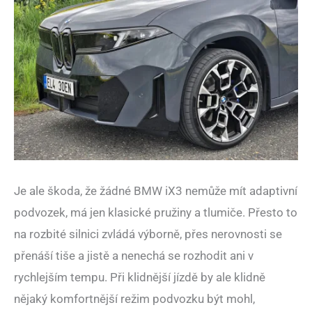
Je ale škoda, že žádné BMW iX3 nemůže mít adaptivní
podvozek, má jen klasické pružiny a tlumiče. Přesto to
na rozbité silnici zvládá výborně, přes nerovnosti se
přenáší tiše a jistě a nenechá se rozhodit ani v
rychlejším tempu. Při klidnější jízdě by ale klidně
nějaký komfortnější režim podvozku být mohl,