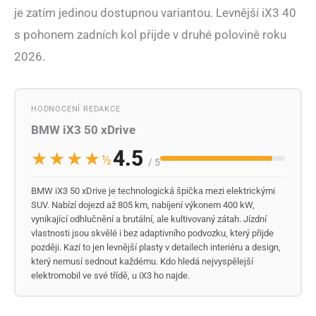
je zatím jedinou dostupnou variantou. Levnější iX3 40
s pohonem zadních kol přijde v druhé polovině roku
2026.
HODNOCENÍ REDAKCE
BMW iX3 50 xDrive
4.5
★
★
★
★
½
/ 5
BMW iX3 50 xDrive je technologická špička mezi elektrickými
SUV. Nabízí dojezd až 805 km, nabíjení výkonem 400 kW,
vynikající odhlučnění a brutální, ale kultivovaný zátah. Jízdní
vlastnosti jsou skvělé i bez adaptivního podvozku, který přijde
později. Kazí to jen levnější plasty v detailech interiéru a design,
který nemusí sednout každému. Kdo hledá nejvyspělejší
elektromobil ve své třídě, u iX3 ho najde.