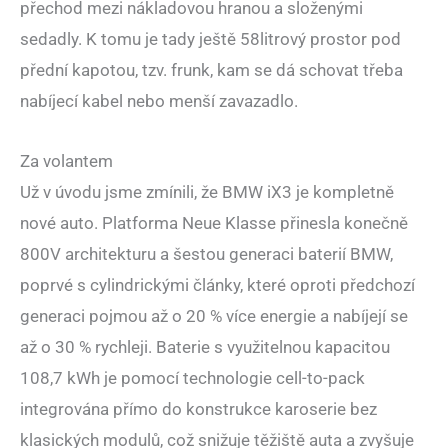
přechod mezi nákladovou hranou a složenými
sedadly. K tomu je tady ještě 58litrový prostor pod
přední kapotou, tzv. frunk, kam se dá schovat třeba
nabíjecí kabel nebo menší zavazadlo.
Za volantem
Už v úvodu jsme zmínili, že BMW iX3 je kompletně
nové auto. Platforma Neue Klasse přinesla konečně
800V architekturu a šestou generaci baterií BMW,
poprvé s cylindrickými články, které oproti předchozí
generaci pojmou až o 20 % více energie a nabíjejí se
až o 30 % rychleji. Baterie s využitelnou kapacitou
108,7 kWh je pomocí technologie cell-to-pack
integrována přímo do konstrukce karoserie bez
klasických modulů, což snižuje těžiště auta a zvyšuje