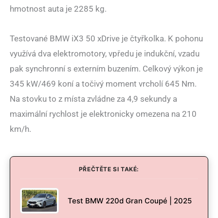
hmotnost auta je 2285 kg.
Testované BMW iX3 50 xDrive je čtyřkolka. K pohonu
využívá dva elektromotory, vpředu je indukční, vzadu
pak synchronní s externím buzením. Celkový výkon je
345 kW/469 koní a točivý moment vrcholí 645 Nm.
Na stovku to z místa zvládne za 4,9 sekundy a
maximální rychlost je elektronicky omezena na 210
km/h.
PŘEČTĚTE SI TAKÉ:
Test BMW 220d Gran Coupé | 2025