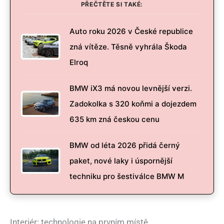
PŘEČTĚTE SI TAKÉ:
Auto roku 2026 v České republice
zná vítěze. Těsně vyhrála Škoda
Elroq
BMW iX3 má novou levnější verzi.
Zadokolka s 320 koňmi a dojezdem
635 km zná českou cenu
BMW od léta 2026 přidá černý
paket, nové laky i úspornější
techniku pro šestiválce BMW M
Interiér: technologie na prvním místě