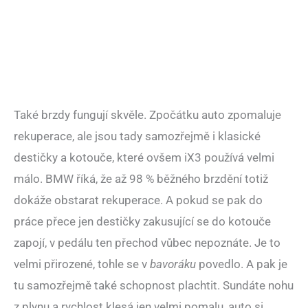
Také brzdy fungují skvěle. Zpočátku auto zpomaluje
rekuperace, ale jsou tady samozřejmě i klasické
destičky a kotouče, které ovšem iX3 používá velmi
málo. BMW říká, že až 98 % běžného brzdění totiž
dokáže obstarat rekuperace. A pokud se pak do
práce přece jen destičky zakusující se do kotouče
zapojí, v pedálu ten přechod vůbec nepoznáte. Je to
velmi přirozené, tohle se v
bavoráku
povedlo. A pak je
tu samozřejmě také schopnost plachtit. Sundáte nohu
z plynu a rychlost klesá jen velmi pomalu, auto si