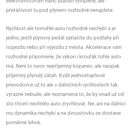
elektromotorům navíc působí vyváženě, ale
přetáčivost tu pod plynem rozhodně nenajdete.
Rychlost ale tomuhle autu rozhodně nechybí a je
jedno, jestli plynový pedál zatlačíte do podlahy při
rozjezdu nebo při výjezdu z města. Akcelerace vám
rozhodně připomene, že výkon i krouťák tohle auto
má. Není to navíc nepříjemný kopanec, ale naopak
příjemný plynulý zátah. Kvůli jednostupňové
převodovce už to ale v dálničních rychlostech tak
výrazné nebude, ale neznamená to, že by snad už od
sto třiceti nechtělo auto zrychlovat. Ne, ani na dálnici
mu dynamika nechybí a na dvoustovku se dostane
poměrně lehce.