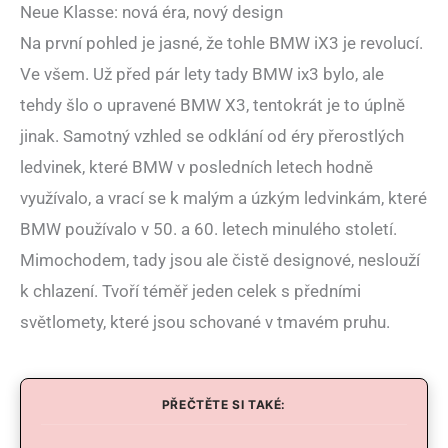
Neue Klasse: nová éra, nový design
Na první pohled je jasné, že tohle BMW iX3 je revolucí.
Ve všem. Už před pár lety tady BMW ix3 bylo, ale
tehdy šlo o upravené BMW X3, tentokrát je to úplně
jinak. Samotný vzhled se odklání od éry přerostlých
ledvinek, které BMW v posledních letech hodně
využívalo, a vrací se k malým a úzkým ledvinkám, které
BMW používalo v 50. a 60. letech minulého století.
Mimochodem, tady jsou ale čistě designové, neslouží
k chlazení. Tvoří téměř jeden celek s předními
světlomety, které jsou schované v tmavém pruhu.
PŘEČTĚTE SI TAKÉ: