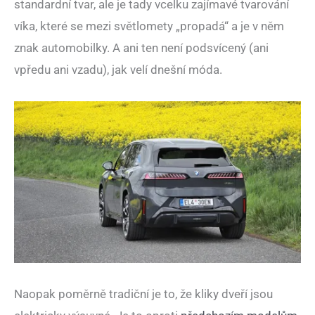
standardní tvar, ale je tady vcelku zajímavé tvarování
víka, které se mezi světlomety „propadá“ a je v něm
znak automobilky. A ani ten není podsvícený (ani
vpředu ani vzadu), jak velí dnešní móda.
Naopak poměrně tradiční je to, že kliky dveří jsou