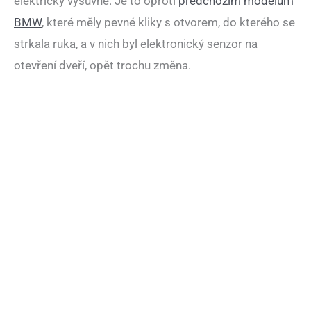
elektricky výsuvné. Je to oproti
předchozím modelům
BMW
, které měly pevné kliky s otvorem, do kterého se
strkala ruka, a v nich byl elektronický senzor na
otevření dveří, opět trochu změna.