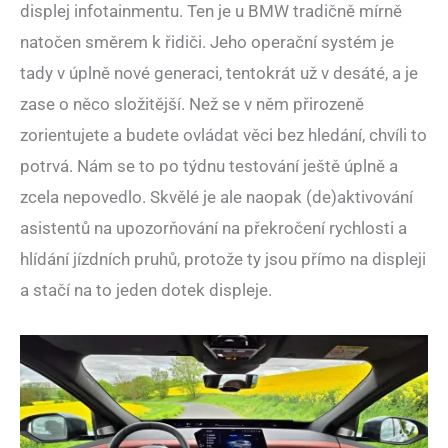
displej infotainmentu. Ten je u BMW tradičně mírně
natočen směrem k řidiči. Jeho operační systém je
tady v úplně nové generaci, tentokrát už v desáté, a je
zase o něco složitější. Než se v něm přirozeně
zorientujete a budete ovládat věci bez hledání, chvíli to
potrvá. Nám se to po týdnu testování ještě úplně a
zcela nepovedlo. Skvělé je ale naopak (de)aktivování
asistentů na upozorňování na překročení rychlosti a
hlídání jízdních pruhů, protože ty jsou přímo na displeji
a stačí na to jeden dotek displeje.