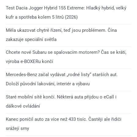
Test Dacia Jogger Hybrid 155 Extreme: Hladký hybrid, velký
kufr a spotřeba kolem 5 litrů (2026)
Měla ukazovat chytré řízení, teď jsou problémem. Čína
zakazuje speciální světla
Chcete nové Subaru se spalovacím motorem? Čas se krátí,
výroba e-BOXERu končí
Mercedes-Benz začal vydávat „rodné listy“ starších aut.
Doloží původní lakování, interiér a výbavu
Staré mobilní sítě končí. Některá auta přijdou o eCall i
dálkové ovládání
Kanec poničil auto za více než 433 tisíc. Častěji ale řidiči
srážejí srny