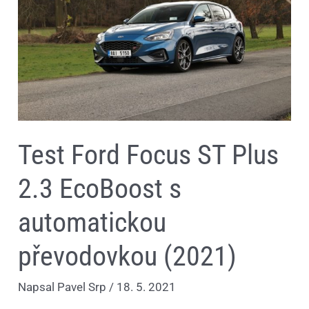
2.3
EcoBoost
s
automatickou
převodovkou
(2021)
Test Ford Focus ST Plus
2.3 EcoBoost s
automatickou
převodovkou (2021)
Napsal
Pavel Srp
/
18. 5. 2021