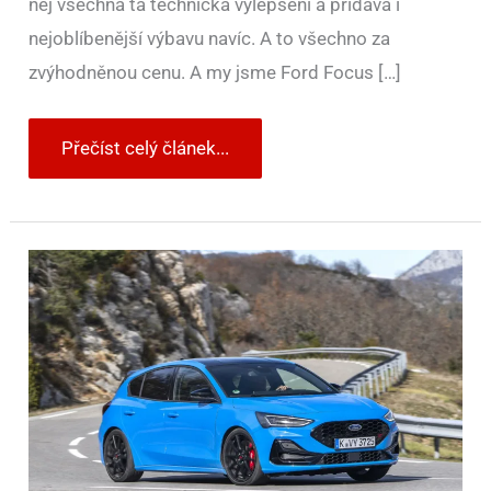
něj všechna ta technická vylepšení a přidává i
nejoblíbenější výbavu navíc. A to všechno za
zvýhodněnou cenu. A my jsme Ford Focus […]
Přečíst celý článek...
Na
okruh
i
na
okresky.
Ford
Focus
ST
Edition
se
stavitelným
podvozkem
a