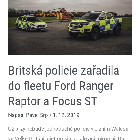
do
fleetu
Ford
Ranger
Raptor
a
Focus
ST
Britská policie zařadila
do fleetu Ford Ranger
Raptor a Focus ST
Napsal
Pavel Srp
/
1. 12. 2019
Už brzy nebude jednoduché policie v Jižním Walesu
ve Velké Británii ujet po silnici, ale ani mimo ni. Do