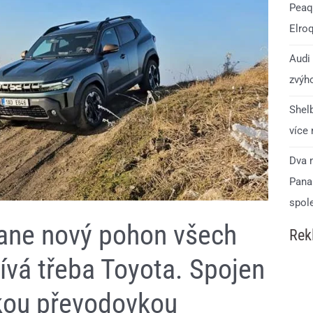
Peaq.
Elro
Audi 
zvýho
Shelb
více
Dva 
Pana
spol
tane nový pohon všech
Rek
ívá třeba Toyota. Spojen
kou převodovkou