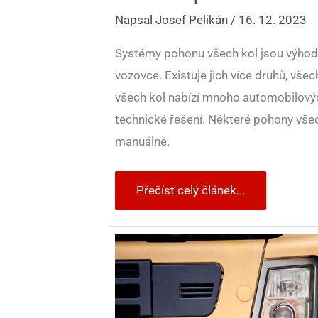
Napsal
Josef Pelikán
/
16. 12. 2023
Systémy pohonu všech kol jsou výhodou 
vozovce. Existuje jich více druhů, vše
všech kol nabízí mnoho automobilových 
technické řešení. Některé pohony všech 
manuálně.
Přečíst celý článek...
Auta,
na
která
je
spolehnutí
i
v extrémních