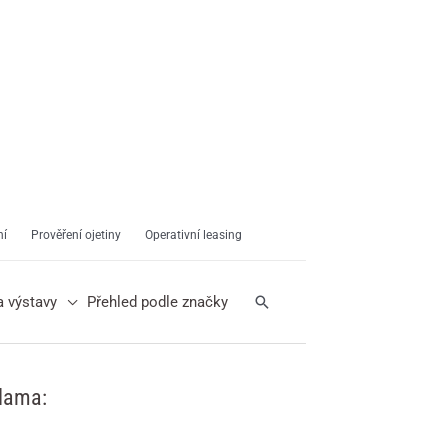
ní
Prověření ojetiny
Operativní leasing
Hledat
a výstavy
Přehled podle značky
lama: