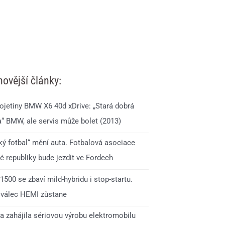
novější články:
 ojetiny BMW X6 40d xDrive: „Stará dobrá
a“ BMW, ale servis může bolet (2013)
ký fotbal“ mění auta. Fotbalová asociace
é republiky bude jezdit ve Fordech
500 se zbaví mild-hybridu i stop-startu.
válec HEMI zůstane
a zahájila sériovou výrobu elektromobilu