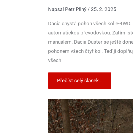
Napsal
Petr Pilný
/
25. 2. 2025
Dacia chystá pohon všech kol e-4WD. 
automatickou převodovkou. Zatím jste 
manuálem. Dacia Duster se ještě done
pohonem všech čtyř kol. Teď ji doplňu
všech
Přečíst celý článek...
Na
co
byste
si
měli
dát
pozor