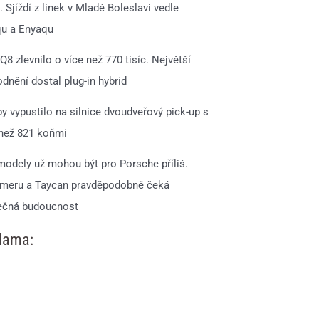
 Sjíždí z linek v Mladé Boleslavi vedle
qu a Enyaqu
Q8 zlevnilo o více než 770 tisíc. Největší
dnění dostal plug-in hybrid
y vypustilo na silnice dvoudveřový pick-up s
 než 821 koňmi
modely už mohou být pro Porsche příliš.
meru a Taycan pravděpodobně čeká
ečná budoucnost
lama: