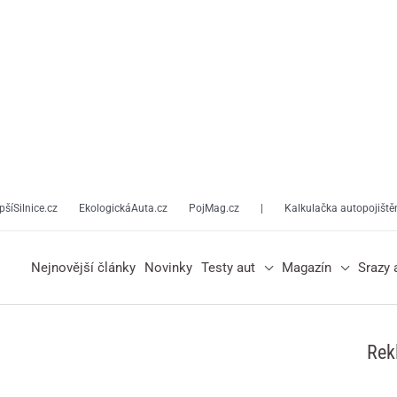
pšíSilnice.cz
EkologickáAuta.cz
PojMag.cz
|
Kalkulačka autopojiště
Nejnovější články
Novinky
Testy aut
Magazín
Srazy 
Rek