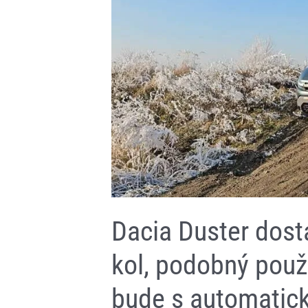
všech
kol,
podobný
používá
třeba
Toyota.
Spojen
bude
s
automatickou
převodovkou
Dacia Duster dos
kol, podobný použ
bude s automatic