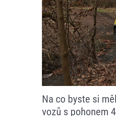
při
koupi
vozů
s pohonem
4×4?
Existují
různá
řešení
Na co byste si měl
vozů s pohonem 4×