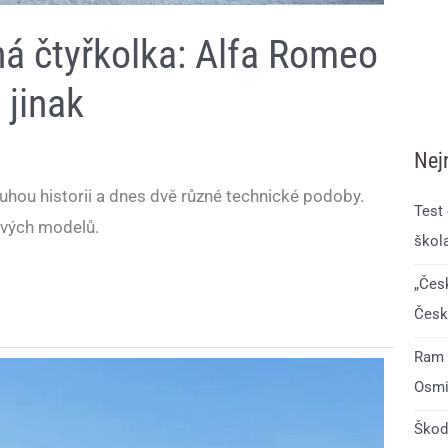
ná čtyřkolka: Alfa Romeo
 jinak
Nej
hou historii a dnes dvě různé technické podoby.
Test
ových modelů.
škol
„Čes
Česk
Ram 1
Osmi
Škod