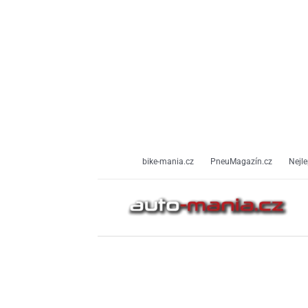
Přeskočit
na
obsah
bike-mania.cz
PneuMagazín.cz
Nejle