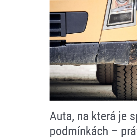
podmínkách
–
právě
taková
tvoří
společnost
Dajbych
4×4
Auta, na která je 
podmínkách – práv