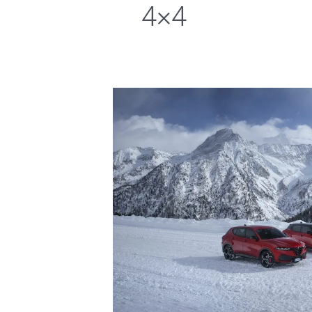
4×4
Tohle
není
obyčejná
čtyřkolka:
Alfa
Romeo
Q4
dělá
věci
úplně
jinak