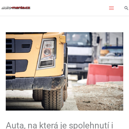
Přeskočit
Hl
na
obsah
Auta, na která je spolehnutí i