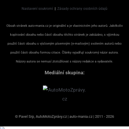
Nastavení soukromí
|
Zásady ochrany osobních údajů
Obsah stránek auto-mania.cz je originální a je vlastnictvím jeho autorů. Jakékoliv
kopírování obsahu nebo částí obsahu těchto stránek je zakázáno, s výjimkou
použití části obsahu s výslovným písemným (e-mailovým) svolením autorů nebo
použití části obsahu formou citace. Články vyjadřují soukromý názor autora.
Názory autora se nemusí ztotožňovat s názory redakce a vydavatele.
Mediální skupina:
© Pavel Srp, AutoMotoZprávy.cz | auto-mania.cz | 2011 - 2026