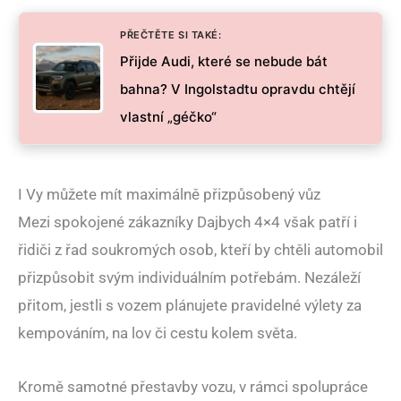
PŘEČTĚTE SI TAKÉ:
Přijde Audi, které se nebude bát
bahna? V Ingolstadtu opravdu chtějí
vlastní „géčko“
I Vy můžete mít maximálně přizpůsobený vůz
Mezi spokojené zákazníky Dajbych 4×4 však patří i
řidiči z řad soukromých osob, kteří by chtěli automobil
přizpůsobit svým individuálním potřebám. Nezáleží
přitom, jestli s vozem plánujete pravidelné výlety za
kempováním, na lov či cestu kolem světa.
Kromě samotné přestavby vozu, v rámci spolupráce