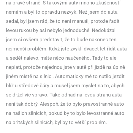
na pravé straně. S takovými auty mnoho zkušeností
nemám a byl to opravdu nezvyk. Než jsem do auta
sedal, byl jsem rád, že to není manuál, protože řadit
levou rukou by asi nebylo jednoduché. Nedokázal
jsem si ovšem představit, že to bude nakonec ten
nejmenší problém. Když jste zvyklí dvacet let řídit auta
a sedět nalevo, máte něco naučeného. Tady to ale
neplatí, protože najednou jste v autě při jízdě na úplně
jiném místě na silnici. Automaticky mě to nutilo jezdit
blíž u středové čáry a musel jsem myslet na to, abych
se držel víc vpravo. Také odhad na levou stranu auta
není tak dobrý. Alespoň, že to bylo pravostranné auto
na našich silnicích, pokud by to bylo levostranné auto
na britských silnicích, byl by to větší problém.