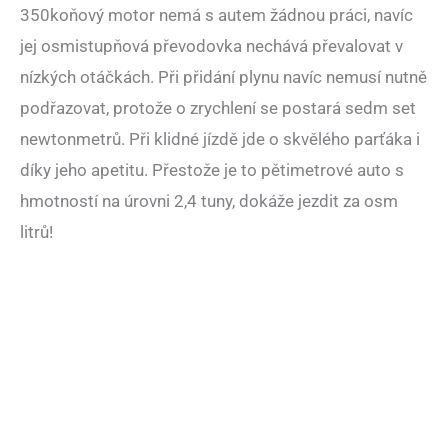
350koňový motor nemá s autem žádnou práci, navíc
jej osmistupňová převodovka nechává převalovat v
nízkých otáčkách. Při přidání plynu navíc nemusí nutně
podřazovat, protože o zrychlení se postará sedm set
newtonmetrů. Při klidné jízdě jde o skvělého parťáka i
díky jeho apetitu. Přestože je to pětimetrové auto s
hmotností na úrovni 2,4 tuny, dokáže jezdit za osm
litrů!