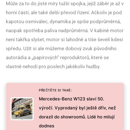
Může za to do jisté míry tužší spojka, jejíž záběr je až v
horní části, ale také delší převod řízení. Ačkoliv je pod
kapotou osmiválec, dynamika je spíše podprůměrná,
naopak spotřeba paliva nadprůměrná. V kabině motor
není takřka slyšet, motor si lahodně a tiše ševelí kdesi
vpředu. Užít si ale můžeme dobový zvuk původního
autorádia a „papírových“ reproduktorů, které se
vlastně nehodí pro poslech jakékoliv hudby.
PŘEČTĚTE SI TAKÉ:
Mercedes-Benz W123 slaví 50.
výročí. Vyprodaný byl ještě dřív, než
dorazil do showroomů. Lidé ho milují
dodnes