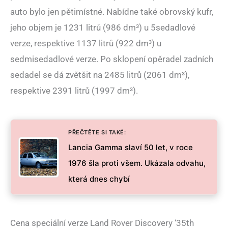
auto bylo jen pětimístné. Nabídne také obrovský kufr,
jeho objem je 1231 litrů (986 dm³) u 5sedadlové
verze, respektive 1137 litrů (922 dm³) u
sedmisedadlové verze. Po sklopení opěradel zadních
sedadel se dá zvětšit na 2485 litrů (2061 dm³),
respektive 2391 litrů (1997 dm³).
PŘEČTĚTE SI TAKÉ:
Lancia Gamma slaví 50 let, v roce
1976 šla proti všem. Ukázala odvahu,
která dnes chybí
Cena speciální verze Land Rover Discovery ‘35th