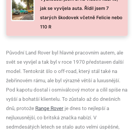
jak se vyvíjela auta. Řídil jsem 7
starých škodovek včetně Felicie nebo
110 R
Původní Land Rover byl hlavně pracovním autem, ale
svět se vyvíjel a tak byl v roce 1970 představen další
model. Tentokrát šlo o off-road, který stál také na
žebřinovém rámu, ale byl výrazně větší a luxusnější.
Pod kapotu dostal i osmiválcový motor a cílil spíše na
vyšší a bohatší klientelu. To zůstalo až do dnešních
dnů, protože
Range Rover
je dnes to nejlepší a
nejluxusnější, co britská značka nabízí. V
sedmdesátých letech se stalo auto velmi úspěšné,