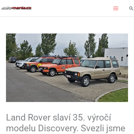
Přeskočit
Hl
na
obsah
Land Rover slaví 35. výročí
modelu Discovery. Svezli jsme