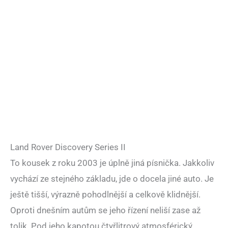
Land Rover Discovery Series II
To kousek z roku 2003 je úplně jiná písnička. Jakkoliv
vychází ze stejného základu, jde o docela jiné auto. Je
ještě tišší, výrazně pohodlnější a celkově klidnější.
Oproti dnešním autům se jeho řízení neliší zase až
tolik. Pod jeho kapotou čtyřlitrový atmosférický