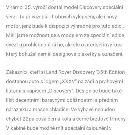
V rámci 35. výročí dostal model Discovery speciální
verzi. Ta přiváží pár drobných vylepšení, ale i nový
motor, jenž bude k dispozici výhradně pro tuto edici.
Měli jsme možnost se s modelem ze speciální edice
svézt a prohlédnout si ho, ale šlo o předsériový kus,
který bohužel neměl designové plaketky a označení.
Zákazníci, kteří si Land Rover Discovery ‘35th Edition’,
dostanou auto s logem „XXXV“ na zádi a prahovými
lištami s nápisem „Discovery“. Design se bude také
lišit decentními barevnými odlišnostmi a předním
nárazníku a masce chladiče. Ve výbavě nebudou
chybět 22palcová černá kola a černé brzdové třmeny.
V kabině bude možné mít speciální čalounění v