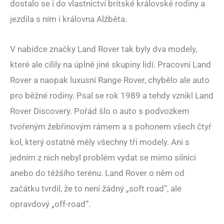
dostalo se i do vlastnictví britské královské rodiny a
jezdila s ním i královna Alžběta.
V nabídce značky Land Rover tak byly dva modely,
které ale cílily na úplně jiné skupiny lidí. Pracovní Land
Rover a naopak luxusní Range Rover, chybělo ale auto
pro běžné rodiny. Psal se rok 1989 a tehdy vznikl Land
Rover Discovery. Pořád šlo o auto s podvozkem
tvořeným žebřinovým rámem a s pohonem všech čtyř
kol, který ostatně měly všechny tři modely. Ani s
jedním z nich nebyl problém vydat se mimo silnici
anebo do těžšího terénu. Land Rover o něm od
začátku tvrdil, že to není žádný „soft road“, ale
opravdový „off-road“.