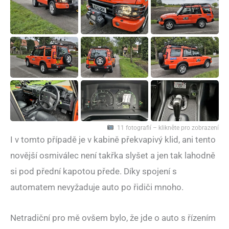
11 fotografií – klikněte pro zobrazení
I v tomto případě je v kabině překvapivý klid, ani tento
novější osmiválec není takřka slyšet a jen tak lahodně
si pod přední kapotou přede. Díky spojení s
automatem nevyžaduje auto po řidiči mnoho.
Netradiční pro mě ovšem bylo, že jde o auto s řízením