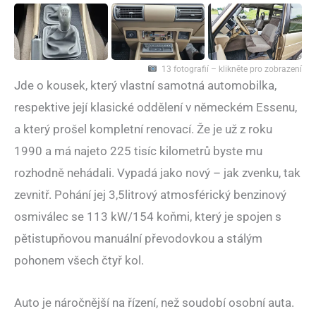
13 fotografií – klikněte pro zobrazení
Jde o kousek, který vlastní samotná automobilka,
respektive její klasické oddělení v německém Essenu,
a který prošel kompletní renovací. Že je už z roku
1990 a má najeto 225 tisíc kilometrů byste mu
rozhodně nehádali. Vypadá jako nový – jak zvenku, tak
zevnitř. Pohání jej 3,5litrový atmosférický benzinový
osmiválec se 113 kW/154 koňmi, který je spojen s
pětistupňovou manuální převodovkou a stálým
pohonem všech čtyř kol.
Auto je náročnější na řízení, než soudobí osobní auta.