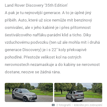
Land Rover Discovery ‘35th Edition’
A pak je tu nejnovější generace. A to je úplně jiný
příběh. Auto, které už sice nemůže mít benzinový
osmiválec, ale v jeho kabině je i přes přítomnost
šestiválcového nafťáku parádní klid a ticho. Díky
vzduchovému podvozku (ten už ale mohla mít i druhá
generace Discovery) je i s 22″ koly překvapivě
pohodlné. Přestože velikost kol na ostrých
nerovnostech nezamaskuje a do kabiny se nerovnost
dostane, neozve se žádná rána.
2 fotografií – klikněte pro zobrazení