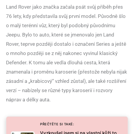
Land Rover jako značka začala psát svůj příběh přes
76 lety, kdy představila svůj první model. Původně šlo
o malý terénní vůz, který byl podobný původnímu
Jeepu. Bylo to auto, které se jmenovalo jen Land
Rover, teprve později dostalo i označení Series a ještě
o mnoho později se z něj nakonec vyvinul klasický
Defender. K tomu ale vedla dlouhá cesta, která
znamenala i proměnu karoserie (přestože nebyla nijak
zásadní a „krabicový“ vzhled zůstal), ale také rozšíření
verzí – nabízely se různé typy karoserií i rozvory
náprav a délky auta.
PŘEČTĚTE SI TAKÉ:
Vyzkoušel jsem si na vlastní kůži to,