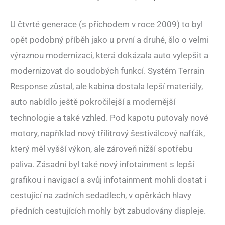
U čtvrté generace (s příchodem v roce 2009) to byl
opět podobný příběh jako u první a druhé, šlo o velmi
výraznou modernizaci, která dokázala auto vylepšit a
modernizovat do soudobých funkcí. Systém Terrain
Response zůstal, ale kabina dostala lepší materiály,
auto nabídlo ještě pokročilejší a modernější
technologie a také vzhled. Pod kapotu putovaly nové
motory, například nový třílitrový šestiválcový nafťák,
který měl vyšší výkon, ale zároveň nižší spotřebu
paliva. Zásadní byl také nový infotainment s lepší
grafikou i navigací a svůj infotainment mohli dostat i
cestující na zadních sedadlech, v opěrkách hlavy
předních cestujících mohly být zabudovány displeje.