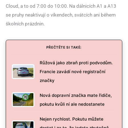
Cloud, a to od 7:00 do 10:00. Na dálnicích A1 a A13
se pruhy neaktivují o víkendech, svátcích ani během
školních prázdnin.
PŘEČTĚTE SI TAKÉ:
Růžová jako zbraň proti podvodům.
Francie zavádí nové registrační
značky
Nová dopravní značka mate řidiče,
pokutu kvůli ní ale nedostanete
Nejen rychlost. Pokutu můžete
dostat i za to, že jedete zbytečně