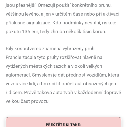
jsou přesnější. Omezují použití konkrétního pruhu,
většinou levého, a jen v určitém čase nebo při aktivaci
příslušné signalizace. Kdo podmínky nesplní, riskuje
pokutu 135 eur, tedy zhruba několik tisíc korun.
Bílý kosočtverec znamená vyhrazený pruh
Francie začala tyto pruhy rozšiřovat hlavně na
vytížených městských tazích a v okolí velkých
aglomerací. Smyslem je dát přednost vozidlům, která
vezou více lidí, a tím snížit počet aut obsazených jen
řidičem. Právě taková auta tvoří v každodenní dopravě
velkou část provozu.
PŘEČTĚTE SI TAKÉ: