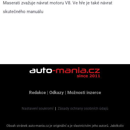
Maserati zvažuje návrat motoru V8. Ve hře je také návrat
skutečného manuálu
Redakce
|
Odkazy
|
Možnosti inzerce
Nastavení soukromí
|
Zásady ochrany osobních údajů
Obsah stránek auto-mania.cz je originální a je vlastnictvím jeho autorů. Jakékoliv