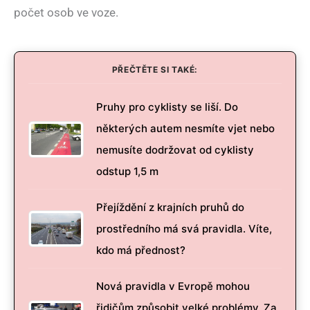
počet osob ve voze.
PŘEČTĚTE SI TAKÉ:
Pruhy pro cyklisty se liší. Do
některých autem nesmíte vjet nebo
nemusíte dodržovat od cyklisty
odstup 1,5 m
Přejíždění z krajních pruhů do
prostředního má svá pravidla. Víte,
kdo má přednost?
Nová pravidla v Evropě mohou
řidičům způsobit velké problémy. Za