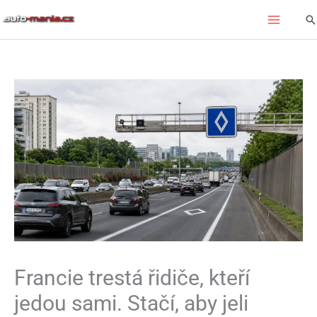
Přeskočit
Hl
na
obsah
Francie trestá řidiče, kteří
jedou sami. Stačí, aby jeli