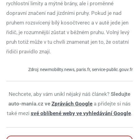
rychlostní limity a mýtné brány, ale i proměnné
dopravní značení nad jízdními pruhy. Pokud je nad
pruhem rozsvícený bílý kosočtverec a v autě jede jen
řidič, je rozumnější zůstat v běžném pruhu. Volný levý
pruh totiž může v tu chvíli znamenat jen to, že ostatní
řidiči pravidlo znají.
Zdroj:
newmobility.news
,
paris.fr
,
service-public.gouv.fr
Nechcete, aby vám unikl nějaký náš článek?
Sledujte
auto-mania.cz ve
Zprávách Google
a přidejte si nás
také mezi
své oblíbené weby ve vyhledávání Google
.