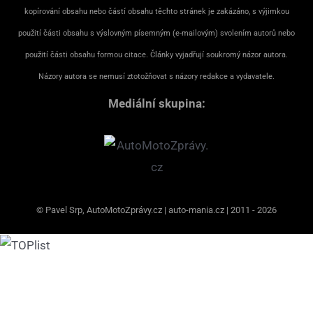
kopírování obsahu nebo částí obsahu těchto stránek je zakázáno, s výjimkou
použití části obsahu s výslovným písemným (e-mailovým) svolením autorů nebo
použití části obsahu formou citace. Články vyjadřují soukromý názor autora.
Názory autora se nemusí ztotožňovat s názory redakce a vydavatele.
Mediální skupina:
© Pavel Srp, AutoMotoZprávy.cz | auto-mania.cz | 2011 - 2026