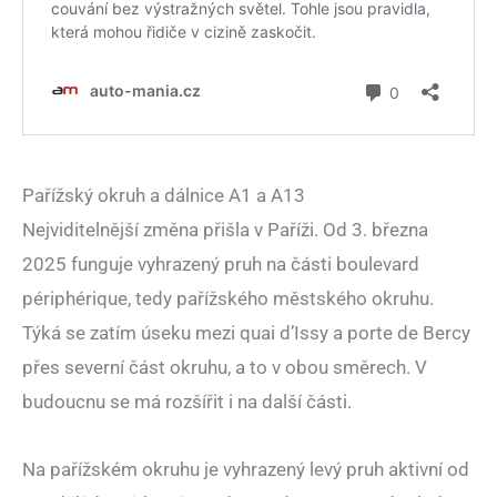
Pařížský okruh a dálnice A1 a A13
Nejviditelnější změna přišla v Paříži. Od 3. března
2025 funguje vyhrazený pruh na části boulevard
périphérique, tedy pařížského městského okruhu.
Týká se zatím úseku mezi quai d’Issy a porte de Bercy
přes severní část okruhu, a to v obou směrech. V
budoucnu se má rozšířit i na další části.
Na pařížském okruhu je vyhrazený levý pruh aktivní od