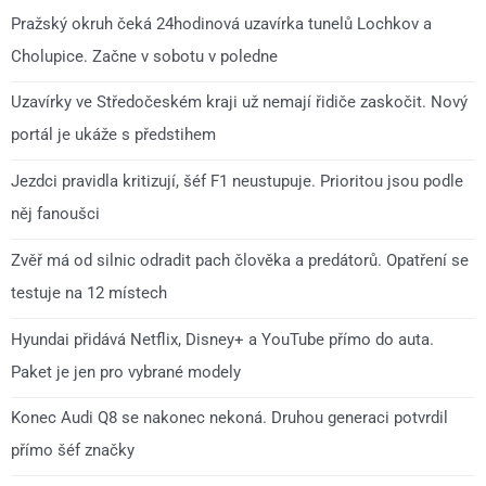
Pražský okruh čeká 24hodinová uzavírka tunelů Lochkov a
Cholupice. Začne v sobotu v poledne
Uzavírky ve Středočeském kraji už nemají řidiče zaskočit. Nový
portál je ukáže s předstihem
Jezdci pravidla kritizují, šéf F1 neustupuje. Prioritou jsou podle
něj fanoušci
Zvěř má od silnic odradit pach člověka a predátorů. Opatření se
testuje na 12 místech
Hyundai přidává Netflix, Disney+ a YouTube přímo do auta.
Paket je jen pro vybrané modely
Konec Audi Q8 se nakonec nekoná. Druhou generaci potvrdil
přímo šéf značky