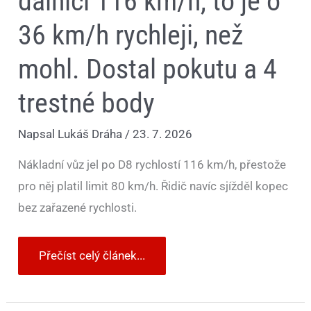
dálnici 116 km/h, to je o
36 km/h rychleji, než
mohl. Dostal pokutu a 4
trestné body
Napsal
Lukáš Dráha
/
23. 7. 2026
Nákladní vůz jel po D8 rychlostí 116 km/h, přestože
pro něj platil limit 80 km/h. Řidič navíc sjížděl kopec
bez zařazené rychlosti.
Přečíst celý článek...