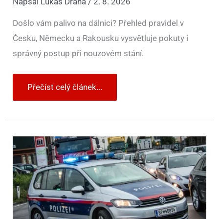
Napsal
Lukáš Dráha
/
2. 8. 2026
Došlo vám palivo na dálnici? Přehled pravidel v
Česku, Německu a Rakousku vysvětluje pokuty i
správný postup při nouzovém stání.
Přečíst celý článek...
Řidiči
v
Rakousku
za
dopravní
přestupek
zaplatí
brzy
výrazně
víc