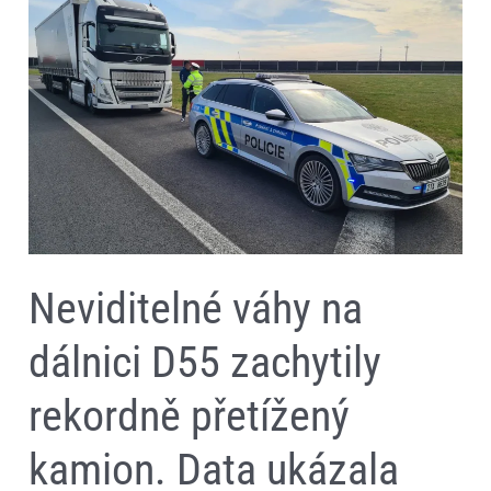
na
dálnici
D55
zachytily
rekordně
přetížený
kamion.
Data
ukázala
87,2
tuny
Neviditelné váhy na
dálnici D55 zachytily
rekordně přetížený
kamion. Data ukázala