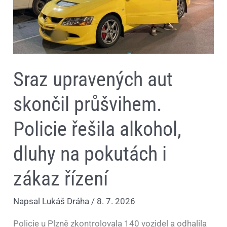
pokutách
i
zákaz
řízení
Sraz upravených aut
skončil průšvihem.
Policie řešila alkohol,
dluhy na pokutách i
zákaz řízení
Napsal
Lukáš Dráha
/
8. 7. 2026
Policie u Plzně zkontrolovala 140 vozidel a odhalila