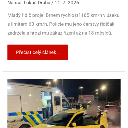
Napsal
Lukáš Dráha
/
11. 7. 2026
Mladý řidič projel Brnem rychlostí 165 km/h v úseku
s limitem 60 km/h. Policie mu jeho čerstvý řidičák
zadržela a hrozí mu zákaz řízení až na 18 měsíců.
Přečíst celý článek...
Sraz
upravených
aut
skončil
průšvihem.
Policie
řešila
alkohol,
dluhy
na