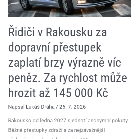
peněz.
Za
rychlost
může
hrozit
Řidiči v Rakousku za
až
145
000
dopravní přestupek
Kč
zaplatí brzy výrazně víc
peněz. Za rychlost může
hrozit až 145 000 Kč
Napsal
Lukáš Dráha
/
26. 7. 2026
Rakousko od ledna 2027 sjednotí anonymní pokuty.
Běžné přestupky zdraží a za nejzávažnější