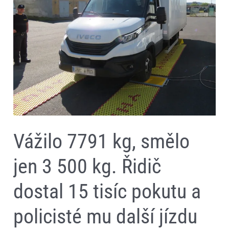
Řidič
dostal
15
tisíc
pokutu
a
policisté
mu
další
jízdu
zatrhli
Vážilo 7791 kg, smělo
jen 3 500 kg. Řidič
dostal 15 tisíc pokutu a
policisté mu další jízdu