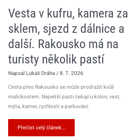
turisty
Vesta v kufru, kamera za
několik
pastí
sklem, sjezd z dálnice a
další. Rakousko má na
turisty několik pastí
Napsal
Lukáš Dráha
/
8. 7. 2026
Cesta přes Rakousko se může prodražit kvůli
maličkostem. Největší pasti čekají u kolon, vest,
mýta, kamer, rychlosti a parkování.
Přečíst celý článek...