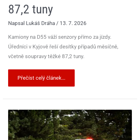
87,2 tuny
Napsal
Lukáš Dráha
/
13. 7. 2026
Kamiony na D55 váží senzory přímo za jízdy.
Úředníci v Kyjově řeší desítky případů měsíčně,
včetně soupravy těžké 87,2 tuny.
Přečíst celý článek...
Rande
v
půjčeném
autě
skončilo
špatně.