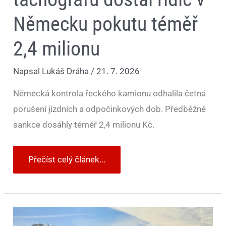
Německu pokutu téměř
2,4 milionu
Napsal
Lukáš Dráha
/
21. 7. 2026
Německá kontrola řeckého kamionu odhalila četná
porušení jízdních a odpočinkových dob. Předběžné
sankce dosáhly téměř 2,4 milionu Kč.
Přečíst celý článek...
Neviditelné
váhy