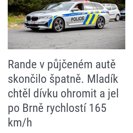
Mladík
chtěl
dívku
ohromit
a
jel
po
Brně
rychlostí
165
km/h
Rande v půjčeném autě
skončilo špatně. Mladík
chtěl dívku ohromit a jel
po Brně rychlostí 165
km/h