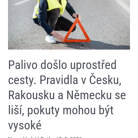
Česku,
Rakousku
a
Německu
se
liší,
pokuty
mohou
být
vysoké
Palivo došlo uprostřed
cesty. Pravidla v Česku,
Rakousku a Německu se
liší, pokuty mohou být
vysoké