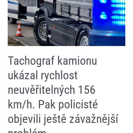
policisté
objevili
ještě
závažnější
problém
Tachograf kamionu
ukázal rychlost
neuvěřitelných 156
km/h. Pak policisté
objevili ještě závažnější