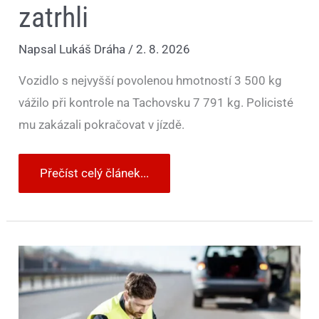
zatrhli
Napsal
Lukáš Dráha
/
2. 8. 2026
Vozidlo s nejvyšší povolenou hmotností 3 500 kg
vážilo při kontrole na Tachovsku 7 791 kg. Policisté
mu zakázali pokračovat v jízdě.
Přečíst celý článek...
Palivo
došlo
uprostřed
cesty.
Pravidla
v