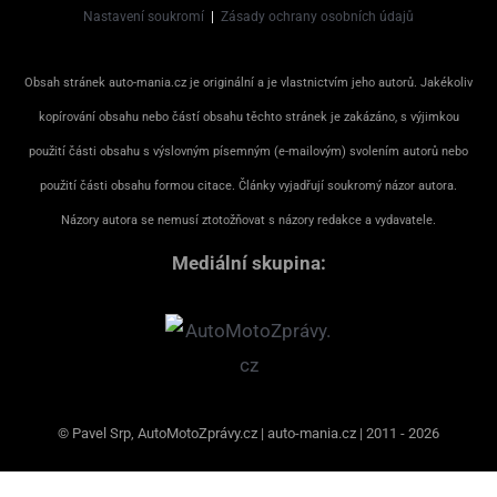
Nastavení soukromí
|
Zásady ochrany osobních údajů
Obsah stránek auto-mania.cz je originální a je vlastnictvím jeho autorů. Jakékoliv
kopírování obsahu nebo částí obsahu těchto stránek je zakázáno, s výjimkou
použití části obsahu s výslovným písemným (e-mailovým) svolením autorů nebo
použití části obsahu formou citace. Články vyjadřují soukromý názor autora.
Názory autora se nemusí ztotožňovat s názory redakce a vydavatele.
Mediální skupina:
© Pavel Srp, AutoMotoZprávy.cz | auto-mania.cz | 2011 - 2026