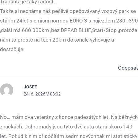
Trabanta je taky radost.
Takže si necháme náš pečlivě opečovávaný vozový park se
stářím 24let s emisní normou EURO 3 s nájezdem 280 , 390
,další má 680 000km ,bez DPF,AD BLUE,Start/Stop ,protože
nám to prostě na těch 20km dokonale vyhovuje a
dostačuje.
Odepsat
JOSEF
24. 6. 2026 V 08:02
No… mám dva veterány z konce padesátých let. Na běžných
značkách. Dohromady jsou tyto dvě auta stará skoro 140
let. Pokud k nim připočítám sedm nových tak mi statisticky