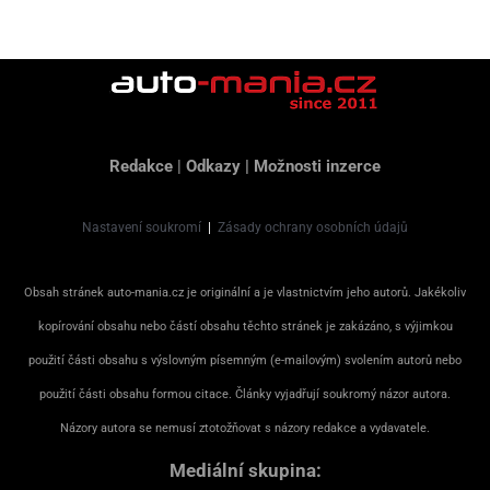
Redakce
|
Odkazy
|
Možnosti inzerce
Nastavení soukromí
|
Zásady ochrany osobních údajů
Obsah stránek auto-mania.cz je originální a je vlastnictvím jeho autorů. Jakékoliv
kopírování obsahu nebo částí obsahu těchto stránek je zakázáno, s výjimkou
použití části obsahu s výslovným písemným (e-mailovým) svolením autorů nebo
použití části obsahu formou citace. Články vyjadřují soukromý názor autora.
Názory autora se nemusí ztotožňovat s názory redakce a vydavatele.
Mediální skupina: