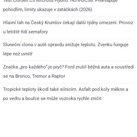
Test Citroën C3 Aircross Hybrid 145 e-DCS6: Překvapuje
pohodlím, limity ukazuje v zatáčkách (2026)
Hlavní tah na Český Krumlov čekají další týdny omezení. Provoz
u letiště řídí semafory
Sluneční clona v autě opravdu snižuje teplotu. Zvenku funguje
lépe než uvnitř
Značka „pro každého“ je pryč? Ford zrušil běžná auta a soustředí
se na Bronco, Tremor a Raptor
Tropické teploty škodí také silnicím. Asfalt pod koly měkne a
po vedru a bouřce se může vozovka rychle zničit