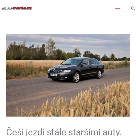
Přeskočit
Hl
na
obsah
Češi jezdí stále staršími auty.