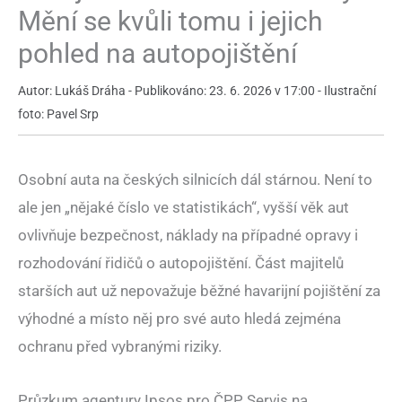
Mění se kvůli tomu i jejich
pohled na autopojištění
Autor: Lukáš Dráha - Publikováno: 23. 6. 2026 v 17:00 - Ilustrační
foto: Pavel Srp
Osobní auta na českých silnicích dál stárnou. Není to
ale jen „nějaké číslo ve statistikách“, vyšší věk aut
ovlivňuje bezpečnost, náklady na případné opravy i
rozhodování řidičů o autopojištění. Část majitelů
starších aut už nepovažuje běžné havarijní pojištění za
výhodné a místo něj pro své auto hledá zejména
ochranu před vybranými riziky.
Průzkum agentury Ipsos pro ČPP Servis na