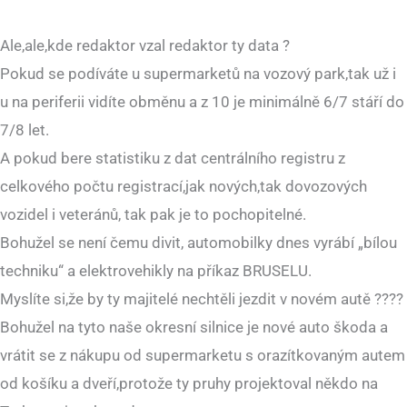
Ale,ale,kde redaktor vzal redaktor ty data ?
Pokud se podíváte u supermarketů na vozový park,tak už i
u na periferii vidíte obměnu a z 10 je minimálně 6/7 stáří do
7/8 let.
A pokud bere statistiku z dat centrálního registru z
celkového počtu registrací,jak nových,tak dovozových
vozidel i veteránů, tak pak je to pochopitelné.
Bohužel se není čemu divit, automobilky dnes vyrábí „bílou
techniku“ a elektrovehikly na příkaz BRUSELU.
Myslíte si,že by ty majitelé nechtěli jezdit v novém autě ????
Bohužel na tyto naše okresní silnice je nové auto škoda a
vrátit se z nákupu od supermarketu s orazítkovaným autem
od košíku a dveří,protože ty pruhy projektoval někdo na