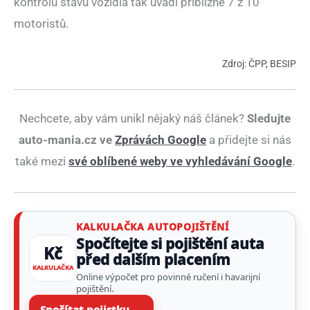
kontrolu stavu vozidla tak uvádí přibližně 7 z 10
motoristů.
Zdroj: ČPP, BESIP
Nechcete, aby vám unikl nějaký náš článek?
Sledujte
auto-mania.cz ve
Zprávách Google
a přidejte si nás
také mezi
své oblíbené weby ve vyhledávání Google
.
KALKULAČKA AUTOPOJIŠTĚNÍ
Spočítejte si pojištění auta
Kč
před dalším placením
KALKULAČKA
Online výpočet pro povinné ručení i havarijní
pojištění.
Spočítat pojistku →