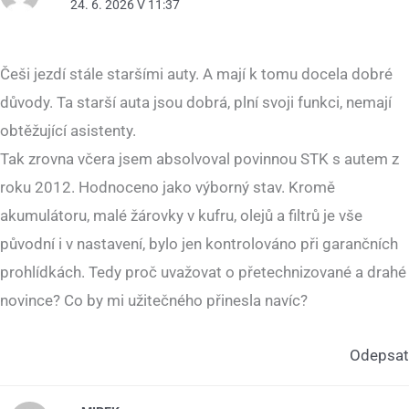
24. 6. 2026 V 11:37
Češi jezdí stále staršími auty. A mají k tomu docela dobré
důvody. Ta starší auta jsou dobrá, plní svoji funkci, nemají
obtěžující asistenty.
Tak zrovna včera jsem absolvoval povinnou STK s autem z
roku 2012. Hodnoceno jako výborný stav. Kromě
akumulátoru, malé žárovky v kufru, olejů a filtrů je vše
původní i v nastavení, bylo jen kontrolováno při garančních
prohlídkách. Tedy proč uvažovat o přetechnizované a drahé
novince? Co by mi užitečného přinesla navíc?
Odepsat