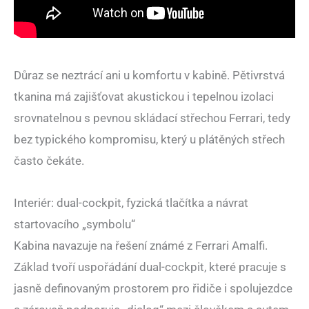
Důraz se neztrácí ani u komfortu v kabině. Pětivrstvá
tkanina má zajišťovat akustickou i tepelnou izolaci
srovnatelnou s pevnou skládací střechou Ferrari, tedy
bez typického kompromisu, který u plátěných střech
často čekáte.
Interiér: dual-cockpit, fyzická tlačítka a návrat
startovacího „symbolu“
Kabina navazuje na řešení známé z Ferrari Amalfi.
Základ tvoří uspořádání dual-cockpit, které pracuje s
jasně definovaným prostorem pro řidiče i spolujezdce