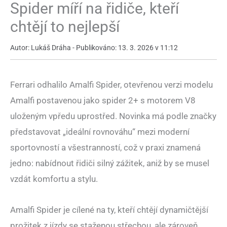
Spider míří na řidiče, kteří
chtějí to nejlepší
Autor: Lukáš Dráha - Publikováno: 13. 3. 2026 v 11:12
Ferrari odhalilo Amalfi Spider, otevřenou verzi modelu
Amalfi postavenou jako spider 2+ s motorem V8
uloženým vpředu uprostřed. Novinka má podle značky
představovat „ideální rovnováhu“ mezi moderní
sportovností a všestranností, což v praxi znamená
jedno: nabídnout řidiči silný zážitek, aniž by se musel
vzdát komfortu a stylu.
Amalfi Spider je cílené na ty, kteří chtějí dynamičtější
prožitek z jízdy se staženou střechou, ale zároveň