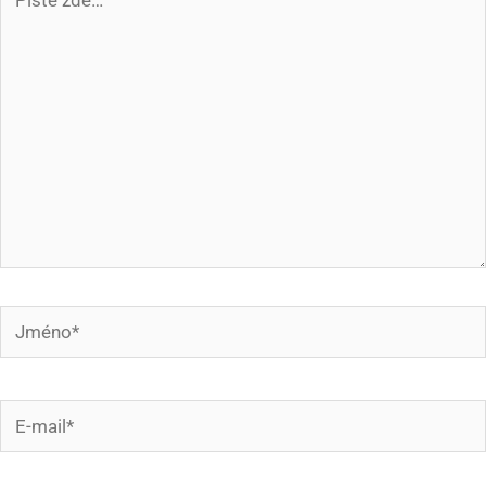
zde…
Jméno*
E-
mail*