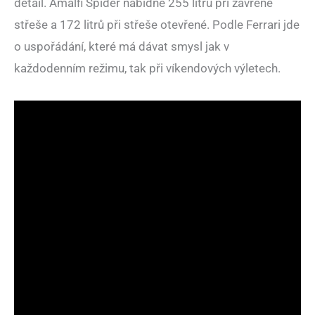
detail. Amalfi Spider nabídne 255 litrů při zavřené
střeše a 172 litrů při střeše otevřené. Podle Ferrari jde
o uspořádání, které má dávat smysl jak v
každodenním režimu, tak při víkendových výletech.