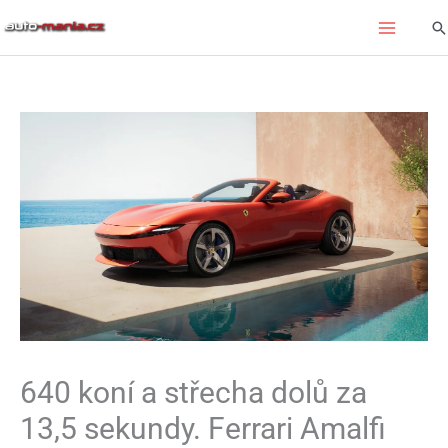
Přeskočit
Hl
na
obsah
640 koní a střecha dolů za
13,5 sekundy. Ferrari Amalfi