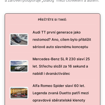
a zároveň podporuje „dialog“ mezi člověkem a autem.
PŘEČTĚTE SI TAKÉ:
Audi TT první generace jako
restomod? Ano, cílem bylo přiblížit
sériové auto slavnému konceptu
Mercedes-Benz SL R 230 slaví 25
let. Střechu složil za 16 sekund a
nabídl i dvanáctiválec
Alfa Romeo Spider slaví 60 let.
Legenda zvaná Duetto patří mezi
opravdové sběratelské klenoty