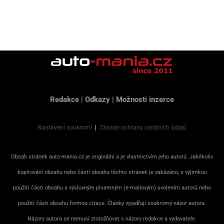
Redakce
|
Odkazy
|
Možnosti inzerce
Nastavení soukromí
|
Zásady ochrany osobních údajů
Obsah stránek auto-mania.cz je originální a je vlastnictvím jeho autorů. Jakékoliv
kopírování obsahu nebo částí obsahu těchto stránek je zakázáno, s výjimkou
použití části obsahu s výslovným písemným (e-mailovým) svolením autorů nebo
použití části obsahu formou citace. Články vyjadřují soukromý názor autora.
Názory autora se nemusí ztotožňovat s názory redakce a vydavatele.