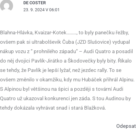
DE COSTER
23. 9. 2024 V 06:01
Blahna-Hlávka, Kvaizar-Kotek………, to byly panečku řežby,
ovšem pak si ultrabolševik Čuba (JZD Slušovice) vydupal
nákup vozu z “ prohnilého západu“ – Audi Quatro a posadil
do něj dvojici Pavlík-Jirátko a Škodovečky byly bity. Říkalo
se tehdy, že Pavlík je lepší lyžař, než jezdec rally. To se
ovšem změnilo v okamžiku, kdy mu Hubáček přihrál Alpinu.
S Alpinou byl většinou na špici a později s tovární Audi
Quatro už ukazoval konkurenci jen záda. S tou Audinou by
tehdy dokázala vyhrávat snad i stará Blažková.
Odepsat