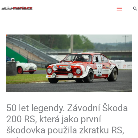
Přeskočit
Hl
na
obsah
50 let legendy. Závodní Škoda
200 RS, která jako první
škodovka použila zkratku RS,