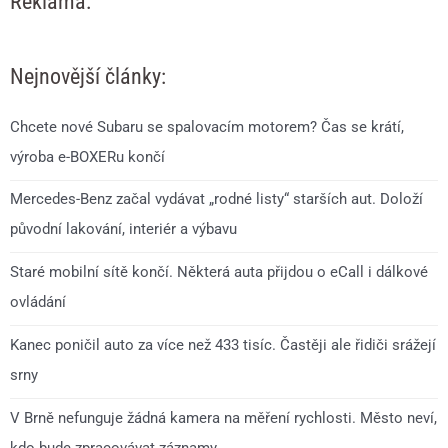
Reklama:
Nejnovější články:
Chcete nové Subaru se spalovacím motorem? Čas se krátí,
výroba e-BOXERu končí
Mercedes-Benz začal vydávat „rodné listy“ starších aut. Doloží
původní lakování, interiér a výbavu
Staré mobilní sítě končí. Některá auta přijdou o eCall i dálkové
ovládání
Kanec poničil auto za více než 433 tisíc. Častěji ale řidiči srážejí
srny
V Brně nefunguje žádná kamera na měření rychlosti. Město neví,
kdo bude zpracovávat záznamy