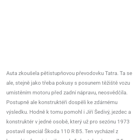
Auta zkoušela pětistupňovou převodovku Tatra. Ta se
ale, stejně jako třeba pokusy s posunem těžiště vozu
umístěním motoru před zadní nápravu, neosvědčila.
Postupně ale konstruktéři dospěli ke zdárnému
výsledku. Hodně k tomu pomohl i Jiří Šedivý, jezdec a
konstruktér v jedné osobě, který už pro sezónu 1973
postavil speciál Škoda 110 R B5. Ten vycházel z