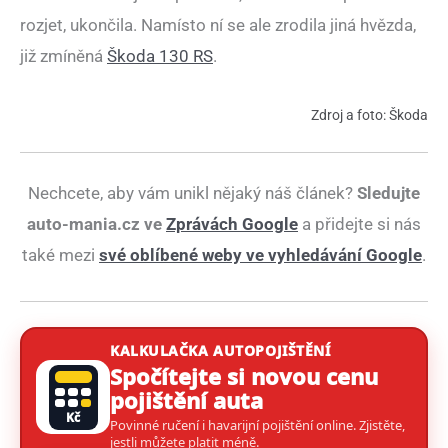
rozjet, ukončila. Namísto ní se ale zrodila jiná hvězda,
již zmíněná
Škoda 130 RS
.
Zdroj a foto: Škoda
Nechcete, aby vám unikl nějaký náš článek?
Sledujte
auto-mania.cz ve
Zprávách Google
a přidejte si nás
také mezi
své oblíbené weby ve vyhledávání Google
.
KALKULAČKA AUTOPOJIŠTĚNÍ
Spočítejte si novou cenu
pojištění auta
Kč
Povinné ručení i havarijní pojištění online. Zjistěte,
jestli můžete platit méně.