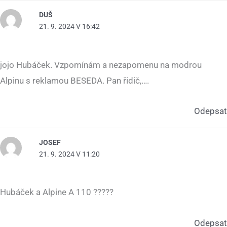
DUŠ
21. 9. 2024 V 16:42
jojo Hubáček. Vzpomínám a nezapomenu na modrou
Alpinu s reklamou BESEDA. Pan řidič,….
Odepsat
JOSEF
21. 9. 2024 V 11:20
Hubáček a Alpine A 110 ?????
Odepsat