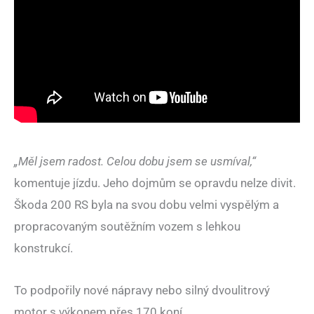
„Měl jsem radost. Celou dobu jsem se usmíval,“
komentuje jízdu. Jeho dojmům se opravdu nelze divit.
Škoda 200 RS byla na svou dobu velmi vyspělým a
propracovaným soutěžním vozem s lehkou
konstrukcí.
To podpořily nové nápravy nebo silný dvoulitrový
motor s výkonem přes 170 koní.