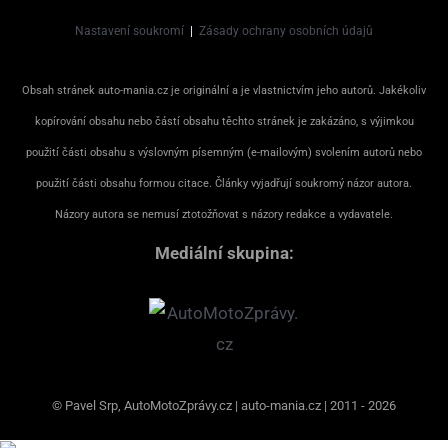
Nastavení soukromí
|
Zásady ochrany osobních údajů
Obsah stránek auto-mania.cz je originální a je vlastnictvím jeho autorů. Jakékoliv
kopírování obsahu nebo částí obsahu těchto stránek je zakázáno, s výjimkou
použití části obsahu s výslovným písemným (e-mailovým) svolením autorů nebo
použití části obsahu formou citace. Články vyjadřují soukromý názor autora.
Názory autora se nemusí ztotožňovat s názory redakce a vydavatele.
Mediální skupina:
© Pavel Srp, AutoMotoZprávy.cz | auto-mania.cz | 2011 - 2026