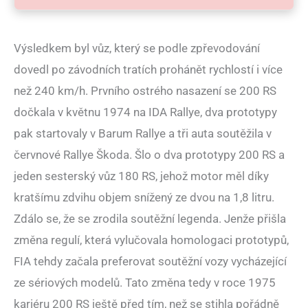
Výsledkem byl vůz, který se podle zpřevodování
dovedl po závodních tratích prohánět rychlostí i více
než 240 km/h. Prvního ostrého nasazení se 200 RS
dočkala v květnu 1974 na IDA Rallye, dva prototypy
pak startovaly v Barum Rallye a tři auta soutěžila v
červnové Rallye Škoda. Šlo o dva prototypy 200 RS a
jeden sesterský vůz 180 RS, jehož motor měl díky
kratšímu zdvihu objem snížený ze dvou na 1,8 litru.
Zdálo se, že se zrodila soutěžní legenda. Jenže přišla
změna regulí, která vylučovala homologaci prototypů,
FIA tehdy začala preferovat soutěžní vozy vycházející
ze sériových modelů. Tato změna tedy v roce 1975
kariéru 200 RS ještě před tím, než se stihla pořádně