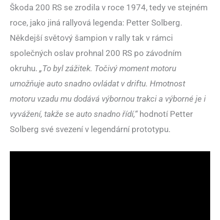
Škoda 200 RS se zrodila v roce 1974, tedy ve stejném
roce, jako jiná rallyová legenda: Petter Solberg.
Někdejší světový šampion v rally tak v rámci
společných oslav prohnal 200 RS po závodním
okruhu.
„To byl zážitek. Točivý moment motoru
umožňuje auto snadno ovládat v driftu. Hmotnost
motoru vzadu mu dodává výbornou trakci a výborné je i
vyvážení, takže se auto snadno řídí,“
hodnotí Petter
Solberg své svezení v legendární prototypu.