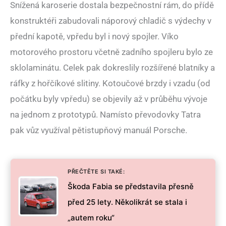
Snížená karoserie dostala bezpečnostní rám, do přídě
konstruktéři zabudovali náporový chladič s výdechy v
přední kapotě, vpředu byl i nový spojler. Víko
motorového prostoru včetně zadního spojleru bylo ze
sklolaminátu. Celek pak dokreslily rozšířené blatníky a
ráfky z hořčíkové slitiny. Kotoučové brzdy i vzadu (od
počátku byly vpředu) se objevily až v průběhu vývoje
na jednom z prototypů. Namísto převodovky Tatra
pak vůz využíval pětistupňový manuál Porsche.
PŘEČTĚTE SI TAKÉ:
Škoda Fabia se představila přesně
před 25 lety. Několikrát se stala i
„autem roku“