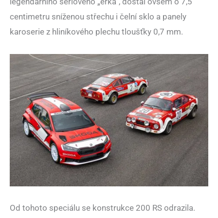
legendárního sériového „erka“, dostal ovšem o 7,5
centimetru sníženou střechu i čelní sklo a panely
karoserie z hliníkového plechu tloušťky 0,7 mm.
Od tohoto speciálu se konstrukce 200 RS odrazila.