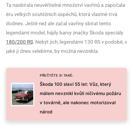
Ta nasbírala neuvěřitelné množství vavřínů a započala
éru velkých soutěžních úspěchů, která vlastně trvá
dodnes. Ještě než ale začal vavříny sbírat tento
legendární model, hájily barvy značky Škoda speciály
180/200 RS
. Nebýt jich, legendární 130 RS v podobě, v
jaké ji dnes velebíme, by možná nevznikla.
PŘEČTĚTE SI TAKÉ:
Škoda 100 slaví 55 let: Vůz, který
málem nevznikl kvůli ničivému požáru
v továrně, ale nakonec motorizoval
národ