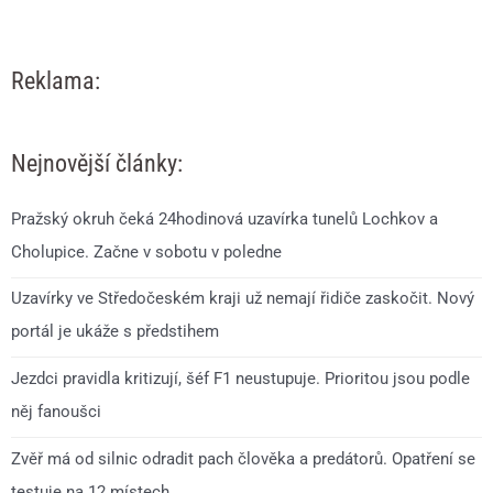
Reklama:
Nejnovější články:
Pražský okruh čeká 24hodinová uzavírka tunelů Lochkov a
Cholupice. Začne v sobotu v poledne
Uzavírky ve Středočeském kraji už nemají řidiče zaskočit. Nový
portál je ukáže s předstihem
Jezdci pravidla kritizují, šéf F1 neustupuje. Prioritou jsou podle
něj fanoušci
Zvěř má od silnic odradit pach člověka a predátorů. Opatření se
testuje na 12 místech