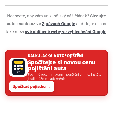
Nechcete, aby vám unikl nějaký náš článek?
Sledujte
auto-mania.cz ve
Zprávách Google
a přidejte si nás
také mezi
své oblíbené weby ve vyhledávání Google
.
KALKULAČKA AUTOPOJIŠTĚNÍ
Spočítejte si novou cenu
pojištění auta
Kč
Povinné ručení i havarijní pojištění online. Zjistěte,
jestli můžete platit méně.
Spočítat pojistku →