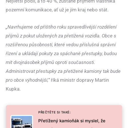
Největší podíl, a to 40 %, zůstane příjmem vlastníka
pozemní komunikace, ať už je jím kraj nebo stát.
„Navrhujeme od příštího roku spravedlivější rozdělení
příjmů z pokut uložených za přetížená vozidla. Obce s
rozšířenou působností, které vedou příslušná správní
řízení a ukládají pokuty za spáchané přestupky, budou
mít dvojnásobek příjmů oproti současnosti.
Administrovat přestupky za přetížené kamiony tak bude
pro obce výhodnější,“
říká ministr dopravy Martin
Kupka.
PŘEČTĚTE SI TAKÉ:
Přetížený kamioňák si myslel, že