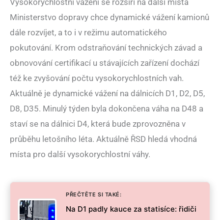
Vysokorychlostní vážení se rozšíří na další místa
Ministerstvo dopravy chce dynamické vážení kamionů
dále rozvíjet, a to i v režimu automatického
pokutování. Krom odstraňování technických závad a
obnovování certifikací u stávajících zařízení dochází
též ke zvyšování počtu vysokorychlostních vah.
Aktuálně je dynamické vážení na dálnicích D1, D2, D5,
D8, D35. Minulý týden byla dokončena váha na D48 a
staví se na dálnici D4, která bude zprovozněna v
průběhu letošního léta. Aktuálně ŘSD hledá vhodná
místa pro další vysokorychlostní váhy.
PŘEČTĚTE SI TAKÉ:
Na D1 padly kauce za statisíce: řidiči