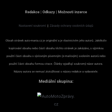
Redakce
|
Odkazy
|
Možnosti inzerce
Nastavení soukromí
|
Zásady ochrany osobních údajů
Obsah stránek auto-mania.cz je originální a je vlastnictvím jeho autorů. Jakékoliv
kopírování obsahu nebo částí obsahu těchto stránek je zakázáno, s výjimkou
použití části obsahu s výslovným písemným (e-mailovým) svolením autorů nebo
použití části obsahu formou citace. Články vyjadřují soukromý názor autora.
Názory autora se nemusí ztotožňovat s názory redakce a vydavatele.
Mediální skupina: