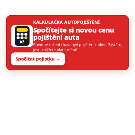
KALKULAČKA AUTOPOJIŠTĚNÍ
Spočítejte si novou cenu
pojištění auta
Kč
Povinné ručení i havarijní pojištění online. Zjistěte,
jestli můžete platit méně.
Spočítat pojistku →