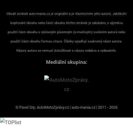
Obsah stránek auto-mania.cz je originální a je vlastnictvím jeho autorů. Jakékoliv
kopírování obsahu nebo částí obsahu těchto stránek je zakázáno, s výjimkou
použití části obsahu s výslovným písemným (e-mailovým) svolením autorů nebo
použití části obsahu formou citace. Články vyjadřují soukromý názor autora.
Názory autora se nemusí ztotožňovat s názory redakce a vydavatele.
Mediální skupina:
© Pavel Srp, AutoMotoZprávy.cz | auto-mania.cz | 2011 - 2026