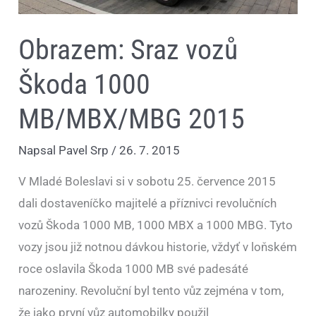
Obrazem: Sraz vozů
Škoda 1000
MB/MBX/MBG 2015
Napsal
Pavel Srp
/
26. 7. 2015
V Mladé Boleslavi si v sobotu 25. července 2015
dali dostaveníčko majitelé a příznivci revolučních
vozů Škoda 1000 MB, 1000 MBX a 1000 MBG. Tyto
vozy jsou již notnou dávkou historie, vždyť v loňském
roce oslavila Škoda 1000 MB své padesáté
narozeniny. Revoluční byl tento vůz zejména v tom,
že jako první vůz automobilky použil