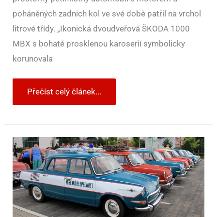
poháněných zadních kol ve své době patřil na vrchol
litrové třídy. „Ikonická dvoudveřová ŠKODA 1000
MBX s bohatě prosklenou karoserií symbolicky
korunovala
Přečíst celý článek...
Obrazem:
Sraz
vozů
Škoda
1000
MB/MBX/MBG
2015