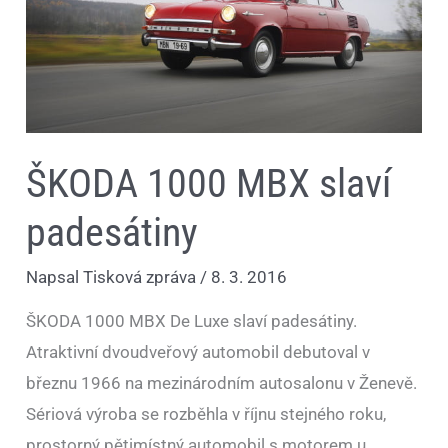
ŠKODA 1000 MBX slaví
padesátiny
Napsal
Tisková zpráva
/
8. 3. 2016
ŠKODA 1000 MBX De Luxe slaví padesátiny.
Atraktivní dvoudveřový automobil debutoval v
březnu 1966 na mezinárodním autosalonu v Ženevě.
Sériová výroba se rozběhla v říjnu stejného roku,
prostorný pětimístný automobil s motorem u