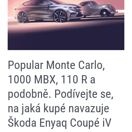
1000
MBX,
110
R
a
podobně.
Podívejte
se,
na
jaká
kupé
navazuje
Popular Monte Carlo,
Škoda
Enyaq
Coupé
1000 MBX, 110 R a
iV
podobně. Podívejte se,
na jaká kupé navazuje
Škoda Enyaq Coupé iV