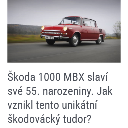
slaví
své
55.
narozeniny.
Jak
vznikl
tento
unikátní
škodovácký
tudor?
Škoda 1000 MBX slaví
své 55. narozeniny. Jak
vznikl tento unikátní
škodovácký tudor?