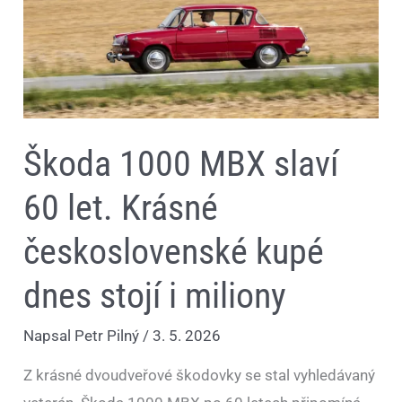
kupé
dnes
stojí
i
miliony
Škoda 1000 MBX slaví
60 let. Krásné
československé kupé
dnes stojí i miliony
Napsal
Petr Pilný
/
3. 5. 2026
Z krásné dvoudveřové škodovky se stal vyhledávaný