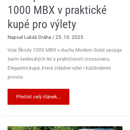
1000 MBX v praktické
kupé pro výlety
Napsal
Lukáš Dráha
/
25. 10. 2025
Vize Škody 1000 MBX v duchu Modern Solid spojuje
šarm šedesátých let s praktičností crossoveru.
Elegantní kupé, které zvládne výlet i každodenní
provoz.
Přečíst celý článek...
V