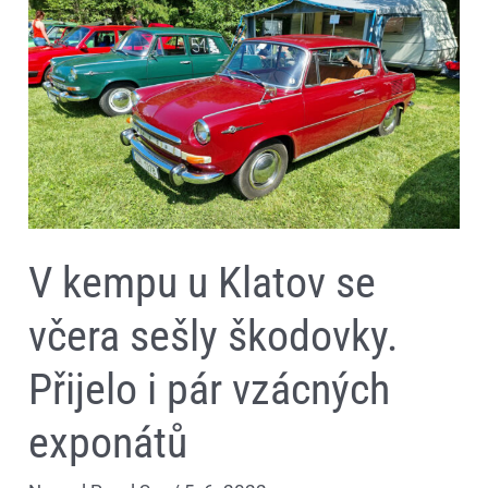
kempu
u
Klatov
se
včera
sešly
škodovky.
Přijelo
i
pár
vzácných
exponátů
V kempu u Klatov se
včera sešly škodovky.
Přijelo i pár vzácných
exponátů