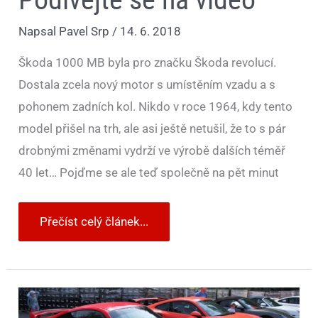
Napsal
Pavel Srp
/
14. 6. 2018
Škoda 1000 MB byla pro značku Škoda revolucí.
Dostala zcela nový motor s umístěním vzadu a s
pohonem zadních kol. Nikdo v roce 1964, kdy tento
model přišel na trh, ale asi ještě netušil, že to s pár
drobnými změnami vydrží ve výrobě dalších téměř
40 let… Pojďme se ale teď společně na pět minut
Přečíst celý článek...
Obrazem:
23.
Ferdinand