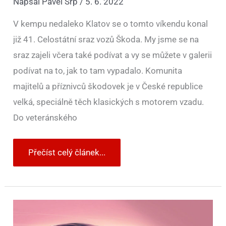
Napsal
Pavel Srp
/
5. 6. 2022
V kempu nedaleko Klatov se o tomto víkendu konal
již 41. Celostátní sraz vozů Škoda. My jsme se na
sraz zajeli včera také podívat a vy se můžete v galerii
podívat na to, jak to tam vypadalo. Komunita
majitelů a příznivců škodovek je v České republice
velká, speciálně těch klasických s motorem vzadu.
Do veteránského
Přečíst celý článek...
Popular
Monte
Carlo,