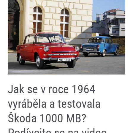
se
v
roce
1964
vyráběla
a
testovala
Škoda
1000
MB?
Podívejte
se
na
video
Jak se v roce 1964
vyráběla a testovala
Škoda 1000 MB?
Podívejte se na video