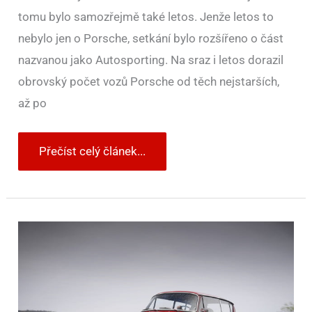
tomu bylo samozřejmě také letos. Jenže letos to
nebylo jen o Porsche, setkání bylo rozšířeno o část
nazvanou jako Autosporting. Na sraz i letos dorazil
obrovský počet vozů Porsche od těch nejstarších,
až po
Přečíst celý článek...
ŠKODA
1000
MBX
slaví
padesátiny