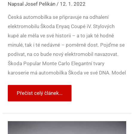
Napsal
Josef Pelikán
/
12. 1. 2022
Česká automobilka se připravuje na odhalení
elektromobilu Škoda Enyaq Coupé iV. Stylových
kupé ale měla ve své historii – a to jak té hodně
minulé, tak i té nedávné – poměrně dost. Pojďme se
podívat, na co bude nový elektromobil navazovat.
Škoda Popular Monte Carlo Elegantní tvary
karoserie má automobilka Škoda ve své DNA. Model
Přečíst celý článek...
Škoda
1000
MBX