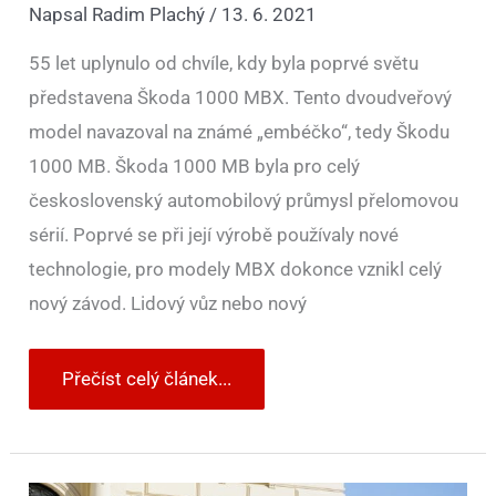
Napsal
Radim Plachý
/
13. 6. 2021
55 let uplynulo od chvíle, kdy byla poprvé světu
představena Škoda 1000 MBX. Tento dvoudveřový
model navazoval na známé „embéčko“, tedy Škodu
1000 MB. Škoda 1000 MB byla pro celý
československý automobilový průmysl přelomovou
sérií. Poprvé se při její výrobě používaly nové
technologie, pro modely MBX dokonce vznikl celý
nový závod. Lidový vůz nebo nový
Přečíst celý článek...
Jak