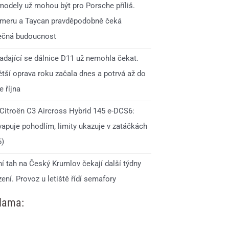
modely už mohou být pro Porsche příliš.
meru a Taycan pravděpodobně čeká
ečná budoucnost
adající se dálnice D11 už nemohla čekat.
ětší oprava roku začala dnes a potrvá až do
 října
 Citroën C3 Aircross Hybrid 145 e-DCS6:
vapuje pohodlím, limity ukazuje v zatáčkách
6)
í tah na Český Krumlov čekají další týdny
ní. Provoz u letiště řídí semafory
lama: