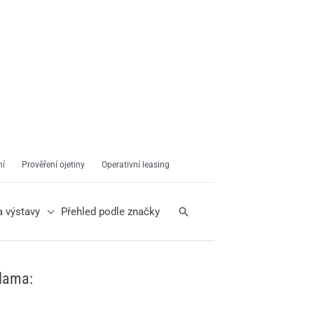
ní
Prověření ojetiny
Operativní leasing
Hledat
a výstavy
Přehled podle značky
lama: