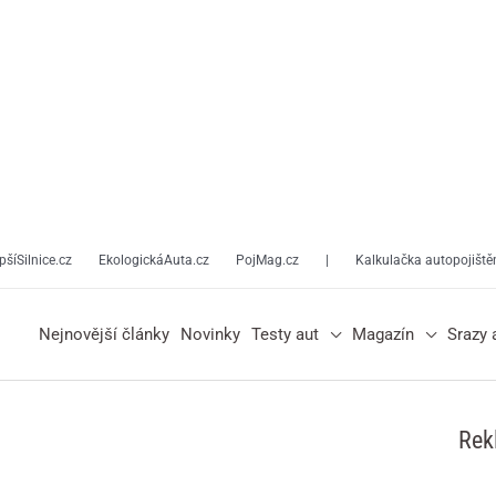
pšíSilnice.cz
EkologickáAuta.cz
PojMag.cz
|
Kalkulačka autopojiště
Nejnovější články
Novinky
Testy aut
Magazín
Srazy 
Rek