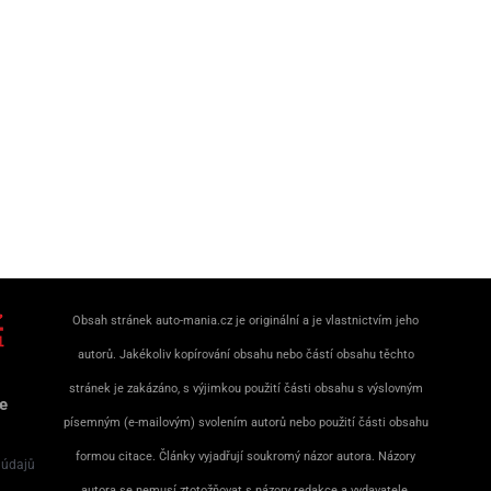
Obsah stránek auto-mania.cz je originální a je vlastnictvím jeho
autorů. Jakékoliv kopírování obsahu nebo částí obsahu těchto
stránek je zakázáno, s výjimkou použití části obsahu s výslovným
e
písemným (e-mailovým) svolením autorů nebo použití části obsahu
formou citace. Články vyjadřují soukromý názor autora. Názory
 údajů
autora se nemusí ztotožňovat s názory redakce a vydavatele.