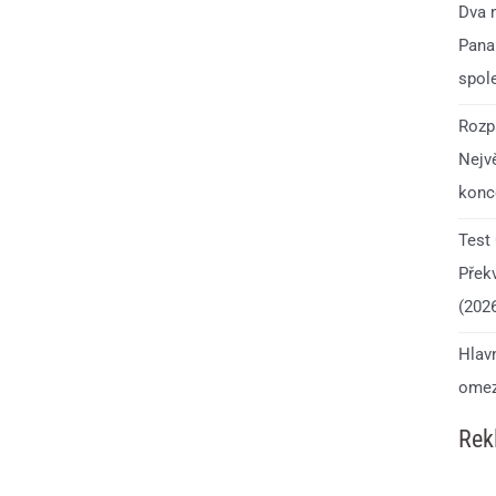
Dva 
Pana
spol
Rozp
Nejv
konce
Test
Přek
(202
Hlavn
omeze
Rek