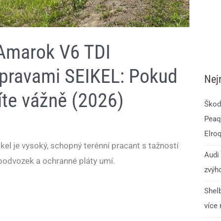
Amarok V6 TDI
pravami SEIKEL: Pokud
Nej
íte vážně (2026)
Škod
Peaq.
Elro
l je vysoký, schopný terénní pracant s tažností
Audi 
 podvozek a ochranné pláty umí.
zvýho
Shelb
více