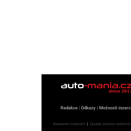
Redakce
|
Odkazy
|
Možnosti inzerc
Nastavení soukromí
|
Zásady ochrany osobních