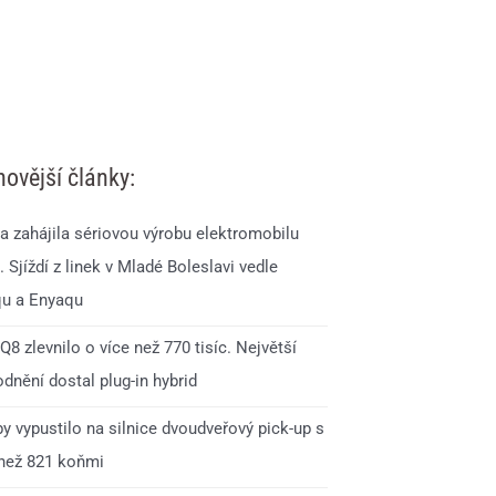
novější články:
a zahájila sériovou výrobu elektromobilu
 Sjíždí z linek v Mladé Boleslavi vedle
qu a Enyaqu
Q8 zlevnilo o více než 770 tisíc. Největší
dnění dostal plug-in hybrid
y vypustilo na silnice dvoudveřový pick-up s
 než 821 koňmi