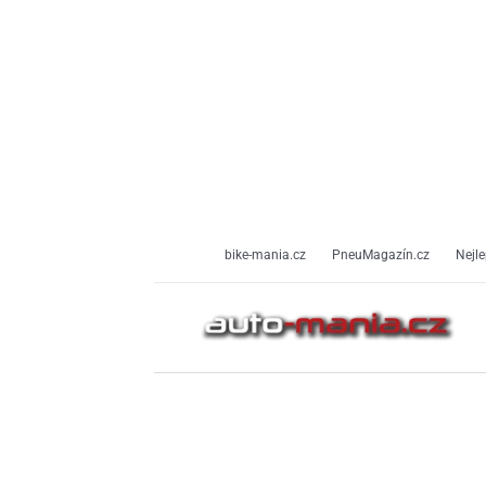
Přeskočit
na
obsah
bike-mania.cz
PneuMagazín.cz
Nejle