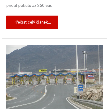
přidat pokutu až 260 eur.
Přečíst celý článek...
Chorvatsko
mění
mýto.
Kamery,
portály
a
průjezd
bez
zastavení
mají
ulevit
dálnicím
a
zmenšit
kolony