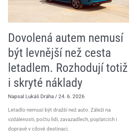
skryté
náklady
Dovolená autem nemusí
být levnější než cesta
letadlem. Rozhodují totiž
i skryté náklady
Napsal
Lukáš Dráha
/
24. 6. 2026
Letadlo nemusí být dražší než auto. Záleží na
vzdálenosti, počtu lidí, zavazadlech, poplatcích i
dopravě v cílové destinaci.