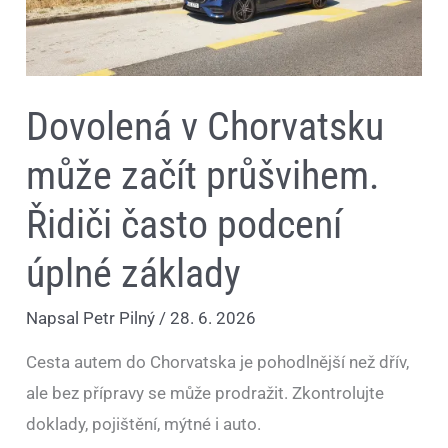
často
podcení
úplné
základy
Dovolená v Chorvatsku
může začít průšvihem.
Řidiči často podcení
úplné základy
Napsal
Petr Pilný
/
28. 6. 2026
Cesta autem do Chorvatska je pohodlnější než dřív,
ale bez přípravy se může prodražit. Zkontrolujte
doklady, pojištění, mýtné i auto.