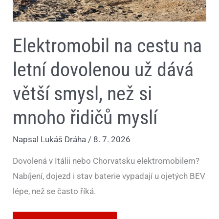
řidičů
myslí
Elektromobil na cestu na
letní dovolenou už dává
větší smysl, než si
mnoho řidičů myslí
Napsal
Lukáš Dráha
/
8. 7. 2026
Dovolená v Itálii nebo Chorvatsku elektromobilem?
Nabíjení, dojezd i stav baterie vypadají u ojetých BEV
lépe, než se často říká.