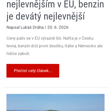
nejlevnějším v EU, benzin
je devátý nejlevnější
Napsal
Lukáš Dráha
/
20. 6. 2026
Ceny paliv se v EU výrazně liší. Nafta je v Česku
levná, benzín drží první desítku, Itálie a Německo ale
řidiče zabolí.
Přečíst celý článek...
Myslíte,
že
to
k