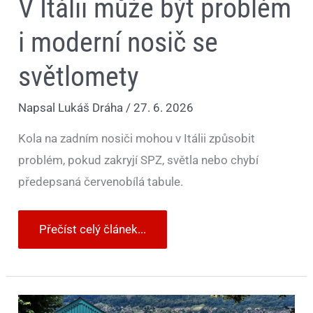
V Itálii může být problém
i moderní nosič se
světlomety
Napsal
Lukáš Dráha
/
27. 6. 2026
Kola na zadním nosiči mohou v Itálii způsobit
problém, pokud zakryjí SPZ, světla nebo chybí
předepsaná červenobílá tabule.
Přečíst celý článek...
Které
dny