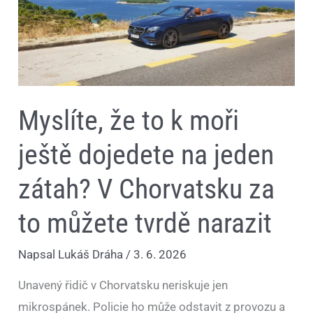
moři
ještě
dojedete
na
jeden
zátah?
V
Chorvatsku
za
to
Myslíte, že to k moři
můžete
tvrdě
ještě dojedete na jeden
narazit
zátah? V Chorvatsku za
to můžete tvrdě narazit
Napsal
Lukáš Dráha
/
3. 6. 2026
Unavený řidič v Chorvatsku neriskuje jen
mikrospánek. Policie ho může odstavit z provozu a