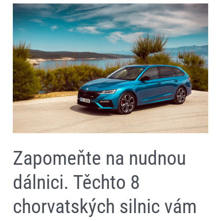
Zapomeňte
na
nudnou
dálnici.
Těchto
8
chorvatských
silnic
vám
vezme
dech
Zapomeňte na nudnou
dálnici. Těchto 8
chorvatských silnic vám