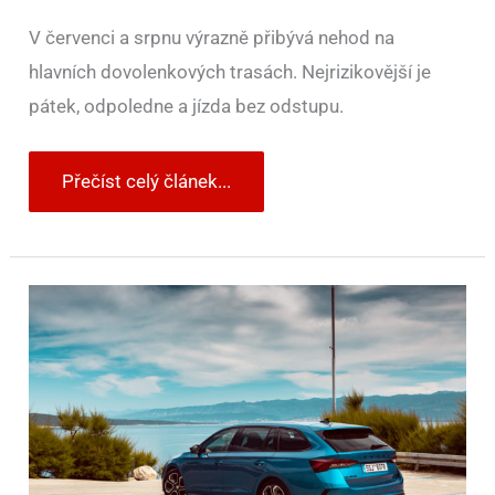
V červenci a srpnu výrazně přibývá nehod na
hlavních dovolenkových trasách. Nejrizikovější je
pátek, odpoledne a jízda bez odstupu.
Přečíst celý článek...
Dovolená
autem
nemusí
být
levnější
než
cesta
letadlem.
Rozhodují
totiž
i