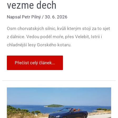
vezme dech
Napsal
Petr Pilný
/
30. 6. 2026
Osm chorvatských silnic, kvůli kterým stojí za to sjet
z dálnice. Vedou podél moře, přes Velebit, Istrii i
chladnější lesy Gorského kotaru.
Přečíst celý článek...
Dovolená
v
Chorvatsku
může
začít
průšvihem.
Řidiči