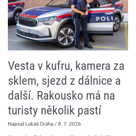
kamera
za
sklem,
sjezd
z
dálnice
a
další.
Rakousko
má
na
turisty
Vesta v kufru, kamera za
několik
pastí
sklem, sjezd z dálnice a
další. Rakousko má na
turisty několik pastí
Napsal
Lukáš Dráha
/
8. 7. 2026