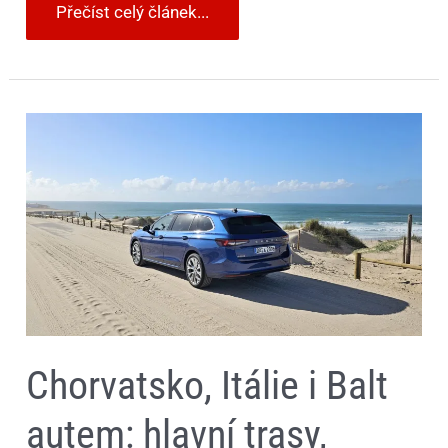
Přečíst celý článek...
Chorvatsko,
Itálie
i
Balt
autem:
hlavní
trasy,
největší
pasti
a
chyby,
které
mohou
dovolenou
zkazit
Chorvatsko, Itálie i Balt
autem: hlavní trasy,