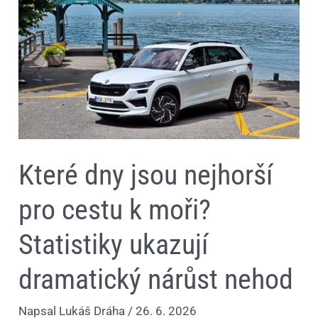
jsou
nejhorší
pro
cestu
k
moři?
Statistiky
ukazují
dramatický
nárůst
nehod
Které dny jsou nejhorší
pro cestu k moři?
Statistiky ukazují
dramatický nárůst nehod
Napsal
Lukáš Dráha
/
26. 6. 2026