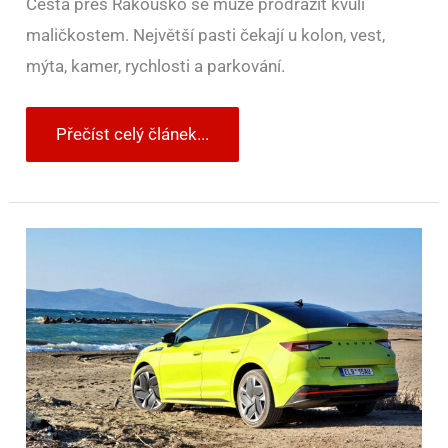
Cesta přes Rakousko se může prodražit kvůli
maličkostem. Největší pasti čekají u kolon, vest,
mýta, kamer, rychlosti a parkování.
Přečíst celý článek...
Elektromobil
na
cestu
na
letní
dovolenou
už
dává
větší
smysl,
než
si
mnoho