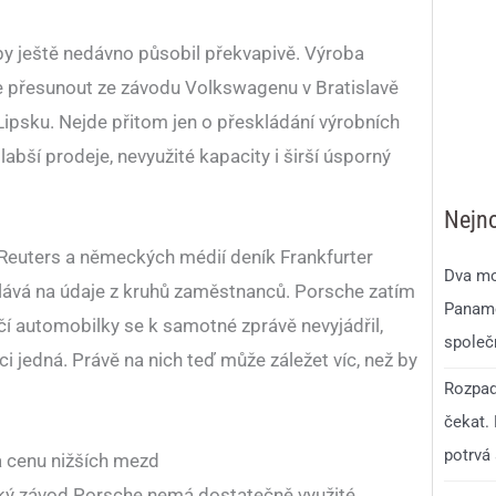
by ještě nedávno působil překvapivě. Výroba
přesunout ze závodu Volkswagenu v Bratislavě
psku. Nejde přitom jen o přeskládání výrobních
slabší prodeje, nevyužité kapacity i širší úsporný
Nejno
 Reuters a německých médií deník Frankfurter
Dva mo
olává na údaje z kruhů zaměstnanců. Porsche zatím
Paname
čí automobilky se k samotné zprávě nevyjádřil,
společ
i jedná. Právě na nich teď může záležet víc, než by
Rozpad
čekat.
potrvá 
 cenu nižších mezd
ký závod Porsche nemá dostatečně využité