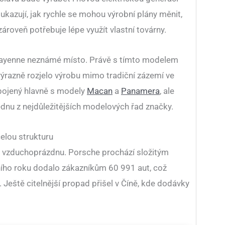
ukazují, jak rychle se mohou výrobní plány měnit,
roveň potřebuje lépe využít vlastní továrny.
Cayenne neznámé místo. Právě s tímto modelem
 výrazně rozjelo výrobu mimo tradiční zázemí ve
spojený hlavně s modely
Macan
a
Panamera
, ale
dnu z nejdůležitějších modelových řad značky.
celou strukturu
 vzduchoprázdnu. Porsche prochází složitým
ního roku dodalo zákazníkům 60 991 aut, což
Ještě citelnější propad přišel v Číně, kde dodávky