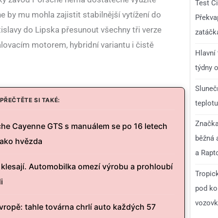
Test C
by mu mohla zajistit stabilnější vytížení do
Překvap
tislavy do Lipska přesunout všechny tři verze
zatáčk
lovacím motorem, hybridní variantu i čistě
Hlavní
týdny o
Slunečn
PŘEČTĚTE SI TAKÉ:
teplotu
Značka 
he Cayenne GTS s manuálem se po 16 letech
běžná 
 jako hvězda
a Rapt
klesají. Automobilka omezí výrobu a prohloubí
Tropick
i
pod ko
vozovka
ropě: tahle továrna chrlí auto každých 57