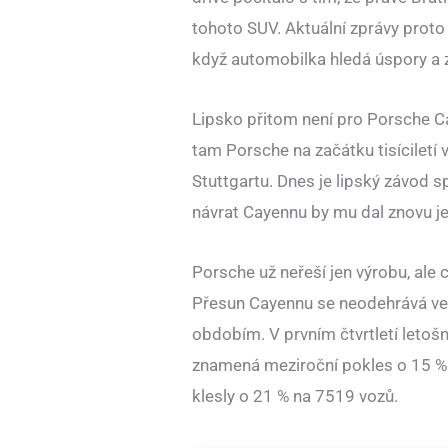
tohoto SUV. Aktuální zprávy proto 
když automobilka hledá úspory a zá
Lipsko přitom není pro Porsche 
tam Porsche na začátku tisíciletí
Stuttgartu. Dnes je lipský závod 
návrat Cayennu by mu dal znovu je
Porsche už neřeší jen výrobu, ale 
Přesun Cayennu se neodehrává ve
obdobím. V prvním čtvrtletí letoš
znamená meziroční pokles o 15 %. 
klesly o 21 % na 7519 vozů.