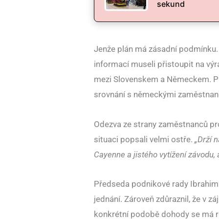
sekund
Jenže plán má zásadní podmínku
informací museli přistoupit na vý
mezi Slovenskem a Německem. Pr
srovnání s německými zaměstnanci
Odezva ze strany zaměstnanců pro
situaci popsali velmi ostře.
„Drží 
Cayenne a jistého vytížení závodu, 
Předseda podnikové rady Ibrahim A
jednání. Zároveň zdůraznil, že v z
konkrétní podobě dohody se má ro