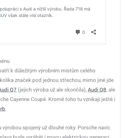
změnu
atří k důležitým výrobním místům celého
kolika značek pod jednou střechou, mimo jiné jde
Audi Q7
(jejich výroba už ale skončila),
Audi Q8
, ale
che Cayenne Coupé. Kromě toho tu vznikají ještě i
rb
.
 výrobou spojený už dlouhé roky. Porsche navíc
tislava bude vyrábět i novou elektrickou generaci