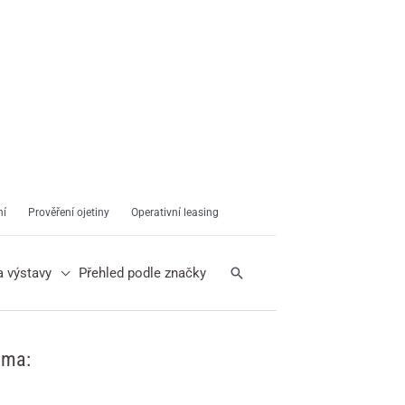
ní
Prověření ojetiny
Operativní leasing
Hledat
a výstavy
Přehled podle značky
ama: