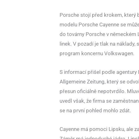
Porsche stojí před krokem, který 
modelu Porsche Cayenne se může 
do továrny Porsche v německém Li
linek. V pozadí je tlak na náklady, 
program koncernu Volkswagen.
S informací přišel podle agentury
Allgemeine Zeitung, který se odv
přesun oficiálně nepotvrdilo. Mluv
uvedl však, že firma se zaměstnanc
se na první pohled mohlo zdát.
Cayenne má pomoci Lipsku, ale za
Záměr má jednoduché jádro. Lips