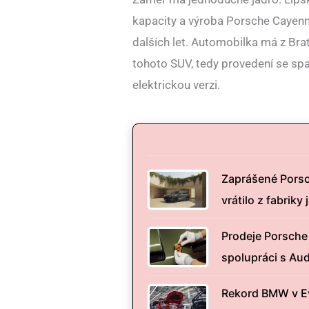
kapacity a výroba Porsche Cayenne 
dalších let. Automobilka má z Bra
tohoto SUV, tedy provedení se spa
elektrickou verzi.
Zaprášené Porsc
vrátilo z fabriky
Prodeje Porsche 
spolupráci s Aud
Rekord BMW v Ev