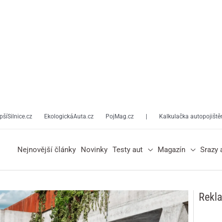
pšíSilnice.cz
EkologickáAuta.cz
PojMag.cz
|
Kalkulačka autopojiště
Nejnovější články
Novinky
Testy aut
Magazín
Srazy 
Rekl