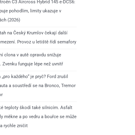
itroën C3 Aircross Hybrid 145 e-DCS6:
uje pohodlím, limity ukazuje v
ách (2026)
 tah na Český Krumlov čekají další
mezení. Provoz u letiště řídí semafory
í clona v autě opravdu snižuje
. Zvenku funguje lépe než uvnitř
„pro každého“ je pryč? Ford zrušil
auta a soustředí se na Bronco, Tremor
or
é teploty škodí také silnicím. Asfalt
ly měkne a po vedru a bouřce se může
 rychle zničit