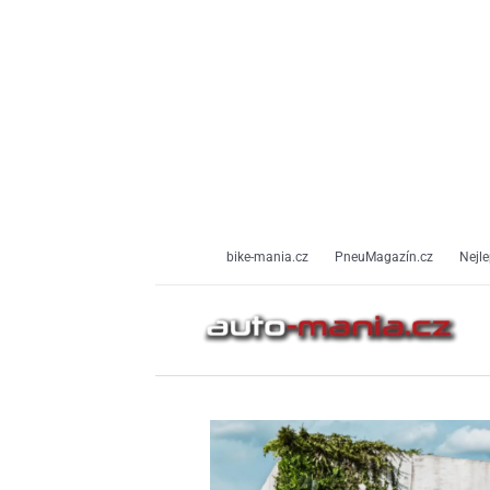
Přeskočit
na
obsah
bike-mania.cz
PneuMagazín.cz
Nejle