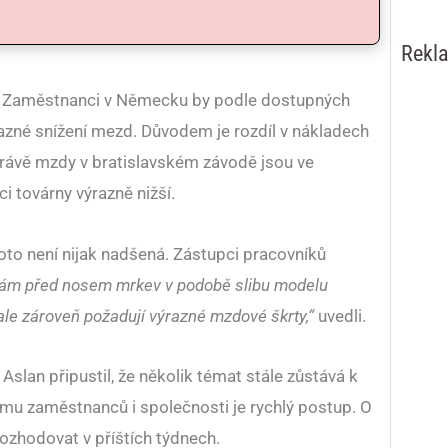
Rekl
. Zaměstnanci v Německu by podle dostupných
razné snížení mezd. Důvodem je rozdíl v nákladech
ávě mzdy v bratislavském závodě jsou ve
 továrny výrazně nižší.
to není nijak nadšená. Zástupci pracovníků
nám před nosem mrkev v podobě slibu modelu
ale zároveň požadují výrazné mzdové škrty,“
uvedli.
slan připustil, že několik témat stále zůstává k
ájmu zaměstnanců i společnosti je rychlý postup. O
zhodovat v příštích týdnech.