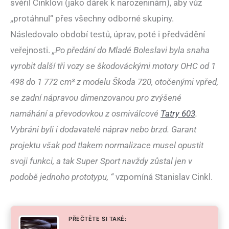
svěřil Cinklovi (jako dárek k narozeninám), aby vůz
„protáhnul“ přes všechny odborné skupiny.
Následovalo období testů, úprav, poté i předvádění
veřejnosti.
„Po předání do Mladé Boleslavi byla snaha
vyrobit další tři vozy se škodováckými motory OHC od 1
498 do 1 772 cm³ z modelu Škoda 720, otočenými vpřed,
se zadní nápravou dimenzovanou pro zvýšené
namáhání a převodovkou z osmiválcové
Tatry 603
.
Vybráni byli i dodavatelé náprav nebo brzd. Garant
projektu však pod tlakem normalizace musel opustit
svoji funkci, a tak Super Sport navždy zůstal jen v
podobě jednoho prototypu, “
vzpomíná Stanislav Cinkl.
PŘEČTĚTE SI TAKÉ: