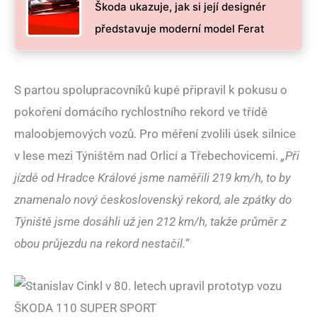
Škoda ukazuje, jak si její designér
představuje moderní model Ferat
S partou spolupracovníků kupé připravil k pokusu o
pokoření domácího rychlostního rekord ve třídě
maloobjemových vozů. Pro měření zvolili úsek silnice
v lese mezi Týništěm nad Orlicí a Třebechovicemi.
„Při
jízdě od Hradce Králové jsme naměřili 219 km/h, to by
znamenalo nový československý rekord, ale zpátky do
Týniště jsme dosáhli už jen 212 km/h, takže průměr z
obou průjezdu na rekord nestačil.“