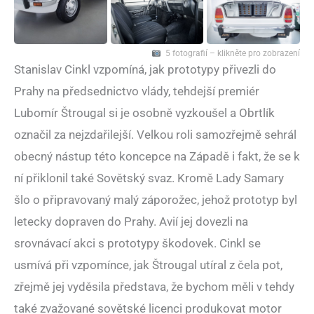
5 fotografií – klikněte pro zobrazení
Stanislav Cinkl vzpomíná, jak prototypy přivezli do
Prahy na předsednictvo vlády, tehdejší premiér
Lubomír Štrougal si je osobně vyzkoušel a Obrtlík
označil za nejzdařilejší. Velkou roli samozřejmě sehrál
obecný nástup této koncepce na Západě i fakt, že se k
ní přiklonil také Sovětský svaz. Kromě Lady Samary
šlo o připravovaný malý záporožec, jehož prototyp byl
letecky dopraven do Prahy. Avií jej dovezli na
srovnávací akci s prototypy škodovek. Cinkl se
usmívá při vzpomínce, jak Štrougal utíral z čela pot,
zřejmě jej vyděsila představa, že bychom měli v tehdy
také zvažované sovětské licenci produkovat motor