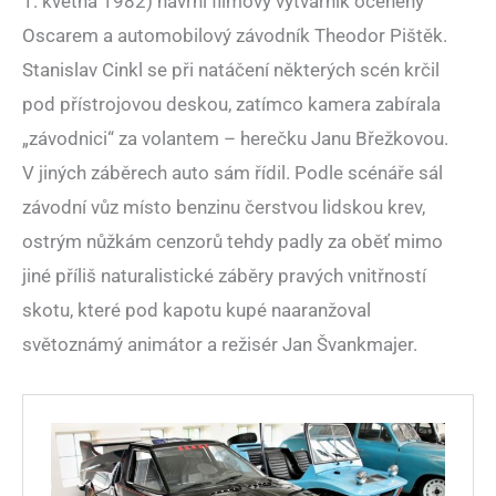
1. května 1982) navrhl filmový výtvarník oceněný
Oscarem a automobilový závodník Theodor Pištěk.
Stanislav Cinkl se při natáčení některých scén krčil
pod přístrojovou deskou, zatímco kamera zabírala
„závodnici“ za volantem – herečku Janu Břežkovou.
V jiných záběrech auto sám řídil. Podle scénáře sál
závodní vůz místo benzinu čerstvou lidskou krev,
ostrým nůžkám cenzorů tehdy padly za oběť mimo
jiné příliš naturalistické záběry pravých vnitřností
skotu, které pod kapotu kupé naaranžoval
světoznámý animátor a režisér Jan Švankmajer.