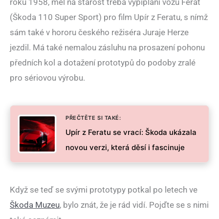
roku 1958, měl na starost třeba vypiplání vozu Ferat
(Škoda 110 Super Sport) pro film Upír z Feratu, s nímž
sám také v hororu českého režiséra Juraje Herze
jezdil. Má také nemalou zásluhu na prosazení pohonu
předních kol a dotažení prototypů do podoby zralé
pro sériovou výrobu.
PŘEČTĚTE SI TAKÉ:
Upír z Feratu se vrací: Škoda ukázala
novou verzi, která děsí i fascinuje
Když se teď se svými prototypy potkal po letech ve
Škoda Muzeu
, bylo znát, že je rád vidí. Pojďte se s nimi