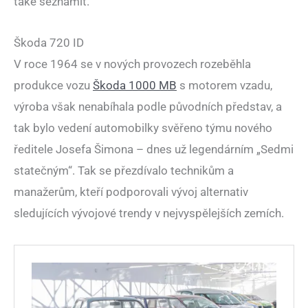
také seznámit.
Škoda 720 ID
V roce 1964 se v nových provozech rozeběhla
produkce vozu
Škoda 1000 MB
s motorem vzadu,
výroba však nenabíhala podle původních představ, a
tak bylo vedení automobilky svěřeno týmu nového
ředitele Josefa Šimona – dnes už legendárním „Sedmi
statečným“. Tak se přezdívalo technikům a
manažerům, kteří podporovali vývoj alternativ
sledujících vývojové trendy v nejvyspělejších zemích.