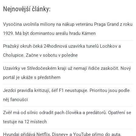
Nejnovější články:
Vysočina uvolnila miliony na nákup veteránu Praga Grand z roku
1929. Má být dominantou areálu hradu Kámen
Pražský okruh čeká 24hodinová uzavírka tunelů Lochkov a
Cholupice. Začne v sobotu v poledne
Uzavírky ve Středočeském kraji už nemají řidiče zaskočit. Nový
portál je ukáže s předstihem
Jezdci pravidla kritizují, šéf F1 neustupuje. Prioritou jsou podle
něj fanoušci
Zvěř má od silnic odradit pach člověka a predátorů. Opatření se
testuje na 12 místech
Hyundai přidává Netflix, Disney+ a YouTube přímo do auta.