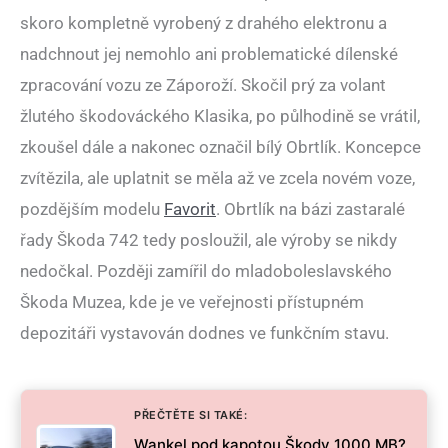
skoro kompletně vyrobený z drahého elektronu a
nadchnout jej nemohlo ani problematické dílenské
zpracování vozu ze Záporoží. Skočil prý za volant
žlutého škodováckého Klasika, po půlhodině se vrátil,
zkoušel dále a nakonec označil bílý Obrtlík. Koncepce
zvítězila, ale uplatnit se měla až ve zcela novém voze,
pozdějším modelu
Favorit
. Obrtlík na bázi zastaralé
řady Škoda 742 tedy posloužil, ale výroby se nikdy
nedočkal. Později zamířil do mladoboleslavského
Škoda Muzea, kde je ve veřejnosti přístupném
depozitáři vystavován dodnes ve funkčním stavu.
PŘEČTĚTE SI TAKÉ:
Wankel pod kapotou Škody 1000 MB?