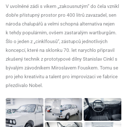
V uvolněné zádi s víkem „zakousnutým“ do čela vznikl
dobře přístupný prostor pro 400 litrů zavazadel, sen
národa chalupářů a velmi schopná alternativa nejen
k tehdy populárním, ovšem zastaralým wartburgům.
Šlo o jeden z „cinklfousů“, zástupců jednotlivých
koncepcí, které na sklonku 70. let narychlo připravil
zkušený technik z prototypové dílny Stanislav Cinkl s
bývalým závodníkem Miroslavem Fouskem. Tomu se
pro jeho kreativitu a talent pro improvizaci ve fabrice
přezdívalo Nobel.