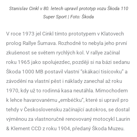
Stanislav Cinkl v 80. letech upravil prototyp vozu Škoda 110
Super Sport | Foto: Škoda
V roce 1973 jel Cinkl tímto prototypem v Klatovech
prolog Rallye Šumava. Rozhodně to nebyla jeho první
zkušenost se světem rychlých kol. V rallye začínal
roku 1965 jako spolujezdec, později si na bázi sedanu
Škoda 1000 MB postavil vlastní “skákací tisícovku” a
závodění na vlastní pěst i náklady zanechal až roku
1970, kdy už to rodinná kasa neutáhla. Mimochodem
k lehce havarovanému „embéčku“, které si upravil pro
tehdy v Československu začínající autokros, se dostal
výměnou za vlastnoručně renovovaný motocykl Laurin
& Klement CCD z roku 1904, předaný Škoda Muzeu.