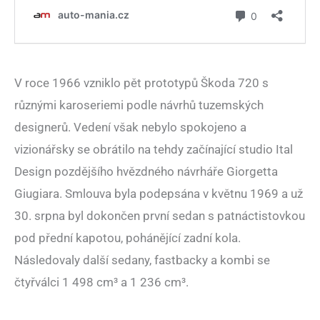
V roce 1966 vzniklo pět prototypů Škoda 720 s
různými karoseriemi podle návrhů tuzemských
designerů. Vedení však nebylo spokojeno a
vizionářsky se obrátilo na tehdy začínající studio Ital
Design pozdějšího hvězdného návrháře Giorgetta
Giugiara. Smlouva byla podepsána v květnu 1969 a už
30. srpna byl dokončen první sedan s patnáctistovkou
pod přední kapotou, pohánějící zadní kola.
Následovaly další sedany, fastbacky a kombi se
čtyřválci 1 498 cm³ a 1 236 cm³.