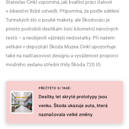
Stanislav Cinkl vzpomíná, jak kvalitní práci Italové
v šibeniční lhůtě odvedli. Připomíná, že podle sdělení
Turínských šlo o pouhé makety, ale Škodováci je
přesto podrobili desítkám tisíc kilometrů náročných
testů – a neobjevili vážnější nedostatky. Při našem
setkání v depozitáři Škoda Muzea Cinkl upozorňuje
také na nadčasovost designu a vyváženost proporcí
modrého sedanu střední třídy Škoda 720 ID.
PŘEČTĚTE SI TAKÉ:
Desítky let skryté prototypy jsou
venku. Škoda ukazuje auta, která
naznačovala velké změny