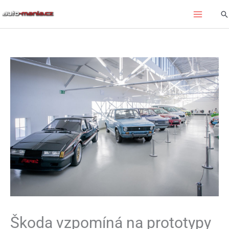
Přeskočit
Hl
na
obsah
Škoda vzpomíná na prototypy