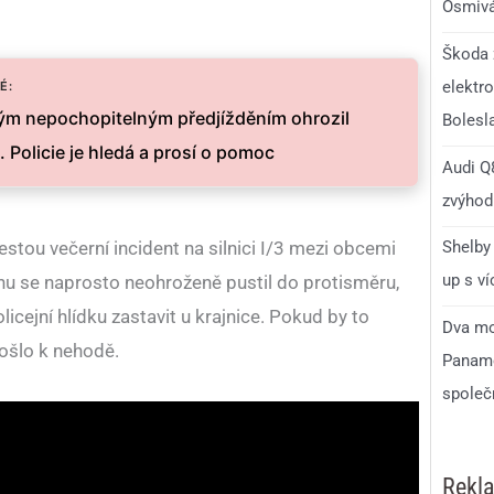
Osmivá
Škoda 
elektro
É:
m nepochopitelným předjížděním ohrozil
Bolesl
ů. Policie je hledá a prosí o pomoc
Audi Q8
zvýhodn
estou večerní incident na silnici I/3 mezi obcemi
Shelby 
up s v
nu se naprosto neohroženě pustil do protisměru,
icejní hlídku zastavit u krajnice. Pokud by to
Dva mo
 došlo k nehodě.
Paname
společ
Rekl