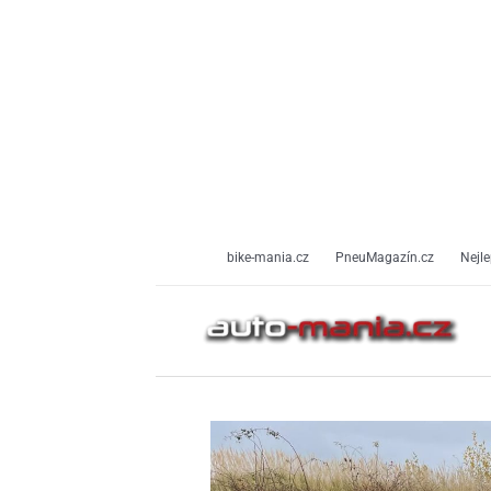
Přeskočit
na
obsah
bike-mania.cz
PneuMagazín.cz
Nejle