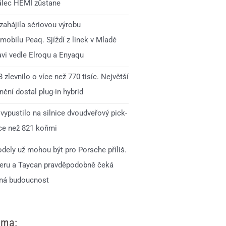
lec HEMI zůstane
zahájila sériovou výrobu
mobilu Peaq. Sjíždí z linek v Mladé
avi vedle Elroqu a Enyaqu
 zlevnilo o více než 770 tisíc. Největší
ění dostal plug-in hybrid
vypustilo na silnice dvoudveřový pick-
íce než 821 koňmi
dely už mohou být pro Porsche příliš.
ru a Taycan pravděpodobně čeká
ná budoucnost
ama: