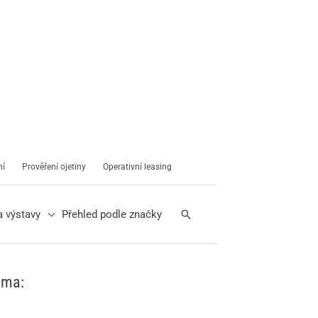
ní
Prověření ojetiny
Operativní leasing
Hledat
a výstavy
Přehled podle značky
ama: