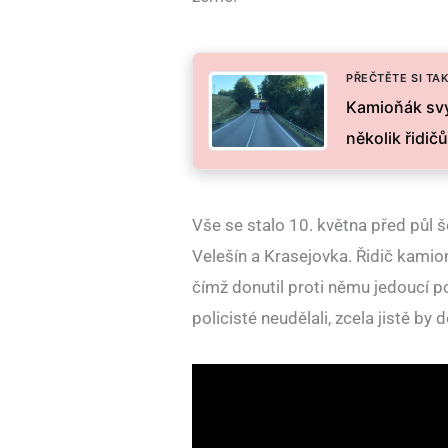
PŘEČTĚTE SI TAK
Kamioňák svý
několik řidič
Vše se stalo 10. května před půl š
Velešín a Krasejovka. Řidič kamio
čímž donutil proti němu jedoucí pol
policisté neudělali, zcela jistě by