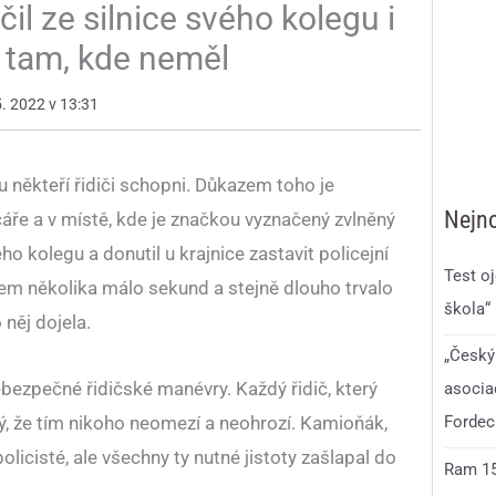
il ze silnice svého kolegu i
ěl tam, kde neměl
5. 2022 v 13:31
u někteří řidiči schopni. Důkazem toho je
Nejno
čáře a v místě, kde je značkou vyznačený zvlněný
ého kolegu a donutil u krajnice zastavit policejní
Test o
hem několika málo sekund a stejně dlouho trvalo
škola“
 něj dojela.
„Český
bezpečné řidičské manévry. Každý řidič, který
asocia
stý, že tím nikoho neomezí a neohrozí. Kamioňák,
Fordec
policisté, ale všechny ty nutné jistoty zašlapal do
Ram 150