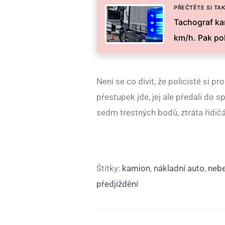
PŘEČTĚTE SI TAK
Tachograf ka
km/h. Pak pol
Není se co divit, že policisté si p
přestupek jde, jej ale předali do 
sedm trestných bodů, ztráta řidič
Štítky:
kamion
,
nákladní auto
,
nebe
předjíždění