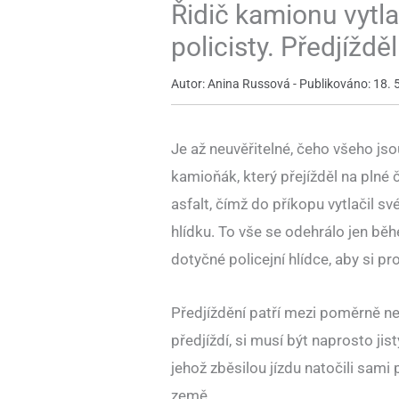
Řidič kamionu vytlač
policisty. Předjížd
Autor: Anina Russová - Publikováno: 18. 
Je až neuvěřitelné, čeho všeho jso
kamioňák, který přejížděl na plné 
asfalt, čímž do příkopu vytlačil sv
hlídku. To vše se odehrálo jen bě
dotyčné policejní hlídce, aby si pro
Předjíždění patří mezi poměrně ne
předjíždí, si musí být naprosto ji
jehož zběsilou jízdu natočili sami 
země.