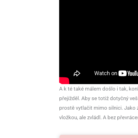
A k té také málem došlo i tak, ko
přejížděl. Aby se totiž dotyčný ve
prostě vytlačit mimo silnici. Jako 
vložkou, ale zvládl. A bez převráce