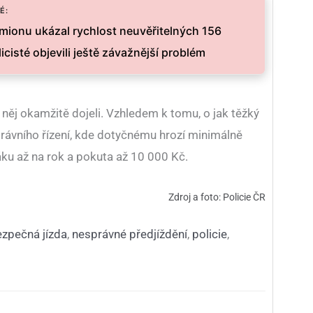
É:
mionu ukázal rychlost neuvěřitelných 156
icisté objevili ještě závažnější problém
ro něj okamžitě dojeli. Vzhledem k tomu, o jak těžký
správního řízení, kde dotyčnému hrozí minimálně
áku až na rok a pokuta až 10 000 Kč.
Zdroj a foto: Policie ČR
zpečná jízda
,
nesprávné předjíždění
,
policie
,