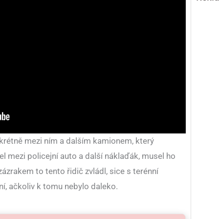
nkrétně mezi ním a dalším kamionem, který
šel mezi policejní auto a další náklaďák, musel ho
zázrakem to tento řidič zvládl, sice s terénní
ní, ačkoliv k tomu nebylo daleko.