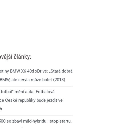
vější články:
jetiny BMW X6 40d xDrive: „Stará dobrá
 BMW, ale servis může bolet (2013)
 fotbal“ mění auta. Fotbalová
ce České republiky bude jezdit ve
h
0 se zbaví mild-hybridu i stop-startu.