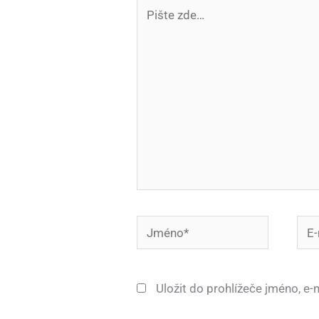
Pište
zde…
Jméno*
E-
mail
Uložit do prohlížeče jméno, e