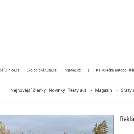
pšíSilnice.cz
EkologickáAuta.cz
PojMag.cz
|
Kalkulačka autopojiště
Nejnovější články
Novinky
Testy aut
Magazín
Srazy 
Rekl