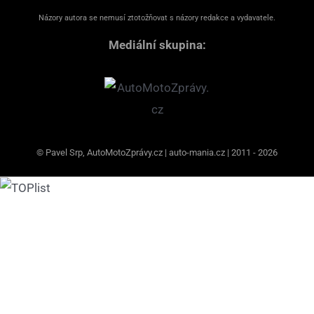
Názory autora se nemusí ztotožňovat s názory redakce a vydavatele.
Mediální skupina:
© Pavel Srp, AutoMotoZprávy.cz | auto-mania.cz | 2011 - 2026