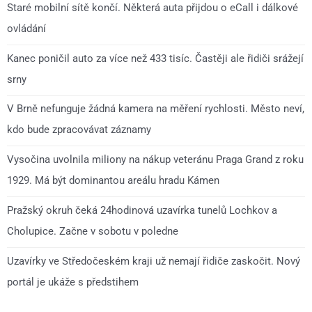
Staré mobilní sítě končí. Některá auta přijdou o eCall i dálkové
ovládání
Kanec poničil auto za více než 433 tisíc. Častěji ale řidiči srážejí
srny
V Brně nefunguje žádná kamera na měření rychlosti. Město neví,
kdo bude zpracovávat záznamy
Vysočina uvolnila miliony na nákup veteránu Praga Grand z roku
1929. Má být dominantou areálu hradu Kámen
Pražský okruh čeká 24hodinová uzavírka tunelů Lochkov a
Cholupice. Začne v sobotu v poledne
Uzavírky ve Středočeském kraji už nemají řidiče zaskočit. Nový
portál je ukáže s předstihem