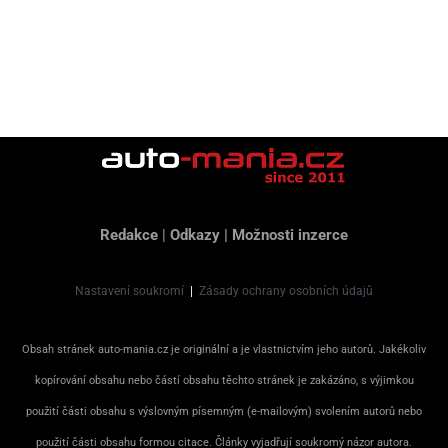
Redakce
|
Odkazy
|
Možnosti inzerce
Nastavení soukromí
|
Zásady ochrany osobních údajů
Obsah stránek auto-mania.cz je originální a je vlastnictvím jeho autorů. Jakékoliv
kopírování obsahu nebo částí obsahu těchto stránek je zakázáno, s výjimkou
použití části obsahu s výslovným písemným (e-mailovým) svolením autorů nebo
použití části obsahu formou citace. Články vyjadřují soukromý názor autora.