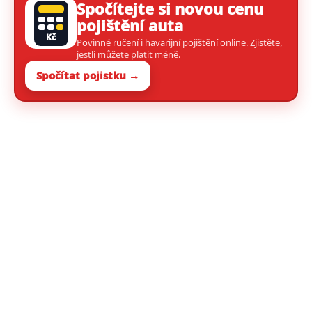
Spočítejte si novou cenu
pojištění auta
Kč
Povinné ručení i havarijní pojištění online. Zjistěte,
jestli můžete platit méně.
Spočítat pojistku →