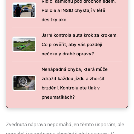
Řidiči kamionů pod drobnohledem.
Policie a INSID chystají v létě
desítky akcí
Jarní kontrola auta krok za krokem.
Co prověřit, aby vás později
nečekaly drahé opravy?
Nenápadná chyba, která může
zdražit každou jízdu a zhoršit
brzdění. Kontrolujete tlak v
pneumatikách?
Zvednutá náprava nepomáhá jen těmto úsporám, ale
pomáhá i samotnému chování jízdní soupravy. V