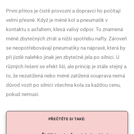
První přínos je čistě provozní a dopravci ho počítají
velmi přesně. Když je méně kol a pneumatik v
kontaktu s asfaltem, klesá valivý odpor. To znamená
méně zbytečných ztrát a nižší spotřebu nafty. Zároveň
se neopotřebovávají pneumatiky na nápravě, která by
při jízdě nalehko jinak jen zbytečně jela po silnici. U
různých řešení se efekt liší, ale princip je stále stejný a
to, že nezatížená nebo méně zatížená souprava nemá
důvod vozit po silnici všechna kola za každou cenu,
pokud nemusí.
PŘEČTĚTE SI TAKÉ: