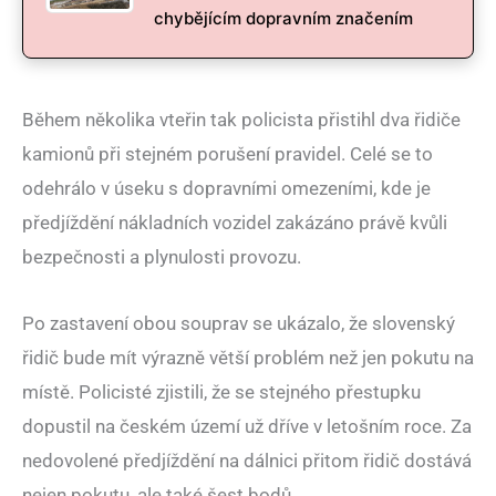
chybějícím dopravním značením
Během několika vteřin tak policista přistihl dva řidiče
kamionů při stejném porušení pravidel. Celé se to
odehrálo v úseku s dopravními omezeními, kde je
předjíždění nákladních vozidel zakázáno právě kvůli
bezpečnosti a plynulosti provozu.
Po zastavení obou souprav se ukázalo, že slovenský
řidič bude mít výrazně větší problém než jen pokutu na
místě. Policisté zjistili, že se stejného přestupku
dopustil na českém území už dříve v letošním roce. Za
nedovolené předjíždění na dálnici přitom řidič dostává
nejen pokutu, ale také šest bodů.