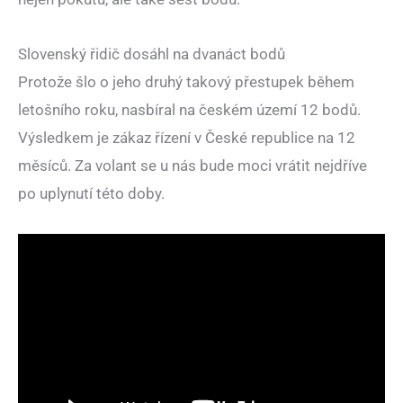
Slovenský řidič dosáhl na dvanáct bodů
Protože šlo o jeho druhý takový přestupek během
letošního roku, nasbíral na českém území 12 bodů.
Výsledkem je zákaz řízení v České republice na 12
měsíců. Za volant se u nás bude moci vrátit nejdříve
po uplynutí této doby.