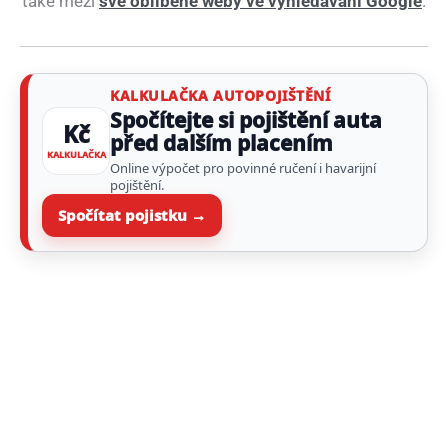
také mezi
své oblíbené weby ve vyhledávání Google
.
KALKULAČKA AUTOPOJIŠTĚNÍ
Spočítejte si pojištění auta
Kč
před dalším placením
KALKULAČKA
Online výpočet pro povinné ručení i havarijní
pojištění.
Spočítat pojistku →