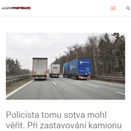
Přeskočit
Hl
na
obsah
Policista tomu sotva mohl
věřit. Při zastavování kamionu