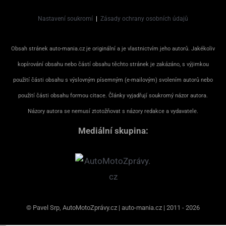
Nastavení soukromí
|
Zásady ochrany osobních údajů
Obsah stránek auto-mania.cz je originální a je vlastnictvím jeho autorů. Jakékoliv
kopírování obsahu nebo částí obsahu těchto stránek je zakázáno, s výjimkou
použití části obsahu s výslovným písemným (e-mailovým) svolením autorů nebo
použití části obsahu formou citace. Články vyjadřují soukromý názor autora.
Názory autora se nemusí ztotožňovat s názory redakce a vydavatele.
Mediální skupina:
© Pavel Srp, AutoMotoZprávy.cz | auto-mania.cz | 2011 - 2026