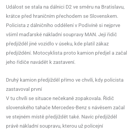
Událost se stala na dálnici D2 ve směru na Bratislavu,
krátce před hraničním přechodem se Slovenskem.
Policista z dálničního oddělení v Podivíně si nejprve
všiml maďarské nákladní soupravy MAN. Její řidič
předjížděl jiné vozidlo v úseku, kde platil zákaz
předjíždění. Motocyklista proto kamion předjel a začal
jeho řidiče navádět k zastavení.
Druhý kamion předjížděl přímo ve chvíli, kdy policista
zastavoval první
V tu chvíli se situace nečekaně zopakovala. Řidič
slovenského tahače Mercedes-Benz s návěsem začal
ve stejném místě předjíždět také. Navíc předjížděl
právě nákladní soupravu, kterou už policejní