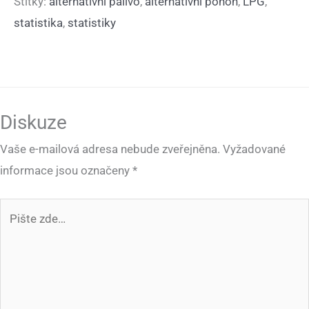
Štítky:
alternativní palivo
,
alternativní pohon
,
LPG
,
statistika
,
statistiky
Diskuze
Vaše e-mailová adresa nebude zveřejněna.
Vyžadované
informace jsou označeny
*
Pište
zde…