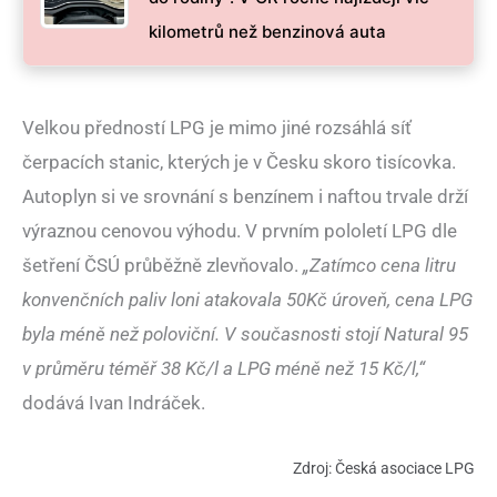
kilometrů než benzinová auta
Velkou předností LPG je mimo jiné rozsáhlá síť
čerpacích stanic, kterých je v Česku skoro tisícovka.
Autoplyn si ve srovnání s benzínem i naftou trvale drží
výraznou cenovou výhodu. V prvním pololetí LPG dle
šetření ČSÚ průběžně zlevňovalo.
„Zatímco cena litru
konvenčních paliv loni atakovala 50Kč úroveň, cena LPG
byla méně než poloviční. V současnosti stojí Natural 95
v průměru téměř 38 Kč/l a LPG méně než 15 Kč/l,“
dodává Ivan Indráček.
Zdroj: Česká asociace LPG