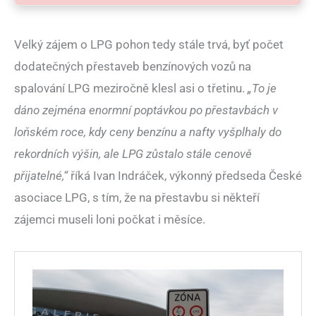
Velký zájem o LPG pohon tedy stále trvá, byť počet
dodatečných přestaveb benzínových vozů na
spalování LPG meziročně klesl asi o třetinu.
„To je
dáno zejména enormní poptávkou po přestavbách v
loňském roce, kdy ceny benzínu a nafty vyšplhaly do
rekordních výšin, ale LPG zůstalo stále cenově
přijatelné,“
říká Ivan Indráček, výkonný předseda České
asociace LPG, s tím, že na přestavbu si někteří
zájemci museli loni počkat i měsíce.