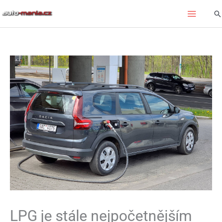
Přeskočit
Hl
na
obsah
LPG je stále nejpočetnějším