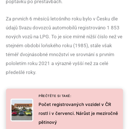
poptávku po přestavbách.
Za prvních 6 měsíců letošního roku bylo v Česku dle
údajů Svazu dovozců automobilů registrováno 1 853
nových vozů na LPG. To je sice mírně nižší číslo než ve
stejném období loňského roku (1985), stále však
téměř dvojnásobné množství ve srovnání s prvním
pololetím roku 2021 a výrazně vyšší než za celé
předešlé roky.
PŘEČTĚTE SI TAKÉ:
Počet registrovaných vozidel v ČR
rostl i v červenci. Nárůst je meziročně
pětinový