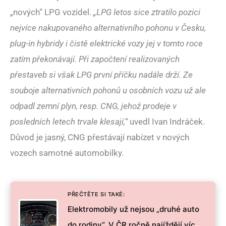
„nových“ LPG vozidel.
„LPG letos sice ztratilo pozici
nejvíce nakupovaného alternativního pohonu v Česku,
plug-in hybridy i čistě elektrické vozy jej v tomto roce
zatím překonávají. Při započtení realizovaných
přestaveb si však LPG první příčku nadále drží. Ze
souboje alternativních pohonů u osobních vozu už ale
odpadl zemní plyn, resp. CNG, jehož prodeje v
posledních letech trvale klesají,“
uvedl Ivan Indráček.
Důvod je jasný, CNG přestávají nabízet v nových
vozech samotné automobilky.
PŘEČTĚTE SI TAKÉ:
Elektromobily už nejsou „druhé auto
do rodiny“. V ČR ročně najíždějí víc