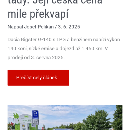
mile překvapí
Napsal
Josef Pelikán
/
3. 6. 2025
Dacia Bigster G-140 s LPG a benzinem nabízí výkon
140 koní, nízké emise a dojezd až 1 450 km. V
prodeji od 3. června 2025.
Přečíst celý článek...
Levné
cestování?
U
elektromobilů
spíš