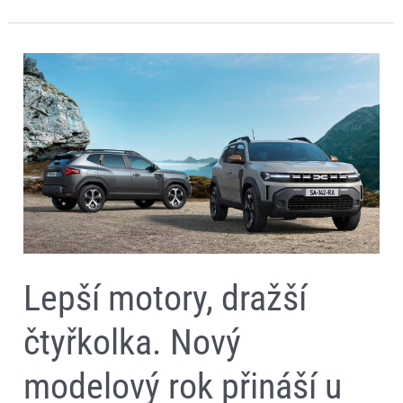
Lepší
motory,
dražší
čtyřkolka.
Nový
modelový
rok
přináší
u
modelů
Dacia
Duster
a
Bigster
změny
Lepší motory, dražší
čtyřkolka. Nový
modelový rok přináší u