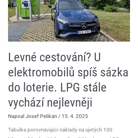
sázka
do
loterie.
LPG
stále
vychází
nejlevněji
Levné cestování? U
elektromobilů spíš sázka
do loterie. LPG stále
vychází nejlevněji
Napsal
Josef Pelikán
/
15. 4. 2025
Tabulka porovnávající náklady na ujetých 100