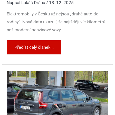
Napsal
Lukáš Dráha
/
13. 12. 2025
Elektromobily v Česku už nejsou „druhé auto do
rodiny“. Nová data ukazují, že najíždějí víc kilometrů
než moderní benzinové vozy.
Přečíst celý článek...
Benzin
drahý,
u
elektřiny
musíte
plánovat,
řešením
je
LPG.
Zákazníci