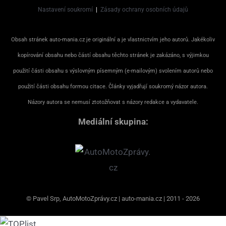
Nastavení soukromí
|
Zásady ochrany osobních údajů
Obsah stránek auto-mania.cz je originální a je vlastnictvím jeho autorů. Jakékoliv
kopírování obsahu nebo částí obsahu těchto stránek je zakázáno, s výjimkou
použití části obsahu s výslovným písemným (e-mailovým) svolením autorů nebo
použití části obsahu formou citace. Články vyjadřují soukromý názor autora.
Názory autora se nemusí ztotožňovat s názory redakce a vydavatele.
Mediální skupina:
© Pavel Srp, AutoMotoZprávy.cz | auto-mania.cz | 2011 - 2026