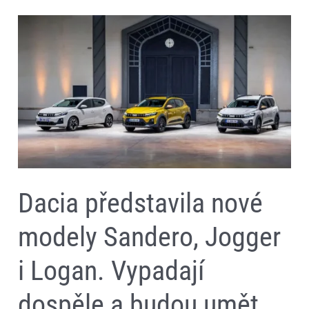
Dacia
představila
nové
modely
Sandero,
Jogger
i
Logan.
Vypadají
dospěle
a
budou
umět
jezdit
i
Dacia představila nové
na
elektřinu
modely Sandero, Jogger
i Logan. Vypadají
dospěle a budou umět