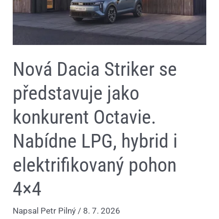
Nabídne
LPG,
hybrid
i
elektrifikovaný
pohon
4×4
Nová Dacia Striker se
představuje jako
konkurent Octavie.
Nabídne LPG, hybrid i
elektrifikovaný pohon
4×4
Napsal
Petr Pilný
/
8. 7. 2026