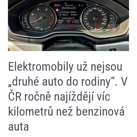
„druhé
auto
do
rodiny“.
V
ČR
ročně
najíždějí
víc
kilometrů
než
benzinová
Elektromobily už nejsou
auta
„druhé auto do rodiny“. V
ČR ročně najíždějí víc
kilometrů než benzinová
auta