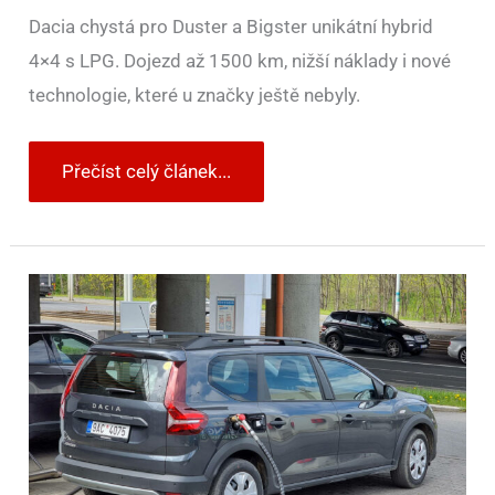
Dacia chystá pro Duster a Bigster unikátní hybrid
4×4 s LPG. Dojezd až 1500 km, nižší náklady i nové
technologie, které u značky ještě nebyly.
Přečíst celý článek...
Zákaz
samoobslužného
LPG?
Ten
skončil
už
dávno.
Ale
málokdo
o
tom
ví