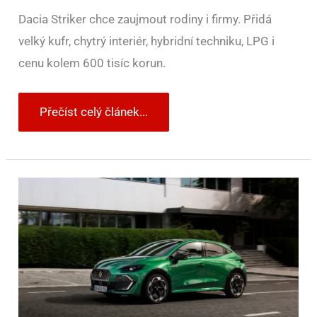
Dacia Striker chce zaujmout rodiny i firmy. Přidá
velký kufr, chytrý interiér, hybridní techniku, LPG i
cenu kolem 600 tisíc korun.
Přečíst celý článek...
Nový
Renault
Clio
Eco-
G
120
přijíždí.
Kombinuje
benzin,
LPG
a
automat