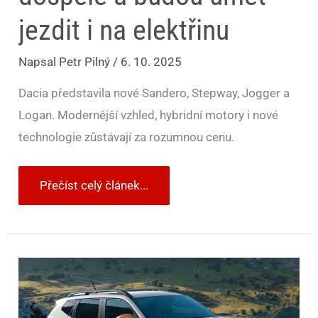
jezdit i na elektřinu
Napsal
Petr Pilný
/
6. 10. 2025
Dacia představila nové Sandero, Stepway, Jogger a
Logan. Modernější vzhled, hybridní motory i nové
technologie zůstávají za rozumnou cenu.
Přečíst celý článek...
Dacia
šokuje.
Duster
i
Bigster