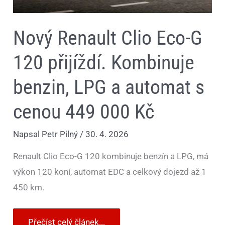
s
cenou
449
Nový Renault Clio Eco-G
000
Kč
120 přijíždí. Kombinuje
benzin, LPG a automat s
cenou 449 000 Kč
Napsal
Petr Pilný
/
30. 4. 2026
Renault Clio Eco-G 120 kombinuje benzín a LPG, má
výkon 120 koní, automat EDC a celkový dojezd až 1
450 km.
Přečíst celý článek...