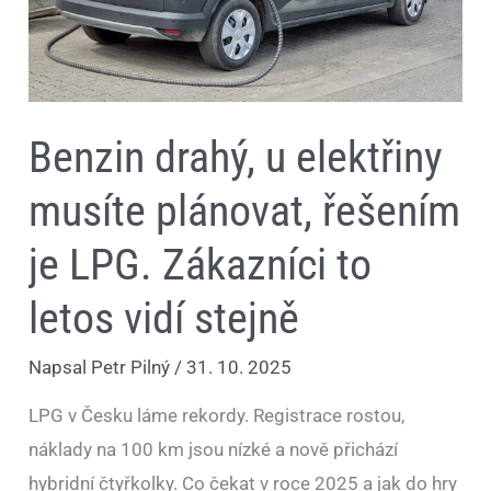
to
letos
vidí
stejně
Benzin drahý, u elektřiny
musíte plánovat, řešením
je LPG. Zákazníci to
letos vidí stejně
Napsal
Petr Pilný
/
31. 10. 2025
LPG v Česku láme rekordy. Registrace rostou,
náklady na 100 km jsou nízké a nově přichází
hybridní čtyřkolky. Co čekat v roce 2025 a jak do hry