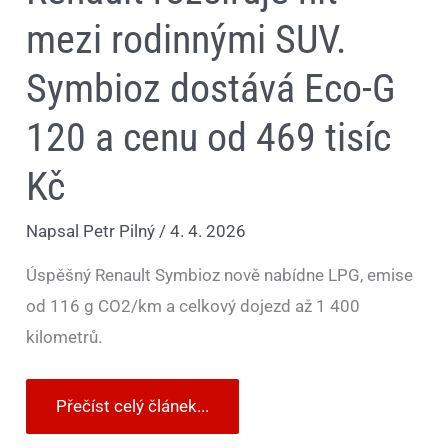
mezi rodinnými SUV.
Symbioz dostává Eco-G
120 a cenu od 469 tisíc
Kč
Napsal
Petr Pilný
/
4. 4. 2026
Úspěšný Renault Symbioz nově nabídne LPG, emise
od 116 g CO2/km a celkový dojezd až 1 400
kilometrů.
Přečíst celý článek...