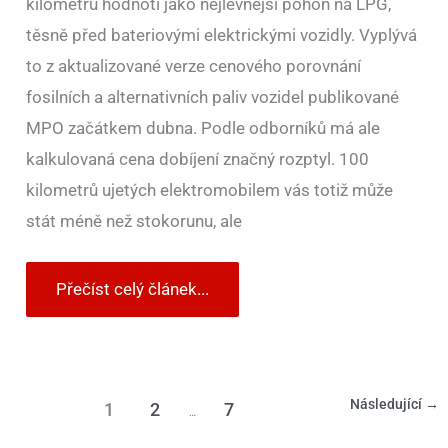
kilometrů hodnotí jako nejlevnější pohon na LPG,
těsně před bateriovými elektrickými vozidly. Vyplývá
to z aktualizované verze cenového porovnání
fosilních a alternativních paliv vozidel publikované
MPO začátkem dubna. Podle odborníků má ale
kalkulovaná cena dobíjení značný rozptyl. 100
kilometrů ujetých elektromobilem vás totiž může
stát méně než stokorunu, ale
Přečíst celý článek...
Následující
→
1
2
7
…