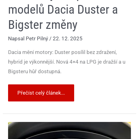
modelů Dacia Duster a
Bigster změny
Napsal
Petr Pilný
/
22. 12. 2025
Dacia mění motory: Duster posílil bez zdražení,
hybrid je výkonnější. Nová 4×4 na LPG je dražší a u
Bigsteru hůř dostupná.
Přečíst celý článek...
Elektromobily
už
nejsou