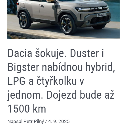
nabídnou
hybrid,
LPG
a
čtyřkolku
v
jednom.
Dojezd
bude
až
Dacia šokuje. Duster i
1500
km
Bigster nabídnou hybrid,
LPG a čtyřkolku v
jednom. Dojezd bude až
1500 km
Napsal
Petr Pilný
/
4. 9. 2025