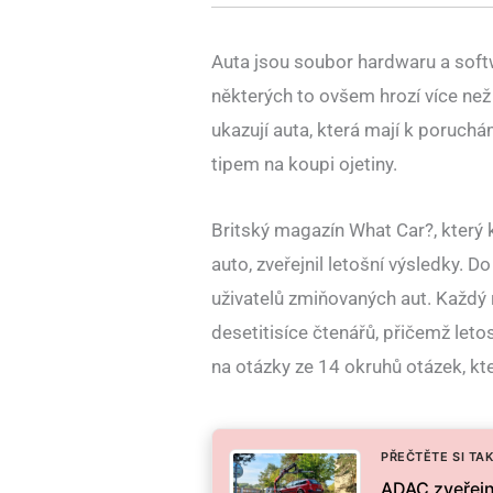
Auta jsou soubor hardwaru a soft
některých to ovšem hrozí více než
ukazují auta, která mají k poruch
tipem na koupi ojetiny.
Britský magazín What Car?, který 
auto, zveřejnil letošní výsledky.
uživatelů zmiňovaných aut. Každý 
desetitisíce čtenářů, přičemž let
na otázky ze 14 okruhů otázek, kter
PŘEČTĚTE SI TAK
ADAC zveřejni