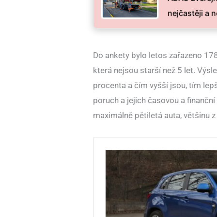
nejčastěji a 
Do ankety bylo letos zařazeno 17
která nejsou starší než 5 let. Výsl
procenta a čím vyšší jsou, tím lepš
poruch a jejich časovou a finančn
maximálně pětiletá auta, většinu z