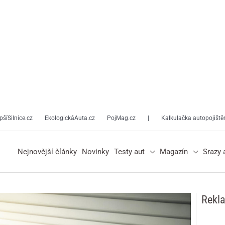
pšíSilnice.cz
EkologickáAuta.cz
PojMag.cz
|
Kalkulačka autopojiště
Nejnovější články
Novinky
Testy aut
Magazín
Srazy 
Rekl