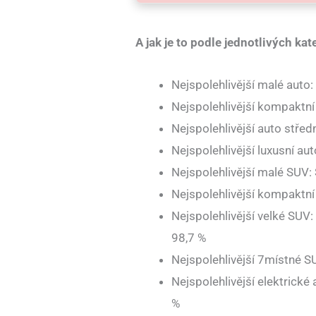
A jak je to podle jednotlivých kat
Nejspolehlivější malé auto
Nejspolehlivější kompaktn
Nejspolehlivější auto střed
Nejspolehlivější luxusní a
Nejspolehlivější malé SUV:
Nejspolehlivější kompaktn
Nejspolehlivější velké SUV
98,7 %
Nejspolehlivější 7místné 
Nejspolehlivější elektrick
%