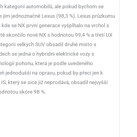
ch kategorií automobilů, ale pokud bychom se
 je jím jednoznačně Lexus (98,3 %). Lexus průzkumu
, kde se NX první generace vyšplhalo na vrchol s
ě skončilo nové NX s hodnotou 99,4 % a třetí UX
tegorii velkých SUV obsadil druhé místo s
ech se jedná o hybridní elektrické vozy s
ologií pohonu, která je podle uvedeného
eň jednodušší na opravu, pokud by přeci jen k
S, který se sice již neprodává, obsadil nejvyšší
 hodnotou skóre 98 %.