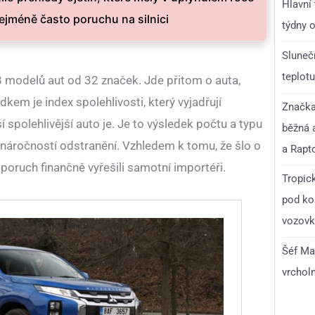
Hlavní
nejméně často poruchu na silnici
týdny o
Slunečn
teplotu
8 modelů aut od 32 značek. Jde přitom o auta,
edkem je index spolehlivosti, který vyjadřují
Značka 
í spolehlivější auto je. Je to výsledek počtu a typu
běžná 
í náročností odstranění. Vzhledem k tomu, že šlo o
a Rapt
 poruch finančně vyřešili samotní importéři.
Tropick
pod ko
vozovka
Šéf Ma
vrchol