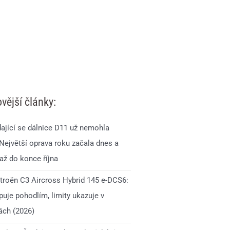
vější články:
ající se dálnice D11 už nemohla
 Největší oprava roku začala dnes a
až do konce října
itroën C3 Aircross Hybrid 145 e-DCS6:
uje pohodlím, limity ukazuje v
ách (2026)