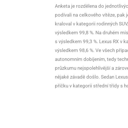
Anketa je rozdělena do jednotlivý
podívali na celkového vítěze, pak
kraloval v kategorii rodinných SUV
výsledkem 99,8 %. Na druhém míst
s výsledkem 99,3 %. Lexus RX v ka
výsledkem 98,6 %. Ve všech případ
autonomním dobíjením, tedy techn
průzkumu nejspolehlivější a zárov
nějaké závadě došlo. Sedan Lexus I
příčku v kategorii střední třídy s