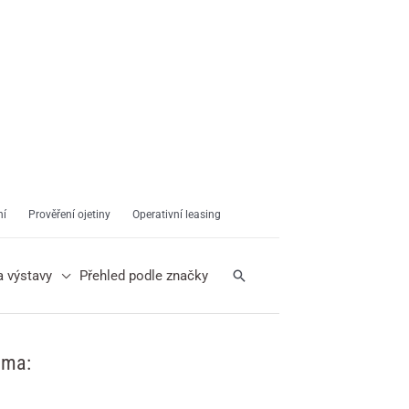
ní
Prověření ojetiny
Operativní leasing
Hledat
a výstavy
Přehled podle značky
ama: