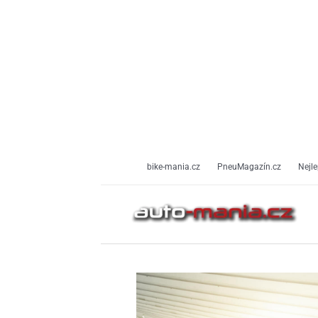
Přeskočit
na
obsah
bike-mania.cz
PneuMagazín.cz
Nejle