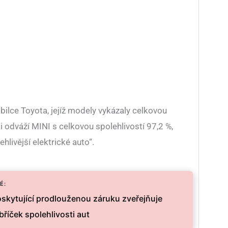
ilce Toyota, jejíž modely vykázaly celkovou
si odváží MINI s celkovou spolehlivostí 97,2 %,
hlivější elektrické auto“.
É:
oskytující prodlouženou záruku zveřejňuje
bříček spolehlivosti aut