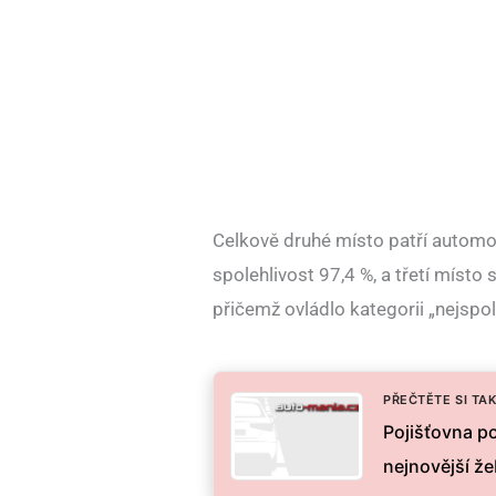
Celkově druhé místo patří automob
spolehlivost 97,4 %, a třetí místo 
přičemž ovládlo kategorii „nejspole
PŘEČTĚTE SI TAK
Pojišťovna p
nejnovější že