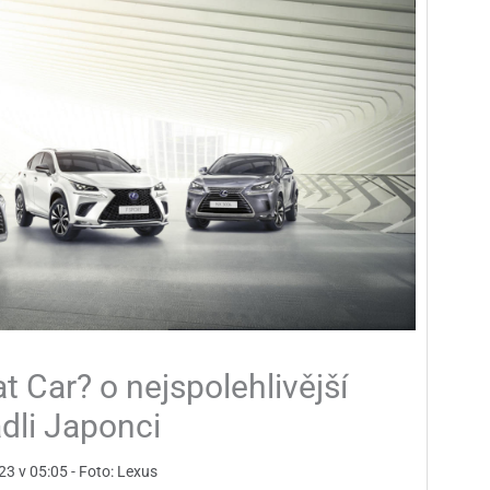
 Car? o nejspolehlivější
ádli Japonci
23 v 05:05 - Foto: Lexus