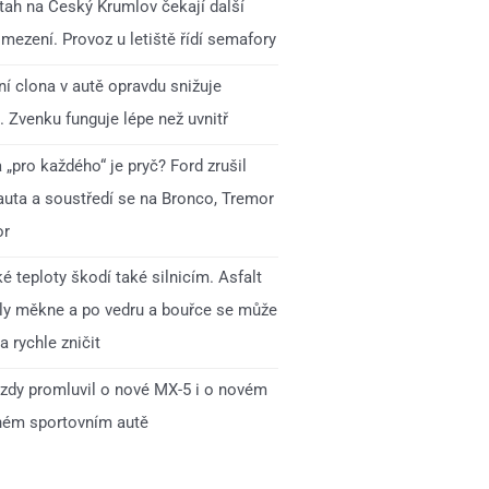
 tah na Český Krumlov čekají další
mezení. Provoz u letiště řídí semafory
í clona v autě opravdu snižuje
. Zvenku funguje lépe než uvnitř
„pro každého“ je pryč? Ford zrušil
auta a soustředí se na Bronco, Tremor
or
é teploty škodí také silnicím. Asfalt
ly měkne a po vedru a bouřce se může
 rychle zničit
zdy promluvil o nové MX-5 i o novém
ném sportovním autě