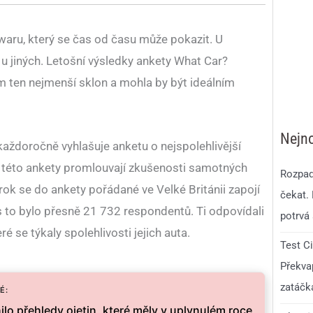
waru, který se čas od času může pokazit. U
 u jiných. Letošní výsledky ankety What Car?
ám ten nejmenší sklon a mohla by být ideálním
Nejno
každoročně vyhlašuje anketu o nejspolehlivější
 Do této ankety promlouvají zkušenosti samotných
Rozpad
rok se do ankety pořádané ve Velké Británii zapojí
čekat.
os to bylo přesně 21 732 respondentů. Ti odpovídali
potrvá 
é se týkaly spolehlivosti jejich auta.
Test C
Překvap
zatáčk
É:
lo přehledy ojetin, které měly v uplynulém roce