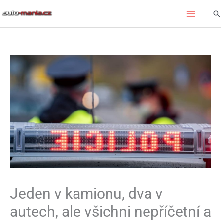
Přeskočit
Hl
na
obsah
Jeden v kamionu, dva v
autech, ale všichni nepříčetní a