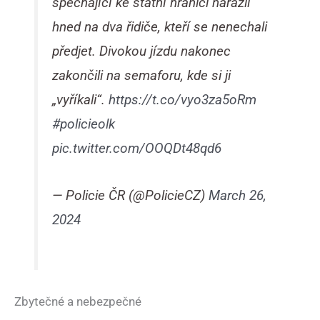
spěchající ke státní hranici narazil
hned na dva řidiče, kteří se nenechali
předjet. Divokou jízdu nakonec
zakončili na semaforu, kde si ji
„vyříkali“.
https://t.co/vyo3za5oRm
#policieolk
pic.twitter.com/OOQDt48qd6
— Policie ČR (@PolicieCZ)
March 26,
2024
Zbytečné a nebezpečné