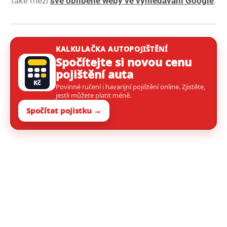
také mezi
své oblíbené weby ve vyhledávání Google
.
KALKULAČKA AUTOPOJIŠTĚNÍ
Spočítejte si novou cenu
pojištění auta
Kč
Povinné ručení i havarijní pojištění online. Zjistěte,
jestli můžete platit méně.
Spočítat pojistku →