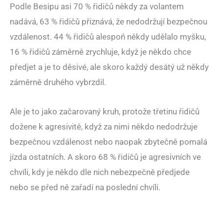
Podle Besipu asi 70 % řidičů někdy za volantem
nadává, 63 % řidičů přiznává, že nedodržují bezpečnou
vzdálenost. 44 % řidičů alespoň někdy udělalo myšku,
16 % řidičů záměrně zrychluje, když je někdo chce
předjet a je to děsivé, ale skoro každý desátý už někdy
záměrně druhého vybrzdil.
Ale je to jako začarovaný kruh, protože třetinu řidičů
dožene k agresivitě, když za nimi někdo nedodržuje
bezpečnou vzdálenost nebo naopak zbytečně pomalá
jízda ostatních. A skoro 68 % řidičů je agresivních ve
chvíli, kdy je někdo dle nich nebezpečně předjede
nebo se před ně zařadí na poslední chvíli.