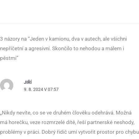
3 názory na “Jeden v kamionu, dva v autech, ale všichni
nepříčetní a agresivní. Skončilo to nehodou a málem i
pěstmi”
JIŘÍ
9. 8. 2024 V 07:57
„Nikdy nevíte, co se ve druhém člověku odehrává. Možná
má horečku, veze rozmrzelé dítě, řeší partnerské neshody,
problémy v práci. Dobrý řidič umí vytvořit prostor pro chybu