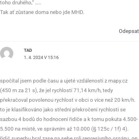
toho druhého,“ …..
Tak ať zůstane doma nebo jde MHD.
Odepsat
TAD
1. 4. 2024 V 15:16
spočítal jsem podle času a ujeté vzdálenosti z mapy.cz
(450 m za 21 s), že jel rychlostí 71,14 km/h, tedy
překračoval povolenou rychlost v obci o více než 20 km/h.
to je klasifikováno jako střední překročení rychlosti se
sazbou 4 bodů do hodnocení řidiče a k tomu pokuta 4.500-
5.500 na místě, ve správním až 10.000 (§ 125c / 1f) 4).
řidič superbu bral zase na sebe roli represivního orgánu. on