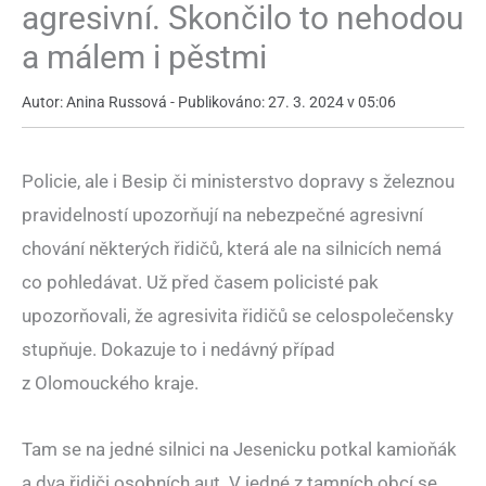
agresivní. Skončilo to nehodou
a málem i pěstmi
Autor: Anina Russová - Publikováno: 27. 3. 2024 v 05:06
Policie, ale i Besip či ministerstvo dopravy s železnou
pravidelností upozorňují na nebezpečné agresivní
chování některých řidičů, která ale na silnicích nemá
co pohledávat. Už před časem policisté pak
upozorňovali, že agresivita řidičů se celospolečensky
stupňuje. Dokazuje to i nedávný případ
z Olomouckého kraje.
Tam se na jedné silnici na Jesenicku potkal kamioňák
a dva řidiči osobních aut. V jedné z tamních obcí se