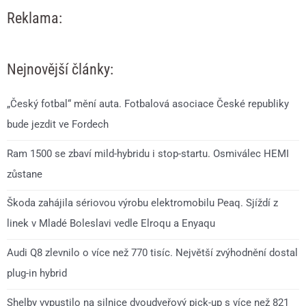
Reklama:
Nejnovější články:
„Český fotbal“ mění auta. Fotbalová asociace České republiky
bude jezdit ve Fordech
Ram 1500 se zbaví mild-hybridu i stop-startu. Osmiválec HEMI
zůstane
Škoda zahájila sériovou výrobu elektromobilu Peaq. Sjíždí z
linek v Mladé Boleslavi vedle Elroqu a Enyaqu
Audi Q8 zlevnilo o více než 770 tisíc. Největší zvýhodnění dostal
plug-in hybrid
Shelby vypustilo na silnice dvoudveřový pick-up s více než 821