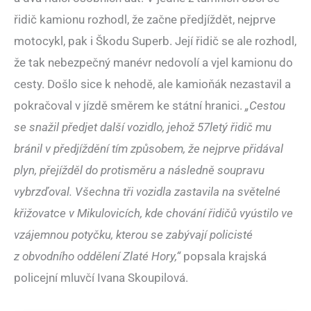
řidič kamionu rozhodl, že začne předjíždět, nejprve
motocykl, pak i Škodu Superb. Její řidič se ale rozhodl,
že tak nebezpečný manévr nedovolí a vjel kamionu do
cesty. Došlo sice k nehodě, ale kamioňák nezastavil a
pokračoval v jízdě směrem ke státní hranici.
„Cestou
se snažil předjet další vozidlo, jehož 57letý řidič mu
bránil v předjíždění tím způsobem, že nejprve přidával
plyn, přejížděl do protisměru a následně soupravu
vybrzďoval. Všechna tři vozidla zastavila na světelné
křižovatce v Mikulovicích, kde chování řidičů vyústilo ve
vzájemnou potyčku, kterou se zabývají policisté
z obvodního oddělení Zlaté Hory,“
popsala krajská
policejní mluvčí Ivana Skoupilová.